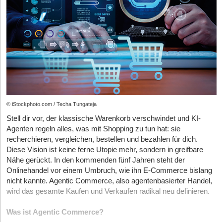
verfügen.
Daten zeigen, dass Unternehmen, die diese Transparenz
proaktiv nutzen, ihre Konversionsraten um bis zu 18 Prozent
steigern konnten, da das Vertrauen in die Produktherkunft zum
primären Kaufargument avanciert ist. Die
Versandlogistik-
Kosten
sind durch die verpflichtenden Recycling-Abgaben im Rahmen
der erweiterten Produzentenverantwortung (EPR) im Schnitt um
12 Prozent gestiegen, was die Konsolidierung von Warenströmen
in lokalen Hubs wie dem Hamburger Hafen oder dem
Logistikzentrum Wien-Süd wirtschaftlich alternativlos macht.
© iStockphoto.com / Techa Tungateja
Stell dir vor, der klassische Warenkorb verschwindet und KI-
Social Commerce 2.0: Umsatzwachstum durch
Agenten regeln alles, was mit Shopping zu tun hat: sie
algorithmische Relevanz
recherchieren, vergleichen, bestellen und bezahlen für dich.
Diese Vision ist keine ferne Utopie mehr, sondern in greifbare
Der Social Commerce hat sich von einer experimentellen Nische
Nähe gerückt. In den kommenden fünf Jahren steht der
zu einem tragenden Pfeiler des Einzelhandels entwickelt. Im Jahr
Onlinehandel vor einem Umbruch, wie ihn E-Commerce bislang
2026 generiert TikTok Shop in den fünf wichtigsten EU-Märkten,
nicht kannte. Agentic Commerce, also agentenbasierter Handel,
darunter Deutschland, signifikante Marktanteile, wobei die
wird das gesamte Kaufen und Verkaufen radikal neu definieren.
Erhöhung der Verkäufer*innenprovision auf 9 Prozent die Spreu
vom Weizen getrennt hat. Statistiken belegen, dass 42 Prozent
Was ist Agentic Commerce?
der 18- bis 34-Jährigen in der DACH-Region ihre