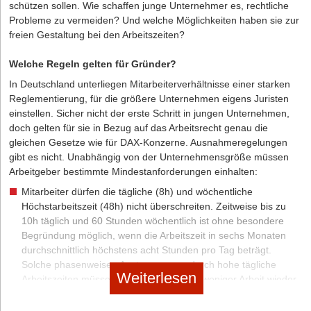
nicht retten. Helfen könnte dann im Einzelfall etwa noch eine
schützen sollen. Wie schaffen junge Unternehmer es, rechtliche
wirksame Verschlüsselung der übertragenen Daten.
Probleme zu vermeiden? Und welche Möglichkeiten haben sie zur
Die Autorin: Elishewa Patterson-Baysal ist Rechtsanwältin
freien Gestaltung bei den Arbeitszeiten?
und Fachanwältin für Arbeitsrecht bei der
MEIDES
5.
Denkbar sind auch noch andere Mittel, um ein angemessenes
Rechtsanwaltsgesellschaft mbH
. Sie ist zudem
Datenschutzniveau sicherzustellen. So kann eine Verschlüsselung
Welche Regeln gelten für Gründer?
Geschäftsführerin der
Online-ArbeitsrechtsAkademie.
in Kombination mit den Standardvertragsklauseln helfen, im
In Deutschland unterliegen Mitarbeiterverhältnisse einer starken
Einzelfall können auch Einwilligungen der Betroffenen eine
Reglementierung, für die größere Unternehmen eigens Juristen
taugliche Grundlage sein.
einstellen. Sicher nicht der erste Schritt in jungen Unternehmen,
doch gelten für sie in Bezug auf das Arbeitsrecht genau die
6.
Findet sich kein anderes, gutes Mittel, muss die
gleichen Gesetze wie für DAX-Konzerne. Ausnahmeregelungen
Datenübermittlung gestoppt werden und die Daten abroad müssen
gibt es nicht. Unabhängig von der Unternehmensgröße müssen
zurückgeholt werden. Geschieht dies nicht, drohen Beschwerden,
Arbeitgeber bestimmte Mindestanforderungen einhalten:
Klagen und gar schmerzhafte Bußgelder. Die
Mitarbeiter dürfen die tägliche (8h) und wöchentliche
Datenschutzaufsichtsbehörden legen gerade ihren Fokus auf
Höchstarbeitszeit (48h) nicht überschreiten. Zeitweise bis zu
dieses Thema und greifen zunehmend auch zu schmerzhaft
10h täglich und 60 Stunden wöchentlich ist ohne besondere
hohen Bußgeldern.
Begründung möglich, wenn die Arbeitszeit in sechs Monaten
durchschnittlich höchstens acht Stunden pro Tag beträgt.
Und was bedeutet dies nun ganz konkret?
Solche phasenweisen Anstrengungen durch hohe tägliche
Du musst aktiv werden, US-Transfers identifizieren und entweder
Weiterlesen
Arbeitszeiten müssen also zeitnah durch weniger Arbeit wieder
stoppen oder mit den US-Unternehmen gemeinsam nach
ausgeglichen werden.
alternativen Absicherungen suchen. Das höchste Bußgeldrisiko für