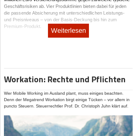
Geschäftsrisiken ab.
Vier Produktlinien bieten dabei für jeden
die passende Absicherung mit unterschiedlichen Leistungs-
und Preisniveaus – von der Basis-Deckung bis hin zum
Premium-Produkt.
Weiterlesen
Haus und Hof mit Hab und Gut richtig absichern
Nach der Neueinführung der Betriebs- und Berufshaftpflicht- im
Jahr 2022 sowie der Inhaltsversicherung folgte 2023 die Firmen
Immobilienversicherung, welche sich durch zahlreiche neue
Einschlüsse und Deckungserweiterungen sowie reduzierte
Workation: Rechte und Pflichten
Selbstbehalte auszeichnet. Wie bei der Haftpflicht- und
Inhaltsversicherung ist bei ihr auch grobe Fahrlässigkeit mit
abgesichert. Weiterhin setzt die Firmen Immobilienversicherung
Wer Mobile Working im Ausland plant, muss einiges beachten.
mit einem neuen Umwelt- und Nachhaltigkeitsbaustein echte
Denn der Megatrend Workation birgt einige Tücken – vor allem in
Maßstäbe. So gibt es zum Beispiel eine echte
puncto Steuern. Steuerrechtler Prof. Dr. Christoph Juhn klärt auf.
Allgefahrendeckung für Anlagen zur nachhaltigen
Energiegewinnung und -versorgung. Darunter fallen Klein-
Windkraftanlagen, Ladestationen für Elektrofahrzeuge oder
Vorrichtungen zur Regenwassernutzung, die im