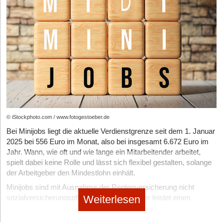
GmbH, UG oder Einzelunternehmen? So finden
Gründer das richtige Fundament für ihr Business
10.02.2026
|
Steuern
Teures Nachspiel: Pauschalsteuer für exklusive
Team-Events fällt weg
© iStockphoto.com / www.fotogestoeber.de
Bei Minijobs liegt die aktuelle Verdienstgrenze seit dem 1. Januar
2025 bei 556 Euro im Monat, also bei insgesamt 6.672 Euro im
Jahr. Wann, wie oft und wie lange ein Mitarbeitender arbeitet,
spielt dabei keine Rolle und lässt sich flexibel gestalten, solange
der Arbeitgeber den Mindestlohn einhält.
Minijobs sind mit Ausnahme der Rentenversicherung nicht
Weiterlesen
sozialversicherungspflichtig. Der Arbeitgeber leistet einen
Pauschalbeitrag in Höhe von 15 Prozent, der Arbeitnehmende
trägt die Differenz zum regulären Beitragssatz von aktuell 3,6