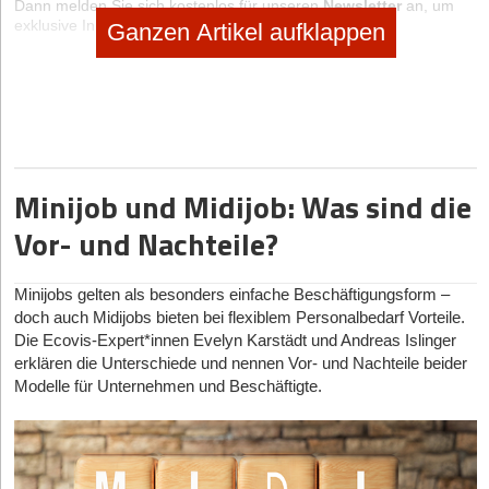
Dann melden Sie sich kostenlos für unseren
Newsletter
an, um
exklusive Inhalte zu erhalten.
Ganzen Artikel aufklappen
eintragen
Minijob und Midijob: Was sind die
Vor- und Nachteile?
Diese Artikel könnten Sie auch interessieren:
27.02.2026
|
Rechtsformen
Minijobs gelten als besonders einfache Beschäftigungsform –
doch auch Midijobs bieten bei flexiblem Personalbedarf Vorteile.
Purpose schlägt Profit? Die GmbV & echte
Die Ecovis-Expert*innen Evelyn Karstädt und Andreas Islinger
Alternativen
erklären die Unterschiede und nennen Vor- und Nachteile beider
Modelle für Unternehmen und Beschäftigte.
20.02.2026
|
Formalitäten
Der Staat als Pre-Seed-Investor
13.02.2026
|
Rechtsformen