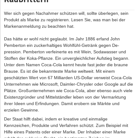
Wichtig ist es, dass für die Gewährleistung die gesetzlichen Regeln
überführen und an die Bedürfnisse von New Work und einen
gelten, und der Hersteller, Lieferant oder Großhändler diese nicht
veränderten Arbeitsmarkt anzupassen. Im vergangenen Jahr gab
Wer sich gegen Nachahmer schützen will, sollte überlegen, sein
wesentlich einschränkt. Viele Hersteller versuchen, die
es dazu Anregungen von Parteien, doch im Bundestagsausschuss
Produkt als Marke zu registrieren. Lesen Sie, was man bei der
Gewährleistungsfrist auf ein Jahr ab Warenauslieferung zu
kam es dann zu keiner Einigung.
Markenanmeldung zu beachten hat.
beschränken, was über allgemeine Geschäftsbedingungen im
Beispielsweise diskutierten die Politiker, die deutschen Regelungen
Verhältnis zu Unternehmern als Einkäufern zulässig ist. Hier lohnt
an die Europäische Arbeitszeitrichtlinien anzugleichen. Konkrete
Das hätte er wohl nicht geglaubt. Im Jahr 1886 erfand John
es sich zu verhandeln, denn günstiger ist es für den Einkäufer,
Ideen sind, statt tägliche Höchstarbeitsstunden wöchentliche
Pemberton ein zuckerhaltiges Wohlfühl-Getränk gegen De­
wenn die Gewährleistungsfrist von den gesetzlich vorgesehenen
Grenzen bei der Arbeitszeit einzuführen. Alternativ könnten die
pression. Pemberton verfeinerte es mit Wein, Sodawasser und
zwei Jahren bestehen bleibt oder sogar auf drei Jahre verlängert
täglichen Höchstgrenzen erhöht werden, ohne gleichzeitig die
Stoffen der Koka-Pflanze. Ein unvergleichlicher Aufstieg begann.
wird, was zulässig ist. Insgesamt empfiehlt sich beim regelmäßigen
wöchentliche Arbeitszeit hochzuschrauben. Beide Ansätze
Unter dem Namen Coca-Cola kennt heute fast jeder die braune
Bezug größerer Warenmengen ein sehr gut verhandelter
verhindern die dauerhafte Überlastung von Mitarbeitern. Und sie
Brause. Es ist die bekannteste Marke weltweit. Mit einem
individueller Rahmenliefervertrag, um für den Einkäufer ungünstige
erhöhen die Flexibilität für Betriebe, zum Beispiel wenn es in
geschätzten Wert von 67 Milliarden US-Dollar verweist Coca-Cola
Verkaufsbedingungen des Herstellers, Lieferanten oder
Phasen kurzzeitig viel zu tun gibt. Noch scheinen nicht alle
Unternehmen wie Microsoft, Daimler-Chrysler oder Google auf die
Großhändlers wegzuverhandeln.
Bundestagsfraktionen bereit für den Wandel zu sein. Klar ist aber:
Plätze. Großunternehmen wie Coca-Cola, aber ebenso auch viele
Früher oder später wird es Änderung beim Arbeitszeitgesetz
Existenzgründer und Mittelständler leben von der Vermarktung
geben müssen, um dem digitalen Zeitalter zu gerecht zu werden.
ihrer Ideen und Erfindungen. Damit erobern sie Märkte und
erzielen Gewinne.
Weniger Stunden, mehr Produktivität – möglich für Gründer?
Der Staat hilft dabei, indem er kreative und einmalige
Die engen Grenzen des Arbeitszeitgesetzes werden von Gründern
Kennzeichen, Produkte und Verfahren schützt. Zum Beispiel mit
nicht selten als hinderlich empfunden. Doch es gibt auch ganz
Hilfe eines Patents oder einer Marke. Der Inhaber einer Marke