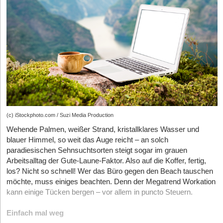
Versicherungsumfang automatisch bis 25.000 EUR enthalten
sind. Zusätzlich können Photovoltaikanlagen entsprechend Ihrer
Leistung mitversichert werden. Darüber hinaus erhalten
Unternehmen im Schadenfall zusätzlich zur vertraglich
vereinbarten Schadenzahlung bis zu 25.000 Euro an
Mehrleistungen, wenn zum Beispiel bei einem Heizungstausch
eine herkömmliche Ölheizung gegen eine Wärmepumpe ersetzt
wird oder bei einer Reparatur die Außendämmung erneuert wird.
Ebenso können behinderten- und altersgerechte Umbauten im
Gebäude oder in den einzelnen Wohneinheiten durch die
Zusatzleistungen des Umwelt- und Nachhaltigkeitsbausteins
(c) iStockphoto.com / Suzi Media Production
vorgenommen werden.
Wehende Palmen, weißer Strand, kristallklares Wasser und
blauer Himmel, so weit das Auge reicht – an solch
Recht haben ist nicht Recht bekommen
paradiesischen Sehnsuchtsorten steigt sogar im grauen
Arbeitsalltag der Gute-Laune-Faktor. Also auf die Koffer, fertig,
Auch wenn man selbst eigentlich kein „Streithansel“ ist: Sind
los? Nicht so schnell! Wer das Büro gegen den Beach tauschen
Kund:innen unzufrieden oder fühlen sich Mitarbeiter:innen
möchte, muss einiges beachten. Denn der Megatrend Workation
ungerecht behandelt, hat man schnell eine Klage am Hals. Oder
kann einige Tücken bergen – vor allem in puncto Steuern.
man selbst ist mit den Leistungen eines Lieferanten unzufrieden
und möchte sich dagegen wehren und sein Recht durchsetzen.
Einfach mal weg
Egal worum es geht – immer sind Rechtsstreitigkeiten vor allem