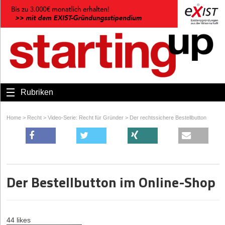
Rubriken
Home
>
Recht
>
Video-Serie: Recht für Gründer
>
Der rechtssichere Bestellbutton
Der Bestellbutton im Online-Shop
44 likes