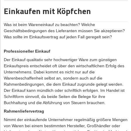
den Gründungsaufwand vorsätzlich oder aus grober Fahrlässigkeit
Arbeitnehmerstatus klagen.
Einkaufen mit Köpfchen
geschädigt wurde, so sind der AG alle Gründer als
Gesamtschuldner zum Ersatz persönlich verpflichtet. Bei der
2. Mitarbeiter machen zu viele Überstunden. Wer die Vorschriften
GmbH gibt es nach § 11 II GmbHG die Handelndenhaftung mit
zu den Arbeitszeiten in seiner Belegschaft missachtet, dem drohen
Was ist beim Wareneinkauf zu beachten? Welche
dem Privatvermögen.
Bußgelder, Nachzahlungen an den Arbeitnehmer und sogar
Geschäftsbedingungen des Lieferanten müssen Sie akzeptieren?
Freiheitsstrafe.
Was sollte im Einkaufsvertrag auf jeden Fall geregelt sein?
Also Achtung, denn die Folgen sind ernst für Gründer! In der Regel
haben junge Unternehmen keine finanziellen und zeitlichen
Professioneller Einkauf
Ressourcen für finanziellen Ahndungen oder kräftezehrende
Gerichtsverfahren. Doch es gibt eine vollkommen legitime
Der Einkauf qualitativ sehr hochwertiger Ware zum günstigen
Möglichkeit, um nicht in die Falle zu tappen: Wer ganz legal
Einkaufspreis entscheidet oft über den wirtschaftlichen Erfolg des
Freelancer beschäftigt statt Mitarbeiter an sich zu binden, schafft
Unternehmens. Dabei kommt es nicht nur auf die
sich viele Freiheiten vor allem in der Gründungsphase.
Warenbeschaffenheit selbst an, sondern auch auf die
Rahmenbedingungen, die dem Einkauf zugrunde gelegt werden.
Homeoffice als Alternative?
Der Einkauf kann mündlich oder schriftlich erfolgen. Im Handel ist
Schriftform sinnvoll, da beide Seiten die Belege für ihre
Arbeiten von zuhause und nach individuellen Zeitvorstellungen,
Buchhaltung und die Abführung von Steuern brauchen.
das ist längst keine Ausnahme mehr. In vielen Branchen ist
Arbeiten im Homeoffice gut umsetzbar und sowohl für den
Rahmenliefervertrag
Arbeitgeber als auch den Arbeitnehmer mit vielen Vorteilen
Nimmt der einkaufende Unternehmer regelmäßig größere Mengen
verbunden. Doch auch hier gelten Vorschriften für den
von Waren bei einem bestimmten Hersteller, Großhändler oder
Arbeitsschutz, auch wenn die Einhaltung schwerer zu kontrollieren