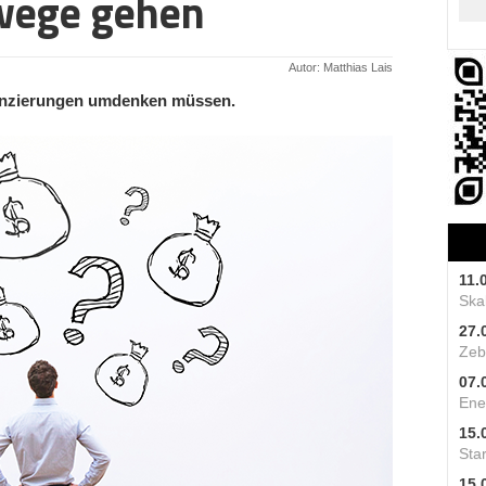
wege gehen
Autor: Matthias Lais
inanzierungen umdenken müssen.
11.
Skal
27.
Zeb
07.
Ene
15.
Star
15.