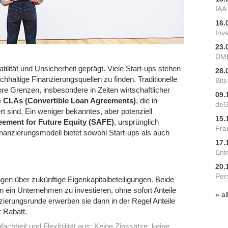
IAA
16.
Inv
23.
DME
atilität und Unsicherheit geprägt. Viele Start-ups stehen
28.
hhaltige Finanzierungsquellen zu finden. Traditionelle
Bit
re Grenzen, insbesondere in Zeiten wirtschaftlicher
09.
e
CLAs (Convertible Loan Agreements)
, die in
deG
t sind. Ein weniger bekanntes, aber potenziell
15.
eement for Future Equity (SAFE)
, ursprünglich
Fra
nanzierungsmodell bietet sowohl Start-ups als auch
17.
Ent
20.
Per
en über zukünftige Eigenkapitalbeteiligungen. Beide
in ein Unternehmen zu investieren, ohne sofort Anteile
» al
nzierungsrunde erwerben sie dann in der Regel Anteile
 Rabatt.
achheit und Flexibilität aus: Keine Zinssätze, keine