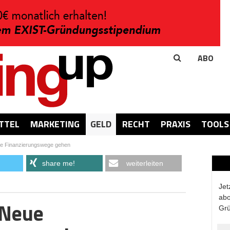
ABO
TTEL
MARKETING
GELD
RECHT
PRAXIS
TOOLS
e Finanzierungswege gehen
share me!
weiterleiten
Jet
abo
 Neue
Grü