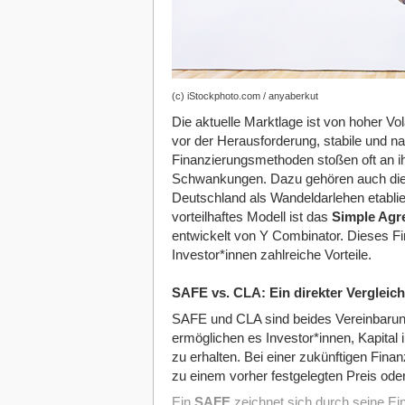
(c) iStockphoto.com / anyaberkut
Die aktuelle Marktlage ist von hoher Vol
vor der Herausforderung, stabile und nac
Finanzierungsmethoden stoßen oft an ih
Schwankungen. Dazu gehören auch di
Deutschland als Wandeldarlehen etablier
vorteilhaftes Modell ist das
Simple Agr
entwickelt von Y Combinator. Dieses Fi
Investor*innen zahlreiche Vorteile.
SAFE vs. CLA: Ein direkter Vergleich
SAFE und CLA sind beides Vereinbarung
ermöglichen es Investor*innen, Kapital 
zu erhalten. Bei einer zukünftigen Fina
zu einem vorher festgelegten Preis oder
Ein
SAFE
zeichnet sich durch seine Einf