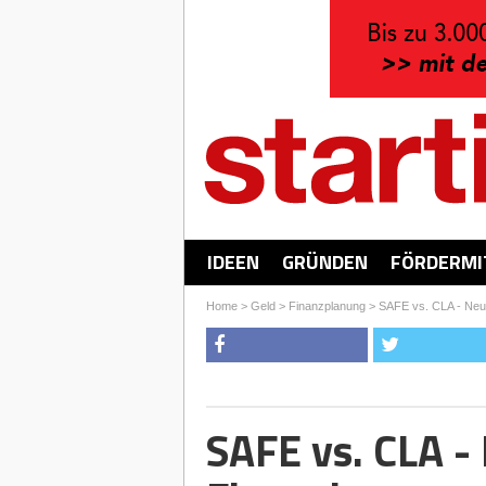
IDEEN
GRÜNDEN
FÖRDERMI
Home
>
Geld
>
Finanzplanung
>
SAFE vs. CLA - Neu
SAFE vs. CLA -