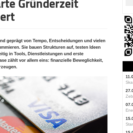
rte Gründerzeit
ert
ind geprägt von Tempo, Entscheidungen und vielen
ummieren. Sie bauen Strukturen auf, testen Ideen
itig in Tools, Dienstleistungen und erste
se zählt vor allem eins:
finanzielle Beweglichkeit,
rzeugen.
11.
Skal
27.
Zeb
07.
Ene
15.
Star
15.