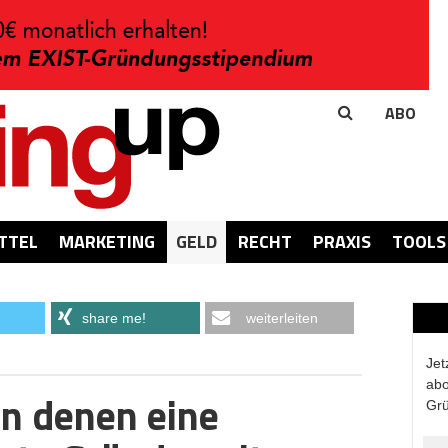
ABO
TTEL
MARKETING
GELD
RECHT
PRAXIS
TOOLS
share me!
weiterleiten
Jet
abo
in denen eine
Grü