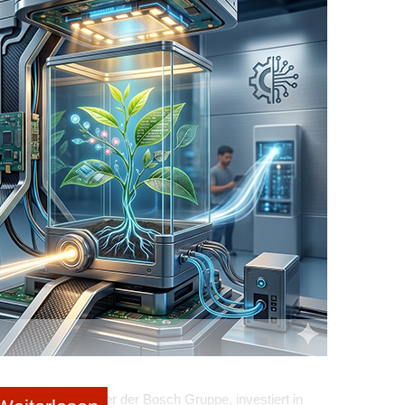
g – Sie trennen gedanklich früher zwischen „privat“
heidungen sachlicher zu treffen und die Firma von
l, wenn mehrere Aufgaben gleichzeitig laufen und Sie
e nachdenken möchten.
heidender: Denn sobald sich geschäftliche und private
ung schnell unnötig kompliziert.
n Business- und Privatkosten zählt
häftliche Ausgaben einfach mit dem privaten Konto oder
och bereits nach wenigen Wochen entsteht daraus ein
buchungen und Kosten lassen sich nur noch
em Steuerberater oder bei der Vorbereitung auf die
ruktur ist kein Nice-to-have, sondern eine echte
 von Beginn an eine klare Linie:
in separates Zahlungsmittel
rate Venture Builder der Bosch Gruppe, investiert in