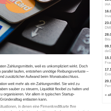
IAA
16.
Inv
23.
DME
28.
Bit
09.
deG
15.
Fra
aten Zahlungsmitteln, weil es unkompliziert wirkt. Doch
17.
parallel laufen, entstehen unnötige Reibungsverluste –
Ent
und zusätzlicher Aufwand beim Monatsabschluss.
20.
ation weit mehr als ein Zahlungsmittel. Sie wird zu
Per
n sauber zu steuern, Liquidität flexibel zu halten und
u organisieren. Vor allem in typischen Startup-
» al
Gründeralltag entlasten kann.
tuationen, in denen eine Firmenkreditkarte Ihre