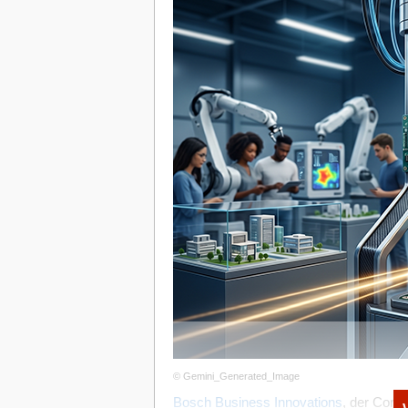
Auch psychologisch bringt das Entlastun
und „unternehmerisch“. Das hilft, Entsc
Beginn an professionell aufzubauen.
Diese Flexibilität ist besonders wertvol
nicht jedes Mal über Zahlungsprozess
Im nächsten Schritt wird es noch entsc
Ausgaben vermischen, wird die Buchhalt
Situation 2: Wenn klare Trennung vo
Am Anfang wirkt es oft praktisch, gesc
der eigenen Kreditkarte zu bezahlen. D
typisches Gründerproblem:
Belege, Ab
schwer sauber zuordnen.
Spätestens beim ersten Austausch mit d
Umsatzsteuervoranmeldung wird klar: St
Entlastung im Alltag.
Mit einer Firmenkreditkarte schaffen Sie
© Gemini_Generated_Image
● alle Business-Ausgaben laufen über e
Bosch Business Innovations
, der Corpo