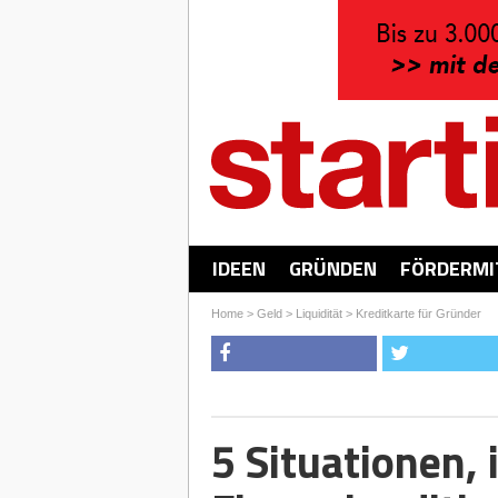
IDEEN
GRÜNDEN
FÖRDERMI
Home
>
Geld
>
Liquidität
>
Kreditkarte für Gründer
5 Situationen, 