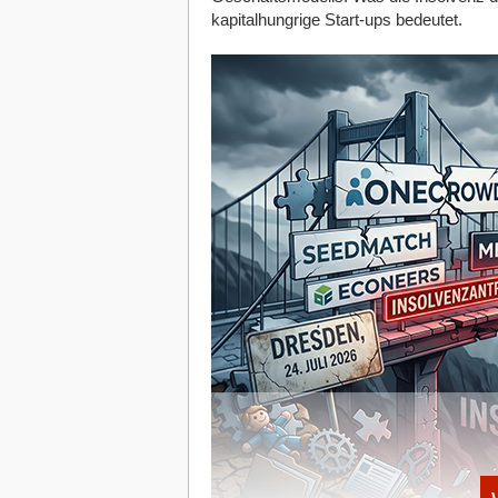
Liquidität planbar bleibt.
kapitalhungrige Start-ups bedeutet.
Vorteile von Tagesgeldkonten: Täglic
Die Vorteile eines Tagesgeldkontos la
Tägliche Verfügbarkeit
: Guthaben 
spontanen Ausgaben oder Liquiditä
Zinssicherheit
: Die Verzinsung lie
wenn Zinsen schwanken können, blei
Risikoarmut
: Durch die
europäisch
Kunde und Bank geschützt.
Banken wie N26, Consorsbank, ING ode
Flexibilität, Transparenz und Sicherheit
Sicherheitsnetz, das Cashflow-Schwanku
Phasen von Investitionspausen clev
Investitionspausen entstehen, wenn Pr