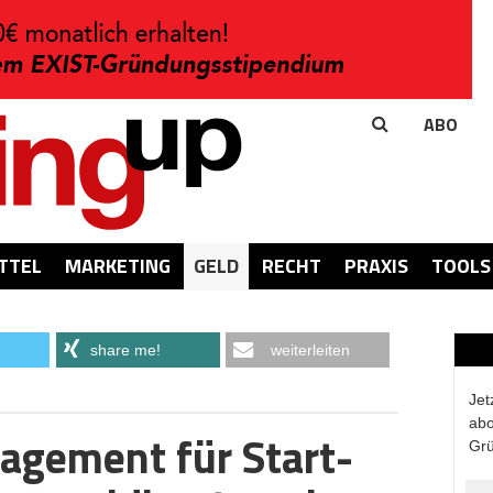
ABO
TTEL
MARKETING
GELD
RECHT
PRAXIS
TOOLS
share me!
weiterleiten
Jet
abo
agement für Start-
Grü