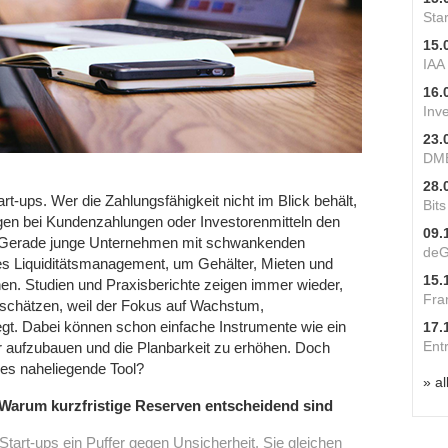
Star
15.
IAA
16.
Inv
23.
DME
28.
art-ups. Wer die Zahlungsfähigkeit nicht im Blick behält,
Bit
ungen bei Kundenzahlungen oder Investorenmitteln den
09.
. Gerade junge Unternehmen mit schwankenden
deG
s Liquiditätsmanagement, um Gehälter, Mieten und
15.
en. Studien und Praxisberichte zeigen immer wieder,
Fra
rschätzen, weil der Fokus auf Wachstum,
iegt. Dabei können schon einfache Instrumente wie ein
17.
Ent
er aufzubauen und die Planbarkeit zu erhöhen. Doch
es naheliegende Tool?
» al
l: Warum kurzfristige Reserven entscheidend sind
r Start-ups ein Puffer gegen Unsicherheit. Sie gleichen