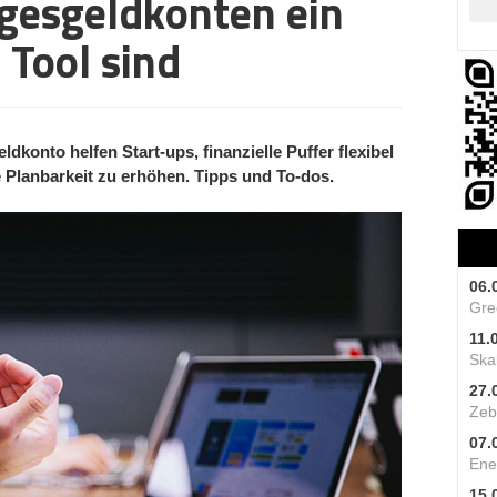
gesgeldkonten ein
 Tool sind
dkonto helfen Start-ups, finanzielle Puffer flexibel
 Planbarkeit zu erhöhen. Tipps und To-dos.
06.
Gre
11.
Skal
27.
Zeb
07.
Ene
15.