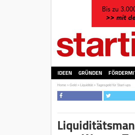
IDEEN
GRÜNDEN
FÖRDERMI
Home
>
Geld
>
Liquidität
>
Tagesgeld für Start-ups
Liquiditätsman