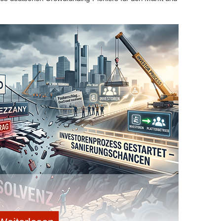
he Verfügbarkeit, Zinssicherheit und Risikoarmut
ssen sich in drei Punkten zusammenfassen:
kann jederzeit abgerufen werden – ein Pluspunkt bei
tsengpässen.
gt meist über dem Nullniveau von Girokonten. Auch
bt die Planung im Vergleich stabiler.
e Einlagensicherung
sind Einlagen bis 100.000 Euro pro
r DKB werben gezielt mit dieser Kombination aus
. Für Start-ups entsteht dadurch ein solides
ngen abfedert und Liquidität verlässlich absichert.
er überbrücken
ojekte verschoben werden oder Finanzierungsrunden