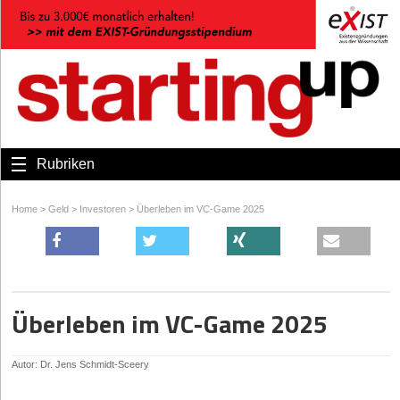
Rubriken
Home
>
Geld
>
Investoren
>
Überleben im VC-Game 2025
Überleben im VC-Game 2025
Autor: Dr. Jens Schmidt-Sceery