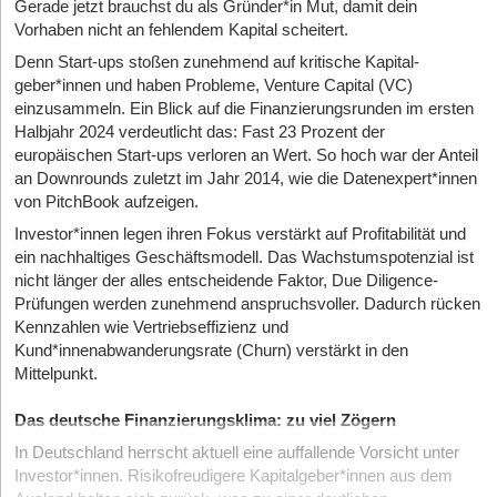
Gerade jetzt brauchst du als Gründer*in Mut, damit dein
Vorhaben nicht an fehlendem Kapital scheitert.
Denn Start-ups stoßen zunehmend auf kritische Kapital­
geber*innen und haben Probleme, Venture Capital (VC)
einzusammeln. Ein Blick auf die Finanzierungsrunden im ersten
Halbjahr 2024 verdeutlicht das: Fast 23 Prozent der
europäischen Start-ups verloren an Wert. So hoch war der Anteil
an Downrounds zuletzt im Jahr 2014, wie die Datenexpert*innen
von PitchBook aufzeigen.
Investor*innen legen ihren Fokus verstärkt auf Profitabilität und
ein nachhaltiges Geschäftsmodell. Das Wachstums­potenzial ist
nicht länger der alles entscheidende Faktor, Due Diligence­
Prüfungen werden zunehmend anspruchs­voller. Dadurch rücken
Kennzahlen wie Vertriebseffizienz und
Kund*innenabwanderungsrate (Churn) verstärkt in den
Mittelpunkt.
Das deutsche Finanzierungsklima: zu viel Zögern
In Deutschland herrscht aktuell eine auffallende Vorsicht unter
Investor*innen. Risikofreudigere Kapitalgeber*innen aus dem