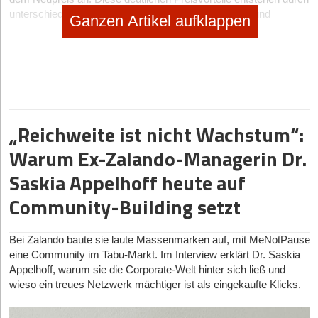
unterschiedliche Beschaffungswege, Lagerbestände und
Ganzen Artikel aufklappen
Verkaufsstrategien der Anbieter. Plattformen wie
Watchy24.de
ermöglichen es, diese Preisunterschiede transparent zu
vergleichen und das beste Angebot zu identifizieren. Während
Boutiquen oft Listenpreise verlangen, können autorisierte Händler
erhebliche Rabatte gewähren. Online-Händler profitieren von
geringeren Betriebskosten und geben diese Kostenvorteile häufig
an Kunden weiter.
„Reichweite ist nicht Wachstum“:
Besonders bei limitierten Editionen oder seltenen aktuellen
Warum Ex-Zalando-Managerin Dr.
Modellen können die Preisunterschiede zwischen verschiedenen
Anbietern deutlich ausfallen und eine sorgfältige Recherche
Saskia Appelhoff heute auf
rechtfertigen.
Community-Building setzt
Internationale Preisunterschiede und Währungseffekte:
Worauf sollte man achten?
Bei Zalando baute sie laute Massenmarken auf, mit MeNotPause
Länderspezifische Preisdifferenzen bei Luxusuhren ergeben sich
eine Community im Tabu-Markt. Im Interview erklärt Dr. Saskia
aus verschiedenen wirtschaftlichen Faktoren.
Appelhoff, warum sie die Corporate-Welt hinter sich ließ und
Währungsschwankungen beeinflussen die Preisgestaltung
wieso ein treues Netzwerk mächtiger ist als eingekaufte Klicks.
deutlich, besonders bei hochwertigen Herstellern aus der
Schweiz,
die – ebenso wie viele Start-Ups – verstärkt darauf