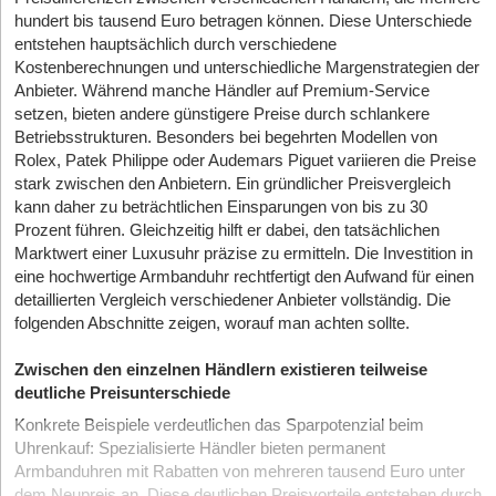
hundert bis tausend Euro betragen können. Diese Unterschiede
entstehen hauptsächlich durch verschiedene
Kostenberechnungen und unterschiedliche Margenstrategien der
Anbieter. Während manche Händler auf Premium-Service
setzen, bieten andere günstigere Preise durch schlankere
Betriebsstrukturen. Besonders bei begehrten Modellen von
Rolex, Patek Philippe oder Audemars Piguet variieren die Preise
stark zwischen den Anbietern. Ein gründlicher Preisvergleich
kann daher zu beträchtlichen Einsparungen von bis zu 30
Prozent führen. Gleichzeitig hilft er dabei, den tatsächlichen
Marktwert einer Luxusuhr präzise zu ermitteln. Die Investition in
eine hochwertige Armbanduhr rechtfertigt den Aufwand für einen
detaillierten Vergleich verschiedener Anbieter vollständig. Die
folgenden Abschnitte zeigen, worauf man achten sollte.
Zwischen den einzelnen Händlern existieren teilweise
deutliche Preisunterschiede
Konkrete Beispiele verdeutlichen das Sparpotenzial beim
Uhrenkauf: Spezialisierte Händler bieten permanent
Armbanduhren mit Rabatten von mehreren tausend Euro unter
dem Neupreis an. Diese deutlichen Preisvorteile entstehen durch