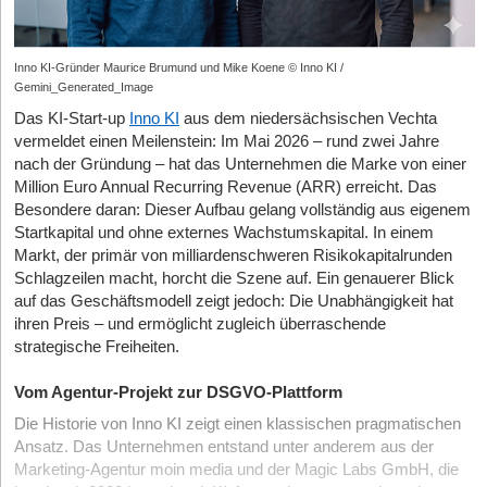
Inno KI-Gründer Maurice Brumund und Mike Koene © Inno KI /
Gemini_Generated_Image
Das KI-Start-up
Inno KI
aus dem niedersächsischen Vechta
vermeldet einen Meilenstein: Im Mai 2026 – rund zwei Jahre
nach der Gründung – hat das Unternehmen die Marke von einer
Million Euro Annual Recurring Revenue (ARR) erreicht. Das
Besondere daran: Dieser Aufbau gelang vollständig aus eigenem
Startkapital und ohne externes Wachstumskapital. In einem
Markt, der primär von milliardenschweren Risikokapitalrunden
Schlagzeilen macht, horcht die Szene auf. Ein genauerer Blick
auf das Geschäftsmodell zeigt jedoch: Die Unabhängigkeit hat
ihren Preis – und ermöglicht zugleich überraschende
strategische Freiheiten.
Vom Agentur-Projekt zur DSGVO-Plattform
Die Historie von Inno KI zeigt einen klassischen pragmatischen
Ansatz. Das Unternehmen entstand unter anderem aus der
Marketing-Agentur moin media und der Magic Labs GmbH, die