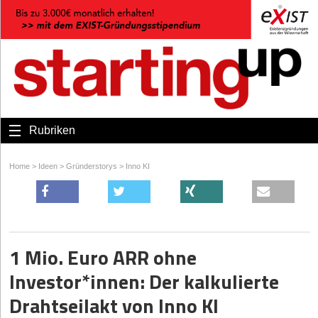
Rubriken
Home
>
Ideen
>
Gründerstorys
>
Inno KI
1 Mio. Euro ARR ohne
Investor*innen: Der kalkulierte
Drahtseilakt von Inno KI