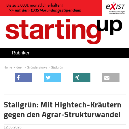
Rubriken
Home
>
Ideen
>
Gründerstorys
>
Stallgrün
Stallgrün: Mit Hightech-Kräutern
gegen den Agrar-Strukturwandel
12.05.2026