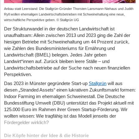
Anbau statt Leerstand: Die Stallgrün-Gründer Thorsten Lansmann-Niehaus und Judith
Ryll wollen ehemaligen Landwirtschaftsbetrieben mit Schweinehaltung eine neue,
wirtschaftliche Perspektive geben. © Stallgrün UG
Der Strukturwandel in der deutschen Landwirtschaft ist
unaufhaltsam: Allein zwischen 2013 und 2023 ging die Zahl der
hiesigen Betriebe mit Schweinehaltung um 44 Prozent zurück,
wie Zahlen des Bundesministeriums für Ernährung und
Landwirtschaft (BMEL) belegen. Jedes Jahr geben
Landwirt*innen auf. Zurück bleiben leere Ställe – und
Landwirtschaftsbetriebe auf der Suche nach neuen finanziellen
Perspektiven.
Das 2023 in Münster gegründete Start-up
Stallgrün
will aus
diesen „Stranded Assets“ einen lukrativen Zukunftsmarkt formen:
Indoor Farming im ehemaligen Schweinestall. Die Deutsche
Bundesstiftung Umwelt (DBU) unterstützt das Projekt aktuell mit
125.000 Euro im Rahmen ihrer Green Startup-Förderung. Wir
wollten wissen: Wie tragfähig ist das Modell jenseits der
Fördergelder wirklich?
Die Köpfe hinter der Idee & die Historie