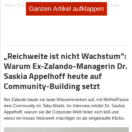
Hinter Stallgrün stehen die Gründer Judith Ryll und Thorsten
Ganzen Artikel aufklappen
Lansmann-Niehaus. Ryll bringt als Biowissenschaftlerin tiefe
Expertise in der Pflanzenbiologie mit, während Lansmann-
Niehaus – der bezeichnenderweise selbst auf einem
Schweinemastbetrieb aufwuchs – die kaufmännische Führung
übernimmt. Gefördert durch regionale Inkubatoren wie das
Seedhouse, hat das Duo den technologischen
Machbarkeitsnachweis bereits erbracht: In den vergangenen
„Reichweite ist nicht Wachstum“:
zwei Jahren wurde das Konzept auf einer Pilotfarm erfolgreich
entwickelt.
Warum Ex-Zalando-Managerin Dr.
Saskia Appelhoff heute auf
Das Geschäftsmodell: Mehr als nur Hardware
Die Grundprämisse ist so simpel wie pragmatisch: Ehemalige
Community-Building setzt
Schweineställe sind in der Regel massiv gebaut sowie gut isoliert
und bieten damit architektonisch ideale Bedingungen für den
Bei Zalando baute sie laute Massenmarken auf, mit MeNotPause
ganzjährigen Anbau von regionalen Kräutern und Gemüse.
eine Community im Tabu-Markt. Im Interview erklärt Dr. Saskia
Stallgrün positioniert sich als B2B-Technologie- und Service-
Appelhoff, warum sie die Corporate-Welt hinter sich ließ und
Provider für Höfe im Wandel und will deutschlandweit agieren.
wieso ein treues Netzwerk mächtiger ist als eingekaufte Klicks.
Das System fußt auf drei wesentlichen Säulen:
Automatisierte Anlagentechnik:
Als Kernprodukt hat das