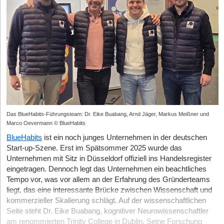
Das BlueHabits-Führungsteam: Dr. Eike Buabang, Arnd Jäger, Markus Meißner und
Marco Oevermann © BlueHabits
BlueHabits
ist ein noch junges Unternehmen in der deutschen
Start-up-Szene. Erst im Spätsommer 2025 wurde das
Unternehmen mit Sitz in Düsseldorf offiziell ins Handelsregister
eingetragen. Dennoch legt das Unternehmen ein beachtliches
Tempo vor, was vor allem an der Erfahrung des Gründerteams
liegt, das eine interessante Brücke zwischen Wissenschaft und
kommerzieller Skalierung schlägt. Auf der wissenschaftlichen
Seite steht Dr. Eike Buabang, kognitiver Neurowissenschaftler
am renommierten Trinity College in Dublin. Seine Forschung