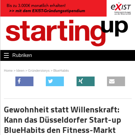
Rubriken
Home
>
Ideen
>
Gründerstorys
>
BlueHabits
Gewohnheit statt Willenskraft:
Kann das Düsseldorfer Start-up
BlueHabits den Fitness-Markt