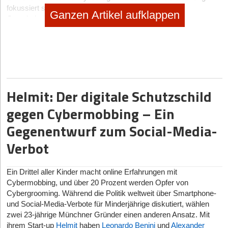
fokussiert sich auf die neuronalen Mechanismen von
Ganzen Artikel aufklappen
Gewohnheiten.
Den unternehmerischen Gegenpol bildet Arnd Jäger, der als
Serial Entrepreneur bereits Erfahrung im digitalen
Gesundheitsmarkt gesammelt hat – unter anderem als Gründer
und CEO der Online-Gruppen-Psychotherapie-Plattform
webPRAX. Komplettiert wird das Führungsteam durch die
Mitgründer Markus Meißner und Marco Oevermann, die
Helmit: Der digitale Schutzschild
technologische und operative Expertise in die Waagschale
gegen Cybermobbing – Ein
werfen. Der Launch der Lösung wurde flankiert von der
Auszeichnung als „Young Innovator“ durch das
Gegenentwurf zum Social-Media-
Bundeswirtschaftsministerium auf der vergangenen
Fitnessmesse FIBO 2026.
Verbot
Doch wie findet ein Neurowissenschaftler aus Dublin überhaupt
mit einem Serial Entrepreneur aus Deutschland zusammen?
Ein Drittel aller Kinder macht online Erfahrungen mit
„Arnd hat nach einem renommierten Gewohnheitsforscher aus
Cybermobbing, und über 20 Prozent werden Opfer von
der EU unter 35 gegoogelt – und ich stand wohl ganz oben im
Cybergrooming. Während die Politik weltweit über Smartphone-
Ranking“, erinnert sich Dr. Eike Buabang schmunzelnd. Nach
und Social-Media-Verbote für Minderjährige diskutiert, wählen
einer ersten E-Mail und einem einstündigen Call auf Englisch fiel
zwei 23-jährige Münchner Gründer einen anderen Ansatz. Mit
schließlich der Groschen: Beide stammen aus dem Rheinland.
ihrem Start-up
Helmit
haben
Leonardo Benini
und
Alexander