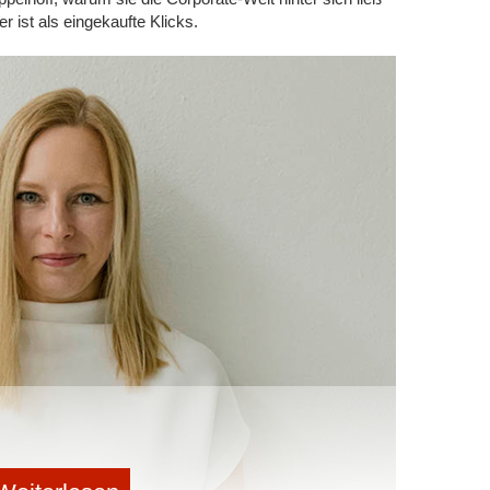
 Thomas Kyriakis: Man habe „den Schritt vom Labscale
 ist als eingekaufte Klicks.
tert“. Dabei konnte das Team auf technologische
reifen. Der Fokus liege nun darauf, ein leistungsfähiges
uen, um Produktion und Skalierung effizient
gestrebten Beteiligungsmodell bleibt der Gründer
tzigen Zeitpunkt flexibel. Dass die Struktur belastbar
t der FEDDEM GmbH & Co. KG als Partner im Bereich
und Absichtserklärungen (LoI) von Firmen wie VITRA
arkt drängen, scheint passend getimt. Jedes Jahr
onnen Textilabfälle, von denen der Großteil noch immer
en Süden exportiert wird. Der regulatorische Rahmen
ken. Seit 2025 müssen Textilien in der EU getrennt
ln zur erweiterten Herstellerverantwortung (EPR)
 Unternehmen außerdem ein striktes Verbot, unverkaufte
. Was aber, wenn die EU der Industrie nachgibt und
obale Problem schlicht zu groß, um es weiter zu
eift ein Plan B: „Es ist gut möglich, dass andere Länder