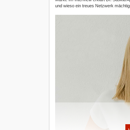
die Fortschritte seit dem Einstieg von
und wieso ein treues Netzwerk mächtiger
zum Industrialscale erfolgreich gemeis
Unterstützung aus der Industrie zurückg
Netzwerk strategischer Partner aufzuba
umzusetzen. Bei der Frage nach dem an
pragmatisch: Man sei als Start-up zum je
ist, untermauert das Unternehmen mi
Extrusion sowie ersten Pilotprojekten 
oder Hanit.
Gesetzgeber*in als Treiber
Dass die Kölner gerade jetzt auf den M
entstehen weltweit rund 120 Millionen T
verbrannt, deponiert oder in den global
zwingt den Markt nun jedoch zum Umden
erfasst werden, zudem wurden die Rege
verschärft. Ab Juli 2026 gilt für große
Kleidung und Schuhe zu vernichten.
CRCL profitiert vom anstehenden Druck
Fristen verschiebt? Für Oruz ist das gl
ignorieren. Sollte Europa einknicken, gr