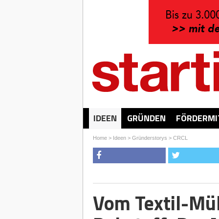
IDEEN
GRÜNDEN
FÖRDERMI
Home
>
Ideen
>
Gründerstorys
>
CRCL
Vom Textil-Mül