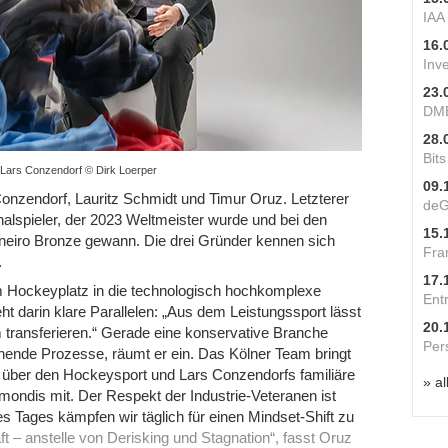
IAA
16.
Inv
23.
DME
28.
Bit
Lars Conzendorf © Dirk Loerper
09.
onzendorf, Lauritz Schmidt und Timur Oruz. Letzterer
deG
alspieler, der 2023 Weltmeister wurde und bei den
15.
neiro Bronze gewann. Die drei Gründer kennen sich
Fra
.
17.
om Hockeyplatz in die technologisch hochkomplexe
Ent
ht darin klare Parallelen: „Aus dem Leistungssport lässt
20.
 transferieren.“ Gerade eine konservative Branche
Per
ehende Prozesse, räumt er ein. Das Kölner Team bringt
 über den Hockeysport und Lars Conzendorfs familiäre
» al
ndis mit. Der Respekt der Industrie-Veteranen ist
s Tages kämpfen wir täglich für einen Mindset-Shift zu
t – anstelle von Derisking und Stagnation“, fasst Oruz