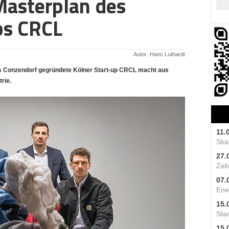
Masterplan des
ps CRCL
Autor: Hans Luthardt
rs Conzendorf gegründete Kölner Start-up CRCL macht aus
rie.
11.
Skal
27.
Zeb
07.
Ene
15.
Star
15.