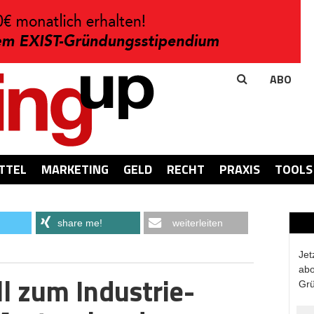
ABO
TTEL
MARKETING
GELD
RECHT
PRAXIS
TOOLS
share me!
weiterleiten
Jet
abo
l zum Industrie-
Grü