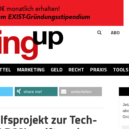
ABO
TTEL
MARKETING
GELD
RECHT
PRAXIS
TOOLS
share me!
weiterleiten
Jet
abo
fsprojekt zur Tech-
Grü