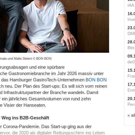
IAA
16.
Inv
23.
DME
28.
Bit
09.
mala und Malte Steiert © BON BON
deG
ierungsabsagen und eine spürbare
15.
che Gastronomiebranche im Jahr 2026 massiv unter
Fra
sich das Hamburger GastroTech-Unternehmen
BON BON
17.
h neu. Der Plan des Start-ups: Es will sich vom reinen
Ent
 Infrastrukturpartner der Branche wandeln. Damit
20.
r ein jährliches Gesamtvolumen von rund zehn
Per
he Visier der Hanseaten.
» al
 Weg ins B2B-Geschäft
r Corona-Pandemie. Das Start-up ging aus der
ervor, die 2020 als digitaler Rettungsschirm ins Leben