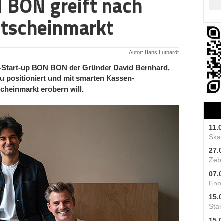
 BON greift nach
tscheinmarkt
Autor: Hans Luthardt
-Start-up BON BON der Gründer David Bernhard,
u positioniert und mit smarten Kassen-
scheinmarkt erobern will.
11.
Skal
27.
Zeb
07.
Ene
15.
Star
15.