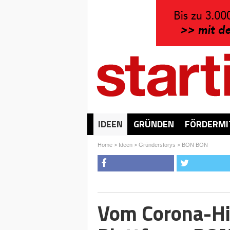
IDEEN
GRÜNDEN
FÖRDERMI
Home
>
Ideen
>
Gründerstorys
>
BON BON
Vom Corona-Hil