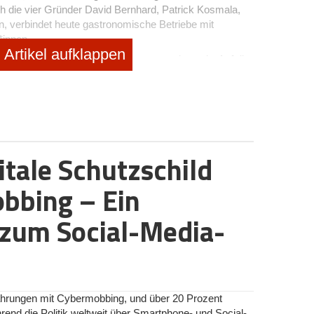
ch die vier Gründer David Bernhard, Patrick Kosmala,
n, verbindet heute gastronomische Betriebe mit
innen.
Artikel aufklappen
r B2B-Plattform ist jedoch ressourcenintensiv. Auf die
e und ob Venture Capital im Spiel war, erklärt Co-
konnten wir die Dynamik und den Rückenwind aus der
klung aus eigener Kraft zu finanzieren. Dadurch ist
rapped und wir können unabhängig von externem
on verfolgen.“
itale Schutzschild
che Umbau
ng ist der Ausbau nativer Schnittstellen zu Kassen-
bbing – Ein
egration sollen Gutscheine automatisiert direkt am
Das Unternehmen gibt an, damit den administrativen
zum Social-Media-
ebe drastisch senken zu wollen. Die Gutscheine selbst
tner*innen-Betrieben einlösbar – von der Kiez-
Unternehmen ein zentraler Schritt gewesen. Rund 1.500
 der Pandemie-Phase, der Rest sei organisch durch
rfahrungen mit Cybermobbing, und über 20 Prozent
von Einzelbetrieben hin zu Ketten gewachsen.
nd die Politik weltweit über Smartphone- und Social-