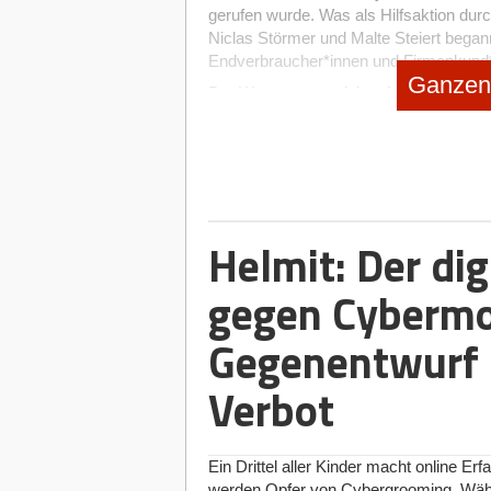
gerufen wurde. Was als Hilfsaktion dur
Niclas Störmer und Malte Steiert began
Endverbraucher*innen und Firmenkund*
Ganzen 
Der Weg vom provisionsfreien Projekt zu
Frage, wie dieser Sprung finanziert wurd
Gründer David Bernhard: „Tatsächlich 
Corona-Zeit nutzen, um die Weiterentwic
BON BON bis heute vollständig bootst
Investorendruck unsere langfristige Visi
Helmit: Der dig
Kassen-Schnittstellen: Der technis
Der strategische Kern der Neuausrichtu
gegen Cybermo
Systemen (POS). Durch diese Systemint
Tresen validiert und verbucht werden. 
Gegenentwurf 
Aufwand im operativen Alltag der Betri
sind deutschlandweit in über 10.000 Par
Verbot
Gastronomie bis zur 3-Sterne-Küche.
Der Aufbau dieses Netzwerks sei laut 
Gastronomien stammen noch direkt aus
Ein Drittel aller Kinder macht online E
Empfehlungen, Messen und den Ausbau 
werden Opfer von Cybergrooming. Währe