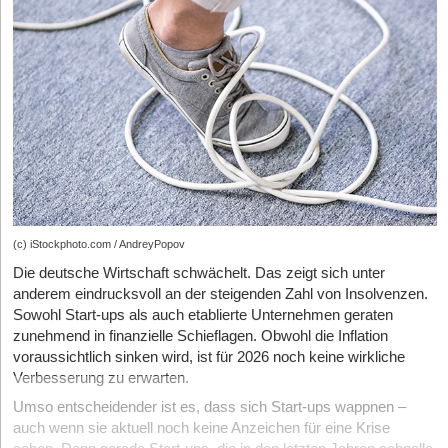
Telefon- und Internetkosten. Voraussetzung hierfür ist allerdings,
laufenden Kredite; unterjährige Steuer- und Gebührenzahlungen
Contracts eindeutig definiert und transparent gesichert. Sollte
Die Autorin
Antje Faaß ist Steuerexpertin bei
TeleTax
. Die
Wertsteigerungspotenzial:
Silber ist historisch
dass kein weiterer Raum zur Ausübung dieser Tätigkeit zur
(Umsatzsteuer, Gewerbesteuer,
es Tokenize.it einmal nicht mehr geben, bleiben sämtliche
TeleTax GmbH mit Sitz in Berlin wurde 2001 gegründet und ist
unterbewertet im Vergleich zu Gold. Viele Experten sehen
Verfügung steht.
Körperschaftsteuer(voraus)zahlungen, Sozialabgaben).
Verträge zwischen dir und deinen Investor*innen weiterhin
ein führender Anbieter für Online-Fortbildungen im Steuerwesen.
hier noch erhebliches Aufholpotenzial.
gültig. Über die Blockchain kannst du jederzeit alle wichtigen
# 4. Steuerfreie Zusatzleistungen für Mitarbeitende
Erschwinglichkeit:
Der Einstieg in Silber ist für Kleinanleger
Der Forecast basiert auf kaufmännischer Vorsicht anstatt
Funktionen direkt abrufen und verwalten.
leichter möglich als bei Gold, da es deutlich günstiger pro
unternehmerischem Optimismus
Unterstützen Unternehmer*innen ihre Mitarbeitenden mit
Einfaches Onboarding für ausländische Investor*innen:
Unze ist.
Gehaltsextras, profitieren sie davon auch selbst, vorausgesetzt,
Dank digitaler Abwicklung können Investor*innen ausserhalb
Wenn es darum geht, ein realistisches Bild der
bestimmte Höchstbeträge werden nicht überschritten.
Deutschlands problemlos Anteile erwerben, ohne dafür einen
Geschäftsentwicklung zu zeichnen, ist der unternehmerische
Diese Faktoren machen Silber zu einem interessanten
„Zusatzleistungen wie Tankgutscheine, Essenszuschüsse oder
Notartermin in Deutschland wahrnehmen zu müssen. Das
Optimismus oft das Eintrittstor zur Realitätsverweigerung. Das gilt
Investment und gelten auch als eine strategische Ergänzung für
auch Jobtickets für den öffentlichen Nahverkehr sind steuerfrei
bedeutet weniger Aufwand, niedrigere Kosten und eröffnet dir
es beim Forecast – genauso wie bei der Wetterprognose –
jedes Portfolio. Während Gold oft nur als Vermögensspeicher
und kommen nicht nur der Belegschaft zugute, sondern können
als Startup den Zugang zu internationalem Kapital, das
unbedingt zu vermeiden. Daher ist beim Forecast kaufmännische
betrachtet wird, hat Silber einen realwirtschaftlichen Nutzen, was
auch dazu beitragen, die Motivation und Bindung an das
(c) iStockphoto.com / AndreyPopov
ansonsten kaum erreichbar wäre.
Vorsicht geboten. Bei der Überprüfung der Forecast-Ergebnisse
es langfristig stabiler machen könnte.
Unternehmen zu stärken“, weiß Juhn.
sollte deshalb unbedingt ein sog. Reality Check gemacht werden,
Die deutsche Wirtschaft schwächelt. Das zeigt sich unter
Handelbarkeit:
Ein weiterer entscheidender Vorteil ist die
der folgende Fragen umfasst:
anderem eindrucksvoll an der steigenden Zahl von Insolvenzen.
zukünftige Handelbarkeit digitaler Anteile. Erste Plattformen
# 5. Vereinfachte Steuererklärung und weniger Bürokratie
Sowohl Start-ups als auch etablierte Unternehmen geraten
für den Handel mit Security-Token entstehen bereits,
Basiert der Sales-Forecast auf Fakten (Erwartungswerte für
zunehmend in finanzielle Schieflagen. Obwohl die Inflation
Unternehmen mit einem Jahresumsatz von weniger als 22.000
wodurch Investor*innen ihre Anteile deutlich einfacher
Folgegeschäft, bestehende Leads, Angebote) oder wurde rein
voraussichtlich sinken wird, ist für 2026 noch keine wirkliche
Euro im Vorjahr und 50.000 Euro im laufenden Kalenderjahr
weiterverkaufen können. Tokenize.it plant ebenfalls einen
das Prinzip Hoffnung angewendet?
Verbesserung zu erwarten.
profitieren von der Kleinunternehmerregelung. Diese befreit von
Sekundärmarkt, um die Liquidität und damit die Attraktivität
Kann das erwartete Umsatzwachstum mit den aktuellen
der Pflicht zur Umsatzsteuererhebung. Das heißt: Sie müssen
für Investor*innen langfristig zu erhöhen.
Umso entscheidender ist es, dass sich Start-ups wappnen –
Ressourcen gestemmt oder muss die Kapazität aufgestockt
keine Umsatzsteuer auf ihren Rechnungen ausweisen, wodurch
auch wenn sie aktuell noch keine Anzeichen für eine Krise
werden?
Höchste Zeit für mehr Start-up-Investments
sich der administrative Aufwand erheblich reduziert. „Diese