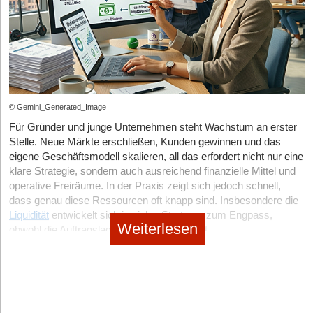
einfacher greifbar als die umso wichtigeren Unterschiede. Als
2. CAC Payback Period (Cashflow-Fokus statt LTV-Träume)
Basis für den Kauf von Krypto-Assets sowie für den Einsatz
beim Glücksspiel dient Fiat-Geld, also eine gängige Echtgeld-
Die klassische Ratio aus Customer Lifetime Value (LTV) und
Währung wie der Euro.
Customer Acquisition Cost (CAC) ist wichtig, hat aber einen
Haken: Der LTV ist eine theoretische Annahme für die Zukunft.
Du nimmst also einen festen Euro-Betrag, bspw. 50 €, und setzt
Die
CAC Payback Period
(Amortisationsdauer) ist harte
diesen ein bzw. oder tauscht diesen um, mit dem Ziel, zu einem
Cashflow-Realität.
späteren Zeitpunkt einen höheren Euro-Betrag wieder zurück zu
© Gemini_Generated_Image
bekommen. Es geht also in beiden Fällen darum, Gewinn zu
Was sie aussagt:
Wie viele Monate dauert es, bis der
Für Gründer und junge Unternehmen steht Wachstum an erster
machen. Eine Garantie, dass diese Strategie aufgeht, gibt es
Deckungsbeitrag eines neuen Kunden die Kosten für seine
Stelle. Neue Märkte erschließen, Kunden gewinnen und das
nicht. Im ärgerlichsten Fall verlierst du die kompletten 50 €
Akquisition (Marketing & Sales) eingespielt hat?
eigene Geschäftsmodell skalieren, all das erfordert nicht nur eine
wieder.
Die 2026-Realität:
Investor*innen wollen das Geld schnell
klare Strategie, sondern auch ausreichend finanzielle Mittel und
Beim Glücksspiel allerdings ist dies tatsächlich reiner Zufall, bzw.
zurück im Unternehmen sehen. Für Start-ups (speziell im B2B
operative Freiräume. In der Praxis zeigt sich jedoch schnell,
Glück, wie der Name Glücksspiel schon sagt. Weder du noch
SaaS) sind weniger als 12 Monate hervorragend. Alles über 18
dass genau diese Ressourcen oft knapp sind. Insbesondere die
andere Menschen können den Ausgang eines Glücksspiels
Monaten bedeutet, dass zu viel Kapital im Akquisitions-Funnel
Liquidität
entwickelt sich in vielen Start-ups zum Engpass,
beeinflussen.
gebunden ist.
Weiterlesen
obwohl die Auftragslage eigentlich positiv ist.
Der Grund dafür liegt häufig in zeitlichen Verzögerungen
Nicht manipulierbare RNG-Technologie vs. freier Markt
3. Net Revenue Retention (NRR)
zwischen Leistungserbringung und Zahlungseingang. Während
Im Falle von Spielautomaten oder Spielen wie Online-Roulette,
Es ist deutlich teurer, einen neuen Kunden / eine neue Kundin zu
Rechnungen
geschrieben sind, bleibt das Geld oft über Wochen
basiert der gesamte Mechanismus auf Zufallsgeneratoren
gewinnen, als eine(n) bestehenden zu halten und auszubauen.
oder Monate aus, eine Herausforderung, die viele junge
(Random Number Generators, RNG). Letzten Endes sind diese
Die NRR misst, wie sich der Umsatz eurer bestehenden
Unternehmen unterschätzen.