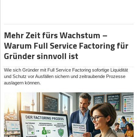
Das GwG schreibt vor, dass alle Geldtransaktionen transparent
Wer 2026 eine Finanzierungsrunde raisen will, muss seine
und nachvollziehbar sein müssen, Kund*innen eine Identifikation
Zahlen besser kennen als je zuvor. Vergesst Vanity-Metriken wie
durchlaufen müssen und auffällige Zahlungen gemeldet werden.
reine App-Downloads.
Bei Krypto-Zahlungen können diese Aspekte aktuell nicht bzw.
nur mit großem Aufwand gewährleistet werden.
Mehr Zeit fürs Wachstum –
Das sind die fünf Start-up KPIs, die über Deal oder No-Deal
Wenn du also im Internet auf Online-Casinos oder Sportwetten-
entscheiden
Warum Full Service Factoring für
Portale triffst, die Kryptowährungen als Zahlungsart anbieten,
1. Burn Multiple (Der ultimative Effizienz-Check)
handelt es sich ausnahmslos um in Deutschland illegale
Gründer sinnvoll ist
Glücksspiel-Plattformen und die Teilnahme am solchen illegalen
Lange Zeit haben alle nur auf die reine Burn Rate (das monatlich
Glücksspielen ist sogar strafbar.
verbrannte Geld) geschaut. Heute ist der Burn Multiple die
Wie sich Gründer mit Full Service Factoring sofortige Liquidität
Königskennzahl. Er setzt das verbrannte Kapital in direkte
und Schutz vor Ausfällen sichern und zeitraubende Prozesse
Glück, Zufall, Risiko – Warum Krypto-Handel (k)ein
Relation zum neu gewonnenen wiederkehrenden Umsatz (Net
auslagern können.
Glücksspiel ist
New ARR).
Krypto-Währungen haben in der Welt des regulierten
Was er aussagt:
Wie viel Geld müsst ihr verbrennen, um
Glücksspiels also nichts zu suchen. Doch wie sieht es
einen neuen Euro Umsatz zu generieren?
andersherum aus? Wer sich noch nie oder nur oberflächlich mit
Die 2026-Realität:
Ein Burn Multiple von unter 1,0 gilt als
dem Thema Krypto-Handel beschäftigt hat, denkt bei einer
exzellent (ihr verbrennt weniger als 1€ für 1€ neuen Umsatz).
spontanen Beschreibung meist an Begriffe wie „riskant“ oder
Ein Wert über 2,0 oder gar 3,0 ist ein massives Warnsignal für
„volatil“ – also an Eigenschaften, die dem Glücksspiel eigen sind.
Investor*innen, da das Wachstum extrem ineffizient erkauft
Tatsächlich sind die augenscheinlichen Gemeinsamkeiten auch
wird.