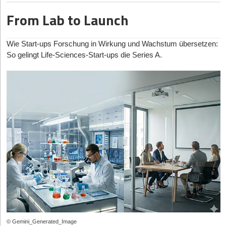
immer so konzipiert, dass die Betreiber*innen mehr gewinnen als
Kund*innen über ein Jahr entwickelt (inklusive Upsells, Cross-
die Summe der Spieler*innen.
Sells, aber abzüglich Downgrades und Churn/Kündigungen).
From Lab to Launch
Die größte Wachstumsbremse – gebundene Liquidität
Beim Krypto-Handel kannst du allein zwar ebenfalls nicht
Was sie aussagt:
Wächst euer Start-up durch bestehende
Gerade in wettbewerbsintensiven Märkten ist es für Start-ups
bestimmen, ob der Wert eines Assets sinkt oder steigt. Aber hier
Kund*innen weiter, selbst wenn ihr ab morgen keine(n)
nahezu unvermeidbar, ihren Kunden Zahlungsziele einzuräumen.
Wie Start-ups Forschung in Wirkung und Wachstum übersetzen:
wird der Preis nicht vom Zufall bestimmt, sondern vom Markt
einzige(n) Neukund*in mehr gewinnt?
Diese reichen häufig von 30 bis 90 Tagen und sollen die
So gelingt Life-Sciences-Start-ups die Series A.
geregelt – also von der Summe aller am Handel beteiligten
Die 2026-Realität:
Eine NRR von über 100 % (z. B. 110 %
Kaufentscheidung erleichtern. Was auf Vertriebsseite sinnvoll ist,
Menschen. Wenn die Masse „bullish” (also super optimistisch)
oder 120 %) ist der Heilige Gral der
Profitabilität für Start-
kann jedoch auf finanzieller Ebene schnell problematisch werden.
ist oder in Gier verfällt und kräftig einkauft, steigt der Wert. Im
ups
. Sie beweist einen echten Product-Market-Fit und ein
Denn während das Unternehmen auf sein Geld wartet, laufen die
„Bärenmarkt” oder Momenten großer Panik und Abverkäufe fällt
Produkt, das für den/die Kund*in unverzichtbar wird
eigenen Kosten weiter. Gehälter, Miete, Marketingmaßnahmen
der Preis.
(Stickiness).
oder Investitionen müssen unabhängig vom Zahlungseingang
Das ist im Grunde nicht viel anders als am Kapitalmarkt, wo mit
finanziert werden. Dadurch entsteht eine Finanzierungslücke, die
4. Gross Margin (Bruttomarge)
Aktien oder Derivaten gehandelt wird, oder auch beim Kauf bzw.
insbesondere in Wachstumsphasen kritisch werden kann. Selbst
Handel mit Edelmetallen wie Gold oder Silber. Nicht umsonst
Umsatz ist gut, Marge ist besser. Die Bruttomarge ist der
erfolgreiche Unternehmen mit steigenden Umsätzen können so
wird der Bitcoin – der Vorreiter digitaler Assets – von vielen als
Umsatz abzüglich der direkten Kosten, die zur
in Liquiditätsprobleme geraten.
„digitales Gold” bezeichnet.
Leistungserbringung nötig sind (Cost of Goods Sold / COGS,
Diese gebundene Liquidität ist eine der häufigsten
z.B. Serverkosten, Lizenzen, externe Dienstleister*innen).
Wenn du deine Coins auf einer Börse hältst, kannst du diese
Wachstumsbremsen im Mittelstand und bei Start-ups und genau
jederzeit wieder in Euro oder andere Fiat-Währungen
Was sie aussagt:
Wie viel Geld vom reinen Umsatz bleibt
hier setzen moderne Finanzierungslösungen an.
umtauschen und auch automatische Verkäufe, sogenannte Stop-
eigentlich übrig, um die Fixkosten (Gehälter, Miete, Marketing)
Loss-Aufträge, einrichten, um größere Verluste zu verhindern.
zu decken und irgendwann profitabel zu werden?
Mehr Fokus durch ausgelagerte Prozesse
Diese Funktion gibt es im Glücksspiel nicht – einmal gesetzt ist
Die 2026-Realität:
Start-ups mit schwachen Margen (unter 50
© Gemini_Generated_Image
Neben der finanziellen Komponente darf ein weiterer Aspekt nicht