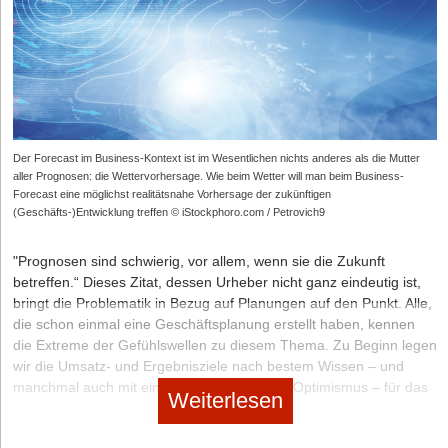
und höher).
schnell belasten. Ohne klar strukturierte Prozesse fehlt
Gründerinnen und Gründern oft die Übersicht, welche Mittel
Besonders praktisch ist das beispielsweise für:
tatsächlich verfügbar sind und welche Verpflichtungen bald fällig
Märkte, Pop-up-Stores
werden.
Workshops und Live-Events
Typische Stolperfallen zeigen sich vor allem in den Bereichen
Verkäufe im kleinen Rahmen, bei denen Flexibilität
Reisekosten, Büromaterial, Software-Abonnements und
Marketingausgaben
zählt
. Werden diese Ausgaben nicht zentral
Der Forecast im Business-Kontext ist im Wesentlichen nichts anderes als die Mutter
erfasst oder kontrolliert, entstehen schnell
Fehler in der
aller Prognosen: die Wettervorhersage. Wie beim Wetter will man beim Business-
Abrechnung, doppelte Zahlungen oder verspätete
Forecast eine möglichst realitätsnahe Vorhersage der zukünftigen
Buchungen
(Geschäfts-)Entwicklung treffen © iStockphoro.com / Petrovich9
, die Liquiditätsengpässe verschärfen.
Die Lösung liegt in
strukturierten Workflows
, die Ausgaben
"Prognosen sind schwierig, vor allem, wenn sie die Zukunft
transparent machen, Freigaben vereinfachen und Abrechnungen
Mathias Klozenbücher, Managing Director bei FCF © FCF
betreffen.“ Dieses Zitat, dessen Urheber nicht ganz eindeutig ist,
automatisieren. So behalten Gründerinnen und Gründer jederzeit
bringt die Problematik in Bezug auf Planungen auf den Punkt. Alle,
den Überblick über
Cashflow, Zahlungsziele und
die schon einmal eine Geschäftsplanung erstellt haben, kennen
Kostenstellen
– und können Entscheidungen auf fundierter
die Extreme der Gefühlswellen zu diesem Thema. Zu Beginn legen
Basis treffen.
wir die Umsatz- und Ergebnisziele nach bestem Wissen – und
manchmal auch mit einer gesunden Portion Optimismus – für das
Smarte Kreditkarten als zentraler Hebel
Weiterlesen
nächste Jahr fest. Wir erwarten ein geregeltes Kundenwachstum,
Eine zentrale Lösung für die typischen Liquiditätsprobleme junger
Neuaufträge bei bestehenden Kunden, ein paar
Start-ups sind
smarte Firmenkreditkarten
. Sie bieten nicht nur