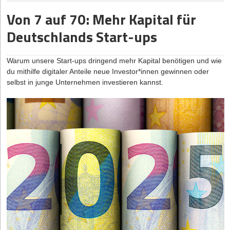
Kleine Betriebe, wie Cafés, Friseursalons oder Marktstände,
Finanzierungsinstrumente zu identifizieren und die Liquidität
Geschäftsjahr bekommen und weiß schon ganz gut, wo die
Von 7 auf 70: Mehr Kapital für
arbeiten noch oft mit Bargeld. Was auf den ersten Blick einfach
langfristig zu sichern. Die Kombination aus smarten Kreditkarten
Reise hingehen wird.
erscheint, wird schnell zur steuerlichen Problemzone. Die
Deutschlands Start-ups
und gezielter Nutzung von
Förderressourcen
verschaffte dem
Forecast 2:
Nach dem dritten Quartal mit Blick über das
ordnungsgemäße Kassenführung ist Pflicht. Das heißt, jeder
Start-up
mehr Handlungsspielraum
und reduzierte finanzielle
Geschäftsjahr hinaus ist ein guter Zeitpunkt für den zweiten
Umsatz muss einzeln, nachvollziehbar und unveränderbar
Risiken erheblich.
Forecast: Zu diesem Zeitpunkt kann man sehr gut einschätzen,
aufgezeichnet werden. Fehlt die technische Ausstattung, muss
Warum unsere Start-ups dringend mehr Kapital benötigen und wie
wie sich das Geschäft entwickeln wird. Außerdem kann man
das Kassenbuch "von Hand" geführt werden. Vom Finanzamt
du mithilfe digitaler Anteile neue Investor*innen gewinnen oder
Tipps für die optimale Nutzung von Firmenkreditkarten
auch schon ins Folgejahr „hineinschauen“ und so bspw. die
wird dies allerdings besonders kritisch beäugt.
selbst in junge Unternehmen investieren kannst.
Damit Start-ups die Vorteile smarter Kreditkarten voll
ersten sechs Monate des Folgejahres pro­gnostizieren – mehr
Noch gravierender sind Fehler im Umgang mit Aushilfen:
ausschöpfen, sollten einige
dazu im nächsten Abschnitt.
Praxisregeln
beachtet werden:
Barzahlungen ohne Vertrag, fehlende Anmeldung bei der Minijob-
Individuelle Limits vergeben:
Legen Sie für jeden
Zentrale oder keine Erfassung der Personalien sind keine
Konzerne und große mittelständische Unternehmen gehen beim
Mitarbeiter und jede Miterabeiterin ein
passendes
Kavaliersdelikte. Im Fall einer Prüfung droht nicht nur die
Forecast sogar noch einen Schritt weiter. Breit aufgestellte
Ausgabelimit
fest. Das verhindert Überziehungen und sorgt
Nachzahlung von Lohnnebenkosten, sondern auch ein Bußgeld
Controlling-Abteilungen führen einen rollierenden Forecast durch.
für Budgetkontrolle.
wegen Schwarzarbeit. Ein Beispiel aus der Praxis: Ein
Das bedeutet, monatlich oder quartalsweise zwölf bis fünfzehn
Imbissbetreiber bezahlte seine Aushilfe in bar ohne vertraglichen
Automatisierte Buchhaltung nutzen:
Moderne
Monate in die Zukunft zu prognostizieren. Dieser Prozess soll hier
Rahmen. Die Folge sind Nachforderungen von Sozialabgaben,
Kartenlösungen bieten Schnittstellen zu Buchhaltungs-Tools.
allerdings nur der Vollständigkeit dienen, weil er für KMU und Start-
ein Bußgeld sowie der Verdacht auf Scheinselbständigkeit. Der
So lassen sich
Ausgaben automatisch kategorisieren
und
ups zu aufwendig ist. So viel zur Theorie. Wie kann nun ein
finanzielle Schaden lag bei über 3.000 Euro.
Reports generieren.
pragmatischer, regelmäßiger Forecast-Prozess zum Leben
erweckt werden?
Regelmäßige Kontrolle der Ausgaben:
Auch mit digitalen
2. Buchhaltungsfehler: Auslandsbestellungen: unscheinbar,
Tools sollten die
Transaktionen wöchentlich geprüft
aber teuer
How to Forecast?
werden. Das hilft, Fehler oder unübliche Zahlungen frühzeitig