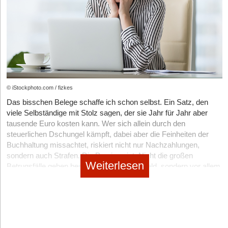
Praxisbeispiel: Integration von Kreditkarten-Workflows im
für den Forecast Informationen aus dem laufenden Geschäftsjahr
Start-up-Alltag
herangezogen. Ziel dabei ist, frühzeitig Informationen über die
Um die Vorteile smarter Kreditkarten zu veranschaulichen,
erwartete – nicht die erhoffte – Geschäftsentwicklung zu
betrachten wir ein Start-up, das in der
Technologiebranche
tätig
generieren, um proaktiv Maßnahmen zur Ergebnisverbesserung
ist. In den ersten Monaten kämpfte das Unternehmen mit
ergreifen zu können. Der Forecast ersetzt somit den Plan nicht,
unübersichtlichen Ausgaben: Reisekostenabrechnungen
sondern ist eine Ergänzung dazu. Ein häufiger Fehler von
verzögerten sich, Marketingausgaben liefen aus dem Ruder und
Unternehmen ist es, den Plan mit dem Forecast zu überschreiben.
Mitarbeiterinnen und Mitarbeiter nutzten private Karten, was die
Durch die Auswertung von Ist, Plan und Forecast kann man jedoch
© iStockphoto.com / fizkes
Buchhaltung erheblich belastete.
sehr viel in Sachen Verbesserung der Planung lernen. Zusätzlich
kann man so zum Jahresende bewerten, wie gut die Erreichung
Das bisschen Belege schaffe ich schon selbst. Ein Satz, den
Durch die Einführung eines
strukturierten Kreditkarten-
der ursprünglichen Ziele war (auch wenn das manchmal
viele Selbständige mit Stolz sagen, der sie Jahr für Jahr aber
Workflows
konnte das Start-up alle Zahlungen zentral bündeln.
schmerzlich ist).
tausende Euro kosten kann. Wer sich allein durch den
Mitarbeiterinnen und Mitarbeiter erhielten individuelle Karten mit
steuerlichen Dschungel kämpft, dabei aber die Feinheiten der
festgelegten Limits, wodurch Ausgaben in Echtzeit erfasst und
Eine sehr häufig gestellte Frage ist die nach dem „richtigen
Buchhaltung missachtet, riskiert nicht nur Nachzahlungen,
kategorisiert wurden.
Genehmigungsprozesse wurden
Zeitpunkt“ für den Forecast. Die für viele ernüchternde Antwort
sondern auch Strafen. Die Praxis zeigt: Nicht die großen
digitalisiert
, und die Buchhaltung konnte direkt auf konsolidierte
lautet: Es gibt keinen richtigen Zeitpunkt für den Fore­cast. Jeder
Weiterlesen
Betrugsfälle gehen besonders häufig ins Geld, sondern vor allem
Reports zugreifen. Dies führte zu einer deutlich besseren
Zeitpunkt ist besser, als gar keinen Forecast zu machen. Es sollten
die kleinen, alltäglichen Fehler.
Übersicht über den Cashflow
und erleichterte die
jedoch zumindest zwei Forecasts pro Jahr im Sinne folgender
Finanzplanung für die kommenden Quartale.
Logik erstellt werden:
Daher gut zu wissen: Die sieben häufigsten Buchhaltungsfehler
von Selbständigen und was sie kosten können.
Darüber hinaus nutzte das Unternehmen Informationen und
Forecast 1:
Den ersten Forecast führt man am besten nach
Fördermöglichkeiten des
Bundesministeriums für Wirtschaft und
dem ersten Quartal mit Blick auf das Geschäftsjahresende
1. Buchhaltungsfehler: Wenn Bargeld zur Falle wird
Klimaschutz – Finanzierung von Start-ups
, um passende
durch: Zu diesem Zeitpunkt hat man einen ersten Eindruck vom