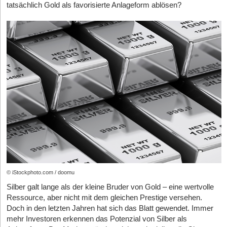
jene Kosten, die direkt mit der Erzielung des Umsatzes
Euro und verbuchte sie als einzelne GWG. Bei der Prüfung
tatsächlich Gold als favorisierte Anlageform ablösen?
ermöglichen, dein Fundraising flexibel zu gestalten.
einhergehen, vorzusehen. Diese beinhalten je nach
Viele Ausgaben, die im betrieblichen Alltag anfallen, lassen sich
wurden sie als Gesamteinheit gewertet, damit lag der Wert über
Geschäftsmodell Material (Roh-, Hilfs- und Betriebsstoffe), Waren
Private Fundraise:
Mit dieser Option kannst du gezielt bis
steuerlich geltend machen. Hierzu zählen nicht nur größere
der Grenze. Die Sofortabschreibung wurde gestrichen, eine
und externe Dienstleistungen (z.B.: Subunternehmer), die direkt an
zu 149 Investor*innen ansprechen, ohne der Prospektpflicht
Investitionen, sondern auch kleinere Betriebskosten wie
lineare Abschreibung über 5 Jahre angeordnet. Daraus folgte im
der Umsatzerzielung teilnehmen. Zusätzlich sollten auch etwaige
der BaFin zu unterliegen. Das spart nicht nur Zeit, sondern
Büromaterial, Software oder Telekommunikationskosten.
Jahr der Anschaffung ein steuerlicher Verlust von über 600 Euro.
Provisionen, die an Vertriebspartner zu verrichten sind sowie
auch Kosten. Gerade in frühen Phasen wie Pre-Seed oder
„Oftmals werden nur die größeren Ausgaben beachtet. Dabei
Verpackungs- und Frachtkosten für Produkte berücksichtigt
Series A kannst du so unkompliziert Business Angels,
können kleinere Posten ebenfalls erhebliche Steuerersparnisse
6. Buchhaltungsfehler: Gutscheine und Sonderregeln richtig
werden. Zur Vereinfachung des Forecasts für die variablen Kosten
Familie und Freund*innen aus deinem Netzwerk in dein
bringen“, so Juhn. Je detaillierter die Dokumentation dieser
handhaben
kann man sich entweder auf repräsentative Ist-Werte aus der
Start-up investieren lassen. Wie viel Kapital du insgesamt
Ausgaben erfolgt, desto besser können die steuerlichen Vorteile
Gutscheine sind im Berufsalltag beliebt – als Kundengeschenke,
Vergangenheit beziehen oder – für Controlling-Connaisseurs –
aufnimmst, spielt dabei keine Rolle. Im Fall des Private
genutzt werden.
Mitarbeiteranreize oder als Teil von Werbeaktionen. Doch
auch die Deckungsbeitrags- bzw. Stückkostenkalkulation
Fundraise können sich natürlich auch Investor*innen über
steuerlich sind sie kompliziert. Unterschieden wird zwischen
heranziehen. Auch hier gilt es, nicht jede sprichwörtliche Schraube
den Invest-Now-Button melden und dir eine Mitteilung
# 2. Investitionsabzugsbetrag als Vorteil für zukünftige
Einzweck- und Mehrzweckgutscheinen. Beim Einzweck-
zu kalkulieren, sondern für den Beginn mit realistischen
senden, über welche Höhe sie gerne investieren würden.
Investitionen
Gutschein entsteht die Umsatzsteuerpflicht beim Verkauf des
Prozentwerten zu arbeiten (beispielsweise betragen die variablen
Diese Anfrage siehst du auf der Plattform und du kannst
Für Unternehmen, die in den kommenden Jahren größere
Gutscheins, beim Mehrzweck-Gutschein erst bei der Einlösung.
Kosten im Durchschnitt 35 Prozent des Umsatzes).
entscheiden, ob du ihnen ein Angebot sendest oder nicht.
Anschaffungen planen, stellt der Investitionsabzugsbetrag (IAB)
Wer das verwechselt, gerät in Erklärungsnot.
Public Fundraise:
Dieses Upgrade zum Private Fundraise
Sonstige Kosten:
Zu diesen zählen, je nach Geschäftsmodell in
eine interessante Möglichkeit dar, die Abgabenlast im laufenden
Ein Coach verschenkte einen 100-Euro-Gutschein für eine lokale
© iStockphoto.com / doomu
benötigst du, wenn du mehr als 149 Investor*innen gewinnen
unterschiedlicher Größenordnung, Personalkosten, Büro und
Jahr zu senken. Dieser Abzug ermöglicht es, bis zu 50 Prozent
Wellnesspraxis an eine Kundin. Verbucht wurde er als
willst. In diesem Fall kannst du deine Investmentbedingungen
Miete inkl. Instandhaltung, Software und IT, Beratung, Buchführung
Silber galt lange als der kleine Bruder von Gold – eine wertvolle
der geplanten Investitionskosten bereits im Vorfeld von der
Werbeausgabe ohne Umsatzsteuer. Tatsächlich handelte es sich
auch öffentlich bewerben und erhältst Zugang zu einer
und Werbung. Die sonstigen Kosten sind meist vermeintlich
Ressource, aber nicht mit dem gleichen Prestige versehen.
Steuer abzusetzen. Ein Beispiel? „Steht der Kauf eines neuen
um einen Einzweck-Gutschein, der umsatzsteuerpflichtig ist.
breiten Masse an Investor*innen, die bereits ab 50 Euro
einfacher zu prognostizieren. Viele dieser Positionen können
Doch in den letzten Jahren hat sich das Blatt gewendet. Immer
Fahrzeugs im Wert von 30.000 Euro an, können durch den IAB
Folge: Nachzahlung inklusive Zinsen. Noch sensibler ist das
investieren können. Dies ermöglicht dir, eine engagierte
anhand der Vergangenheitswerte fortgeschrieben werden. Eine
mehr Investoren erkennen das Potenzial von Silber als
bereits 15.000 Euro als Betriebsausgabe angesetzt werden,
Thema bei Mitarbeitenden: Überschreitungen der 50-Euro-