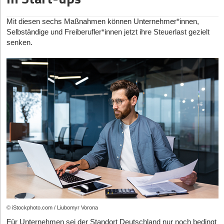
Betriebsmittel, aber steuerlich heikel. Ob ein Auto dem
interne Abläufe effizient zu gestalten. Sie ermöglichen
Anderenfalls liefert sie eine fundierte Grund­lage, mit der
Prozent davon in Start-ups fließen würden, wäre die
Betriebsvermögen zugeordnet werden darf, hängt von der
kontrollierte Ausgaben, transparente Prozesse und
regelmäßige Umsätze und Kosten einfach fortgeschrieben werden
Innovationskraft kaum aufzuhalten – und zusätzlich würden
Mit diesen sechs Maßnahmen können Unternehmer*innen,
Nutzung ab. Wer ein Fahrzeug sowohl privat als auch
automatisierte Reports
, wodurch Gründerinnen und Gründer
können. Das nimmt schon einiges an Glaskugellesen aus der
langfristig auch Arbeitsplätze geschaffen werden. Die
Selbständige und Freiberufler*innen jetzt ihre Steuerlast gezielt
geschäftlich nutzt, muss dies mit einem Fahrtenbuch oder durch
jederzeit den Überblick über den Cashflow behalten.
Übung heraus. Sofern auch brauchbare Vorjahreswerte zur
Herausforderung: existierende Strukturen machen es quasi
senken.
Anwendung der 1-%-Regelung belegen. Ohne Dokumentation
Verfügung stehen, können diese ebenfalls für den Forecast
Die Kombination aus digitalisierten Kreditkartenprozessen und
unmöglich, dass das Geld privater Kleinanleger*innen in Start-
wird geschätzt – meist zum Nachteil des Unternehmers.
genutzt werden, um etwaige saisonale Effekte bei Umsätzen und
gezielter Nutzung von Förder- und Finanzierungsinformationen
ups fließen kann.
Kosten abstimmen zu können. Budget- oder Plandaten für das
Noch komplexer wird es bei Immobilien. Ein Arbeitszimmer im
verschafft Start-ups
strategische Flexibilität
. So können
Gesamtjahr sollten zusätzlich als Anhaltspunkt und Reality Check
eigenen Haus lässt sich nur absetzen, wenn es ausschließlich
Ressourcen gezielt für Wachstum, Innovation und Marktchancen
Ein Beispiel aus der Praxis
verwendet werden.
betrieblich genutzt wird und kein anderer Arbeitsplatz zur
eingesetzt werden, ohne dass die Liquidität unnötig belastet wird.
Nimm das fiktive Start-up GreenPack, das recycelbare
Verfügung steht. Bei einem späteren Verkauf der Immobilie kann
Mit dem fortschreitenden Ausbau digitaler Finanzlösungen wird
Verpackungen für den Onlinehandel entwickelt. Das
Der Forecast ist an den wesentlichen Treibern des Geschäfts
dieser Raum zudem steuerpflichtig werden. Eine Heilpraktikerin,
es für Start-ups künftig noch einfacher,
Zahlungen zu
Gründer*innen-Team tüftelt an mehrfach verwendbaren
ausgerichtet
die ihr Arbeitszimmer in der Steuererklärung geltend gemacht
optimieren, Risiken zu minimieren und operative
Versandboxen, um Abfall zu reduzieren und wertvolle
hatte, musste beim Verkauf ihres Hauses einen anteiligen
Die Erstellung des Forecasts soll keinesfalls zur
Entscheidungen auf fundierter Basis zu treffen
. Wer diese
Ressourcen zu schonen. Nach erfolgreichem Markttest wollen
Verkaufsgewinn versteuern – über 7.000 Euro
organisationslähmenden Mammutaufgabe verkommen. Hier
Tools frühzeitig integriert, legt den Grundstein für nachhaltigen
sie nun ihre Produktion skalieren, ihre Marketingaktivitäten
Steuernachzahlung.
schafft mehr Detail nur selten Mehrwert. Die Kunst beim Forecast
Erfolg und finanzielles Wachstum.
ausbauen und neue Mitarbeiter*innen für Vertrieb und
ist es vielmehr, die wesentlichen Business-Treiber herauszufinden
Kommunikation einstellen.
4. Buchhaltungsfehler: Dienstreisen: Absetzbar nur mit
und sich auf diese zu fokussieren. Im Detail natürlich je nach
Für all diese Schritte benötigt GreenPack frisches Kapital. Doch
Belegen
Geschäftsmodell unterschiedlich, lassen sie sich jedoch
klassische Finanzierungsrunden dauern lange, erzeugen hohe
verallgemeinernd in vier Cluster einteilen:
Geschäftsreisen gehören für viele Selbständige wieder zum
Nebenkosten für Anwalt und Notar und binden viel Energie, die
© iStockphoto.com / Liubomyr Vorona
Alltag. Doch was steuerlich als Dienstreise anerkannt wird, ist
Umsatz:
Für den Umsatz-Forecast stehen das Bestandsgeschäft
eigentlich ins operative Geschäft fließen sollte. Was wäre, wenn
streng geregelt. Notwendig sind genaue Angaben zum
Für Unternehmen sei der Standort Deutschland nur noch bedingt