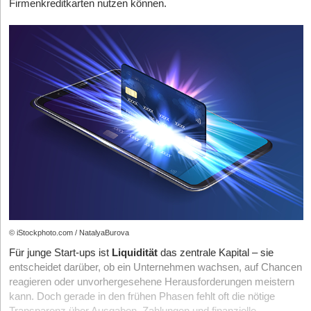
Anlagevermittlungslizenz betrieben. Teilnehmen können alle
Firmenkreditkarten nutzen können.
Während in klassischen Tech-Modellen Skalierung oft über
junge Unternehmen, die schnell wachsen und ihre Liquidität
verifizierten Nutzer*innen, die das Onboarding erfolgreich
Vertrieb und Marketing läuft, ist der Hebel in den Life Sciences
sichern möchten. Besonders sinnvoll ist es, wenn interne
abgeschlossen haben. Identitätsprüfung und Angaben zur
häufig ein anderer. Strategische Partnerschaften können der
Ressourcen knapp sind und administrative Aufgaben ausgelagert
Investmenterfahrung sind dabei Teil des Compliance-Prozesses.
Schlüssel sein, um schneller Richtung Markt zu kommen und
werden sollen.
Bei jedem Handel fällt eine Transaktionsgebühr von zwei Prozent
früh einen Exitpfad zu skizzieren. Das kann über
des Transaktionsvolumens an, die stets von dem/der
Beeinträchtigt Factoring die Beziehung zu meinen Kunden?
Pharmakooperationen, Diagnostikpartner,
Verkäufer*in der virtuellen Anteile getragen wird.
Nein, in der Praxis ist Factoring längst etabliert und wird von
Forschungseinrichtungen oder Industriepartner geschehen.
vielen Geschäftspartnern als professionell wahrgenommen.
„Der Sekundärmarkt sendet ein klares Signal an die deutsche
Kunden zahlen lediglich an eine andere Bankverbindung,
Start-up- und Investoren-Szene: Nach dem Fundraising ist jetzt
Für Investoren ist dabei entscheidend, dass Partnerschaften
während die Geschäftsbeziehung unverändert bestehen bleibt.
auch der Handel mit Start-up-Beteiligungen endlich jederzeit und
nicht nur als Option erwähnt werden, sondern als strategischer
komplett digital möglich“, sagt
Tokenize.it-CEO Christoph
Bestandteil des Geschäftsmodells. Wer zeigen kann, dass der
Wie schnell erhalte ich beim Factoring mein Geld?
Jentzsch
. „Ausgehend hiervon werden wir 2026 sukzessive
Zugang zu Infrastruktur, klinischen Studien,
In der Regel erfolgt die Auszahlung innerhalb von 24 bis 48
Von der Anfrage zur Bezahlung in wenigen Sekunden: mit PayPal-Zahlungslinks kein
neue Features für Investoren launchen, die alle darauf abzielen,
Stunden nach Einreichung der Rechnung. Dadurch steht die
Produktionskapazitäten oder Vertriebskanälen realistisch
Problem. © PayPal
dass Start-up-Investments wieder klar und einfach werden.“
Liquidität deutlich schneller zur Verfügung als bei klassischen
gesichert ist, reduziert das Risiko (oft auch die Kosten) und
Kaufen-Buttons: Ihre Seite wird zur Verkaufsfläche
Zahlungszielen.
erhöht die Attraktivität der Series A-Runde.
Wer bereits eine Website oder ein Link-in-Bio-Tool nutzt,
© iStockphoto.com / NatalyaBurova
Ist Full Service Factoring eine Alternative zum Bankkredit?
Gleichzeitig sollten Start-ups vermeiden, sich zu früh abhängig
kann PayPals Warenkorb- oder
Kaufen-Buttons
mit
Ja, Factoring ist eine flexible Alternative zu klassischen Krediten,
Für junge Start-ups ist
Liquidität
das zentrale Kapital – sie
zu machen. Gute Deals entstehen, wenn die eigene Position
wenigen Zeilen Code integrieren.
Damit verwandeln Sie
da keine zusätzlichen Schulden aufgenommen werden.
entscheidet darüber, ob ein Unternehmen wachsen, auf Chancen
stark genug ist, um Partnerschaften auf Augenhöhe zu
eine einfache Landingpage in eine funktionale
Stattdessen wird vorhandenes Kapital aus offenen Forderungen
reagieren oder unvorhergesehene Herausforderungen meistern
verhandeln.
Verkaufsfläche. Sie erstellen den Button in Ihrem PayPal-
genutzt, wodurch die Bilanz entlastet und die Liquidität verbessert
kann. Doch gerade in den frühen Phasen fehlt oft die nötige
Konto und erhalten automatisch den passenden HTML-
wird.