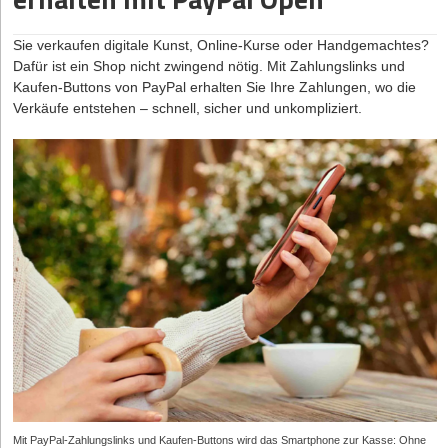
Viele Life Sciences-Start-ups starten mit einem starken
ist es entscheidend, Einnahmen und Ausgaben möglichst genau
Pitch
technologischen Fundament. Die wissenschaftliche Tiefe ist oft
06.08.2026
|
News & Investments
kalkulieren zu können. Unsichere Zahlungseingänge erschweren
Sie verkaufen digitale Kunst, Online-Kurse oder Handgemachtes?
beeindruckend, ebenso wie die Expertise im Team. Für
KPI
Was gemessen wird
Zielwert /
jedoch jede Form der
Finanzplanung
.
Vom Hype zur harten Realität: United Robotics
Dafür ist ein Shop nicht zwingend nötig. Mit Zahlungslinks und
Investoren ist das jedoch nur der Ausgangspunkt. Series A-
Benchmark
Durch Factoring wird diese Unsicherheit deutlich reduziert.
Kaufen-Buttons von PayPal erhalten Sie Ihre Zahlungen, wo die
Group eröffnet Real-Labor im Ruhrgebiet
Investoren erwarten einen realistischen Anwendungskontext und
(2026)
Offene Rechnungen werden kurzfristig ausgezahlt, sodass
Verkäufe entstehen – schnell, sicher und unkompliziert.
ein skalierbares Businessmodell mit klarer Exitstrategie. Damit
Burn Multiple
Net Burn ÷ Net New ARR
< 1,5 (Exzellent: <
Unternehmen frühzeitig über die entsprechenden Mittel verfügen.
06.08.2026
|
Gründerstorys
verändern sich die entscheidenden Fragen im Unternehmen und
1,0)
Das erleichtert nicht nur die tägliche Steuerung des Geschäfts,
auch die Teamanforderungen. Wie stabil ist die Datenlage? Wie
Reflip: Die europäische Social-Media-Hoffnung
sondern schafft auch die Basis für langfristige Entscheidungen.
CAC Payback
Zeit bis zur CAC-
< 12 Monate
groß ist der adressierbare Markt? Wie robust ist das Verfahren
Period
Amortisation
Investitionen in Personal, Marketing oder Produktentwicklung
06.08.2026
außerhalb idealer Laborbedingungen? Ist die Patentlage
|
News & Investments
lassen sich besser planen und schneller umsetzen. Wachstum
verteidigbar? Wie ist das Wettbewerbsumfeld strukturiert – und
Net Revenue
Umsatzentwicklung der
> 100 %
Berliner FinTech Moss knackt die Milliardenmarke:
wird dadurch nicht dem Zufall überlassen, sondern aktiv
Retention
Bestandskunden
welche Schritte (inkl. Regulatorik und Kapitalbedarf) sind nötig,
Ein genauer Blick auf das neue Unicorn
gesteuert.
um ein marktfähiges Produkt zu schaffen? Je klarer ein Start-up
Gross Margin
Umsatz minus direkte
> 75 % (bei
diesen Übergang strukturieren und belegen kann, desto eher
Produktkosten (COGS)
SaaS/Software)
Schutz vor Zahlungsausfällen
entsteht Vertrauen beim Investor: Denn die Series A ist oft der
Runway
Überlebenszeitraum ohne
18 – 24+ Monate
Zeitpunkt, an dem Investoren das hohe Risiko eines Life
Ein weiteres Risiko, das gerade junge Unternehmen betrifft, sind
neues Geld
Forderungsausfälle. Wenn ein Kunde nicht zahlt oder insolvent
Sciences-Start-ups anhand seines
Fazit
wird, kann dies erhebliche Auswirkungen auf die finanzielle
Kommerzialisierungspotenzials genauer beurteilen. Detaillierte
Stabilität haben. Besonders kritisch ist dies, wenn einzelne
Informationen zu Entwicklungszeit, Kapitalbedarf, Regulatorik
Ein starkes Produkt und ein gutes Team sind nach wie vor die
Forderungen einen großen Anteil am Umsatz ausmachen. Schon
sowie Marktzugang, Exitoptionen und die richtige Equity Story
Basis. Doch die Sprache, die 2026 am Verhandlungstisch
ein einzelner Zahlungsausfall kann dazu führen, dass geplante
werden zu entscheidenden Faktoren für ein Series A-Start-up.
Mit PayPal-Zahlungslinks und Kaufen-Buttons wird das Smartphone zur Kasse: Ohne
gesprochen wird, ist die der Zahlen. Wer seine KPIs rund um