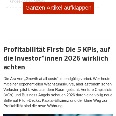
ungeeigneten Mitteln
Ganzen Artikel aufklappen
Verantwortlichkeiten und Routinen sind nicht definiert
Private und geschäftliche Ausgaben konsequent trennen
Ein häufiger Anfängerfehler ist die
fehlende Trennung zwischen
privaten und geschäftlichen Ausgaben
. Was zunächst praktisch
erscheint, führt im Alltag schnell zu unübersichtlichen Buchungen
und steuerlichen Problemen.
Profitabilität First: Die 5 KPIs, auf
Wer private Einkäufe über das Firmenkonto abwickelt oder
die Investor*innen 2026 wirklich
geschäftliche Ausgaben vom Privatkonto bezahlt, erschwert die
korrekte Verbuchung und läuft Gefahr, dass Betriebsausgaben
achten
bei einer Prüfung aberkannt und nachträglich besteuert werden.
Ein typischer Fall ist etwa ein privat gekaufter Laptop, der
nachträglich als Betriebsausgabe angesetzt wird – ohne
Die Ära von „Growth at all costs“ ist endgültig vorbei. Wer heute
nachvollziehbare Dokumentation lässt sich dieser Aufwand
mit einer exponentiellen Wachstumskurve, aber astronomischen
steuerlich nicht geltend machen.
Verlusten pitcht, wird aus dem Raum gelacht. Venture Capitalists
(VCs) und Business Angels schauen 2026 durch eine völlig neue
Belege lückenlos und revisionssicher aufbewahren
Brille auf Pitch-Decks: Kapital-Effizienz und der klare Weg zur
Profitabilität sind die neue Währung.
Jede Buchung braucht einen nachvollziehbaren Beleg – das ist
Grundlage für jede steuerliche Anerkennung. In der Praxis fehlen