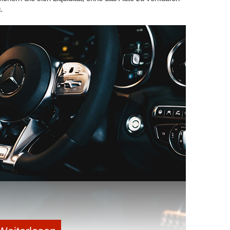
, an denen die non-fungible Tokens als Kreditsicherheit
.
ten NFTs auf der Ethereum-Blockchain. Das bedeutet,
evorzugtes Zahlungsmittel dafür gilt. Oft ist also das
eine Voraussetzung für den NFT-Handel. Du musst also
 wiederum über einen Onlinebroker, der diese im
ltig und es gibt quasi keine Grenzen dafür. Mittlerweile
und auch Gegenstände als non-fungible Tokens
andelt werden. So kommen sie beispielsweise schon
um damit virtuelle Währungen, Avatare, Waffen und Skins
ch für Videos, Musik, legendäre Momente aus dem
rtvolle Sammelkarten kommen die Tokens zum Einsatz.
auch reale Güter gehandelt werden können: ja, das ist
r wie Autos, Designerschuhe, Immobilien und so weiter