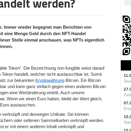
andelt werden?
ede. Immer wieder begegnet man Berichten von
eit eine Menge Geld durch den NFT-Handel
ieser Stelle einmal anschauen, was NFTs eigentlich
önnen.
ble Token“. Die Bezeichnung non-fungible weist darauf
n Token handelt, welcher nicht austauschbar ist. Somit
11.
atz zur bekannten
Kryptowährung
Bitcoin. Ein Bitcoin
Skal
schbar und kann ganz einfach gegen einen anderen Bitcoin
27.
en eine Wertänderung eintritt. Auch unsere
Zeb
. Wenn wir einen Euro haben, bleibt der Wert gleich,
07.
 Euro austauschen.
Ene
en verknüpft und deswegen Unikate. Sie können
15.
üchern oder seltenen Sammelkarten verknüpft werden.
Star
st er mit einem anderen Inhalt verknüpft und
15.