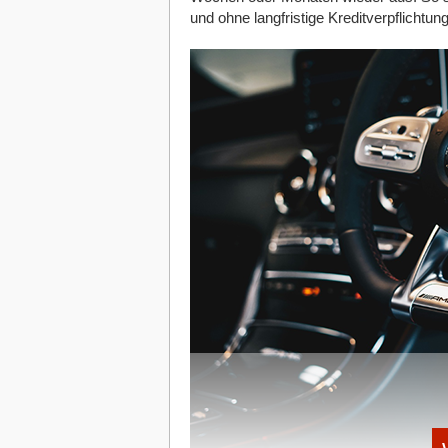
bereits Kryptobörsen mit NFT-Marktplatz
und ohne langfristige Kreditverpflichtung
geboten werden.
Wie bereits erwähnt basieren die meis
dass auch die Kryptowährung Ether als b
Vorhandensein eines Ethereum-Wallet 
vorher Ether erwerben. Dies machst du
Angebot hat.
Einsatzbereiche von NFTs
Die Einsatzbereiche von NFTs sind vielfä
werden schon viele Ereignisse, Items 
gehandelt.
Auch virtuelle Dinge können damit geh
vielfach in Videospielen zum Einsatz, 
damit zu kaufen oder zu verkaufen. Au
Sport oder anderen Bereichen oder we
Falls du dich jetzt fragst, ob mit NFTs 
möglich. Es werden auch gefragte Güte
tokenisiert.