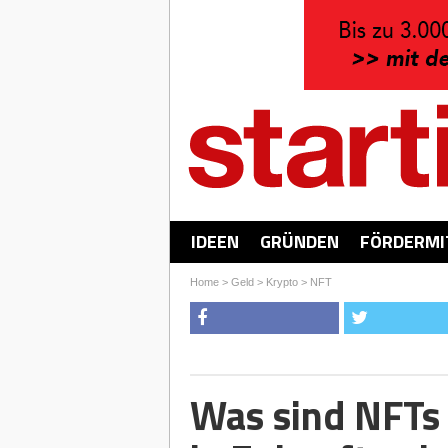
IDEEN
GRÜNDEN
FÖRDERMI
Home
>
Geld
>
Krypto
>
NFT
Was sind NFTs 