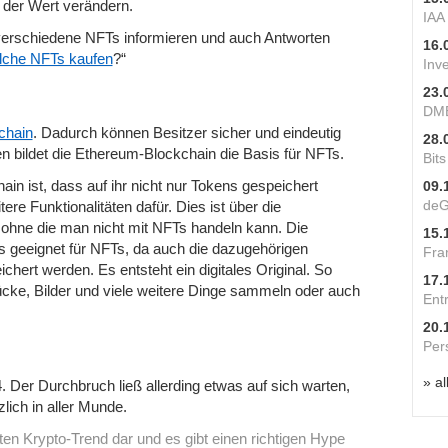
der Wert verändern.
IAA
 verschiedene NFTs informieren und auch Antworten
16.
lche NFTs kaufen
?“
Inv
23.
DME
chain
. Dadurch können Besitzer sicher und eindeutig
28.
len bildet die Ethereum-Blockchain die Basis für NFTs.
Bit
n ist, dass auf ihr nicht nur Tokens gespeichert
09.
deG
e Funktionalitäten dafür. Dies ist über die
ohne die man nicht mit NFTs handeln kann. Die
15.
s geeignet für NFTs, da auch die dazugehörigen
Fra
ichert werden. Es entsteht ein digitales Original. So
17.
ke, Bilder und viele weitere Dinge sammeln oder auch
Ent
20.
Per
» al
4. Der Durchbruch ließ allerding etwas auf sich warten,
zlich in aller Munde.
ten Krypto-Trend dar und es gibt einen richtigen Hype