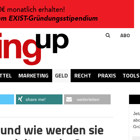
ABO
TTEL
MARKETING
GELD
RECHT
PRAXIS
TOOLS
share me!
weiterleiten
Jet
abo
und wie werden sie
Grü