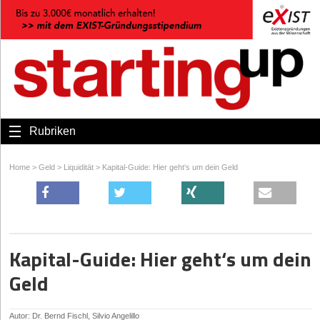
Rubriken
Home
>
Geld
>
Liquidität
>
Kapital-Guide: Hier geht‘s um dein Geld
Kapital-Guide: Hier geht‘s um dein
Geld
Autor: Dr. Bernd Fischl, Silvio Angelillo