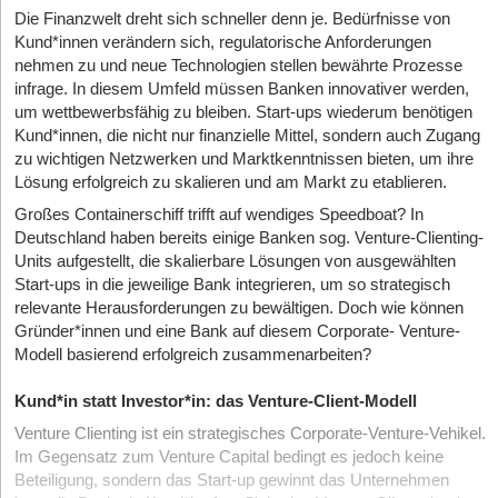
Die Finanzwelt dreht sich schneller denn je. Bedürfnisse von
Kund*innen verändern sich, regulatorische Anforderungen
nehmen zu und neue Technologien stellen bewährte Prozesse
infrage. In diesem Umfeld müssen Banken innovativer werden,
um wettbewerbsfähig zu bleiben. Start-ups wiederum benötigen
Kund*innen, die nicht nur finanzielle Mittel, sondern auch Zugang
zu wichtigen Netzwerken und Marktkenntnissen bieten, um ihre
Lösung erfolgreich zu skalieren und am Markt zu etablieren.
Großes Containerschiff trifft auf wendiges Speedboat? In
Deutschland haben bereits einige Banken sog. Venture-Clienting-
Units aufgestellt, die skalierbare Lösungen von ausgewählten
Start-ups in die jeweilige Bank integrieren, um so strategisch
relevante Herausforderungen zu bewältigen. Doch wie können
Gründer*innen und eine Bank auf diesem Corporate- Venture-
Modell basierend erfolgreich zusammenarbeiten?
Kund*in statt Investor*in: das Venture-Client-Modell
Venture Clienting ist ein strategisches Corporate-Venture-Vehikel.
Im Gegensatz zum Venture Capital bedingt es jedoch keine
Beteiligung, sondern das Start-up gewinnt das Unternehmen