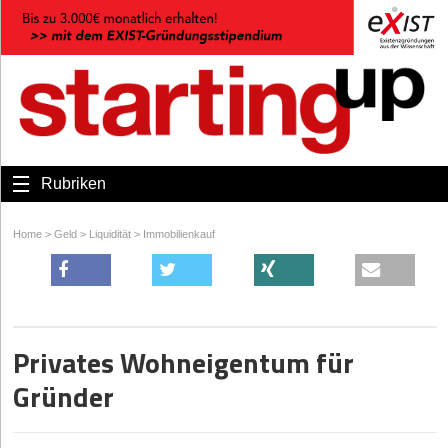
Rubriken
Home
>
Geld
>
Liquidität
>
Immobilienkauf
Privates Wohneigentum für
Gründer