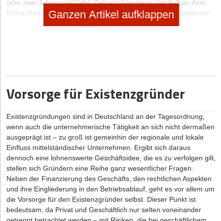
oder zwei Jahren viel Geld, Zeit und Energie in den Aufbau ihrer
Ganzen Artikel aufklappen
Firma. Kein Leben im Luxus oder in Saus und Braus. Stattdessen
verwendet der Gründer jeden Euro Einnahme, um die Kosten zu
bezahlen, für Sozialversicherungsbeiträge und den
Lebensunterhalt. Was dann noch übrigbleibt, steckt er in das
Wachstum seines Unternehmens. Im Idealfall nach zwei Jahren ist
der Umsatz schon beträchtlich, der Gewinn ist nicht minder
erfreulich. Der erste Urlaub nach einigen harten Jahren sollte, ja
muss sein.
Vorsorge für Existenzgründer
Sinnvoll wäre es aber auch, zumindest einen Teil der Gewinne
nicht für den Konsum, sondern die Investition in Wohneigentum zu
Existenzgründungen sind in Deutschland an der Tagesordnung,
verwenden. „Insbesondere für Gründer eine sinnvolle Strategie“,
wenn auch die unternehmerische Tätigkeit an sich nicht dermaßen
weiß André Heid. Neben den üblichen, jeden Käufer oder Bauherrn
ausgeprägt ist – zu groß ist gemeinhin der regionale und lokale
betreffenden Vorteilen hat Wohneigentum für Start-up-Gründer
Einfluss mittelständischer Unternehmen. Ergibt sich daraus
weitere Vorteile:
dennoch eine lohnenswerte Geschäftsidee, die es zu verfolgen gilt,
Möglichkeit der Altersversorgung, weil Selbstständige nur selten
stellen sich Gründern eine Reihe ganz wesentlicher Fragen.
Zugang zur gesetzlichen Rentenversicherung haben.
Neben der Finanzierung des Geschäfts, den rechtlichen Aspekten
und ihre Eingliederung in den Betriebsablauf, geht es vor allem um
Mit zunehmender Zeit ist die Immobilie ein beleihigungsfähiger
die Vorsorge für den Existenzgründer selbst. Dieser Punkt ist
Vermögenswert, falls Investitionen in die Firma nötig werden.
bedeutsam, da Privat und Geschäftlich nur selten voneinander
Zeitliche und räumliche Flexibilität, sofern Arbeiten und Wohnen
getrennt betrachtet werden – mit Risiken, die bei geschäftlichem