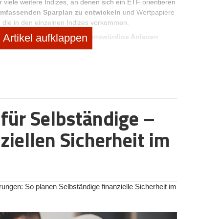
 viele weitere Indizes, an denen sich ein ETF orientieren
umfassenden Sparplan zu entwickeln
und Wertpapiere
 die in den einzelnen Indizes vorkommen.
Artikel aufklappen
 durch
bewährte und vertrauenswürdige Anlagen
zu erreichen. Es geht gerade nicht darum, riskante
 einen Schritt voraus zu sein. Stattdessen orientieren
mfassen genau die Wertanlagen, die von sehr vielen
rdurch
ist das Risiko von Ausfällen sehr gering
. Mit
 für Anleger geeignet, die sich in der Welt der Börse
cherheit setzen möchten. Weitere Informationen zu einem
 für Selbständige –
ns
ziellen Sicherheit im
ungen: So planen Selbständige finanzielle Sicherheit im
n