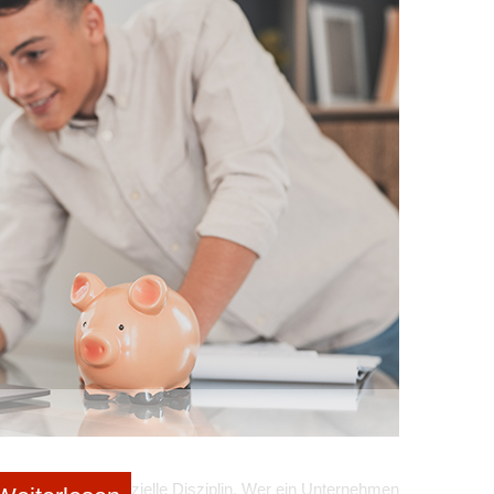
 kontinuierlicher Vermögensaufbau statt großer Sprünge
 am Markt
hbar
ensaufbau nutzen
len Menschen eine Versorgungslücke vor. Das bedeutet,
ächlichen Finanzbedarf liegt. Um diese Lücke
 angehalten,
privat vorzusorgen
. Hierfür bietet der Staat
 ein Interesse daran, dass sich die Menschen selbst
n im Alter nicht durch Sozialleistungen einspringen zu
h deutlich teurer als
die staatlichen Förderung zum
ivatvermögen ist das Riestern. Hier investieren
um hinweg Geld und bekommen hierfür staatliche
ich nach und nach ein Betrag an,
der später als Rente
es möglich, Förderungen für eine Rürup-Rente zu nutzen,
sionelle Beratung hilft dabei, genau die Investitionen
ersönliche Situation am besten geeignet sind.
verlangt aber finanzielle Disziplin. Wer ein Unternehmen