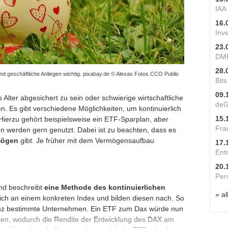
IAA
16.
Inv
23.
DME
28.
 und geschäftliche Anliegen wichtig. pixabay.de © Alexas Fotos CCO Public
Bit
09.
 Alter abgesichert zu sein oder schwierige wirtschaftliche
deG
 Es gibt verschiedene Möglichkeiten, um kontinuierlich
15.
ierzu gehört beispielsweise ein ETF-Sparplan, aber
Fra
n werden gern genutzt. Dabei ist zu beachten, dass es
rmögen
gibt. Je früher mit dem Vermögensaufbau
17.
Ent
20.
Per
nd beschreibt
eine Methode des kontinuierlichen
» al
sich an einem konkreten Index und bilden diesen nach. So
nz bestimmte Unternehmen. Ein ETF zum Dax würde nun
den, wodurch die Rendite der Entwicklung des DAX am