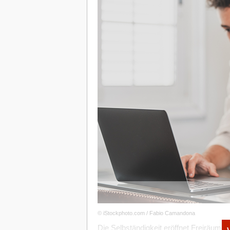
Nicht für Risikoinvestoren geegnet →
ETFs ganz unterschiedlicher Qualität
für Laien nicht immer klar nachvollzie
Staatliche Förderungen beim Vermög
Bei der Altersvorsorge herrscht bei vie
dass der Rentenanspruch unter dem tats
auszugleichen, sind die Menschen dazu
eine Vielzahl von Förderungen an. Er hat
absichern, um bei fehlenden Finanzmittel
müssen. Diese wären in der Regel nämlic
Vermögensaufbau
selbst.
Ein klassisches Modell zum Aufbau von Pr
Menschen über einen bestimmten Zeitra
Förderungen. Auf diese Weise sammelt s
ausgezahlt werden kann
. Ebenso ist 
um für das Alter vorzusorgen. Eine profes
und Förderungen zu finden, die für die p
© iStockphoto.com / Fabio Camandona
Die Selbständigkeit eröffnet Freiräume, 