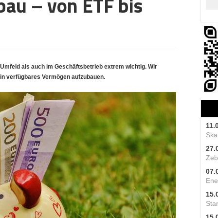
au – von ETF bis
Umfeld als auch im Geschäftsbetrieb extrem wichtig. Wir
 ein verfügbares Vermögen aufzubauen.
11.
Skal
27.
Zeb
07.
Ene
15.
Star
15.