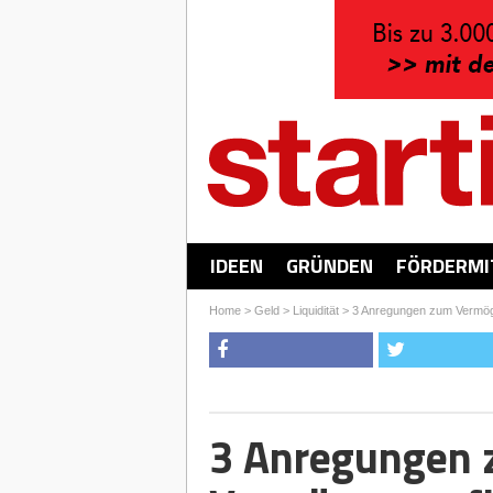
IDEEN
GRÜNDEN
FÖRDERMI
Home
>
Geld
>
Liquidität
>
3 Anregungen zum Vermög
3 Anregungen