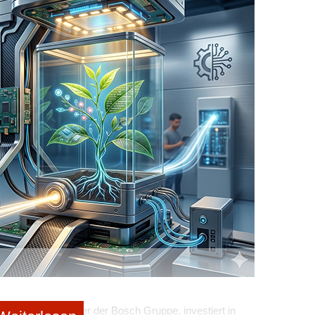
eren
eintragen
rhalten.
share me!
weiterleiten
ssieren:
“: Warum Ex-Zalando-Managerin Dr. Saskia
uilding setzt
ups: thyssenkrupp-Spin-off pacemaker.ai wagt
rate Venture Builder der Bosch Gruppe, investiert in