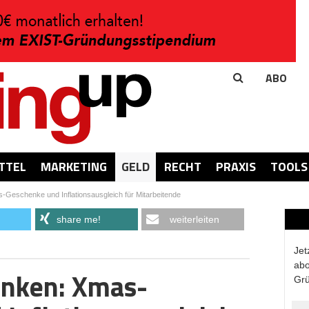
ABO
TTEL
MARKETING
GELD
RECHT
PRAXIS
TOOLS
-Geschenke und Inflationsausgleich für Mitarbeitende
share me!
weiterleiten
Jet
abo
enken: Xmas-
Grü