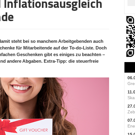
Inflationsausgleich
nde
damit steht bei so manchem Arbeitgebenden auch
enke für Mitarbeitende auf der To-do-Liste. Doch
infachen Geschenken gibt es einiges zu beachten –
nd andere Abgaben. Extra-Tipp: die steuerfreie
06.
Gre
11.
Skal
27.
Zeb
07.
Ene
15.