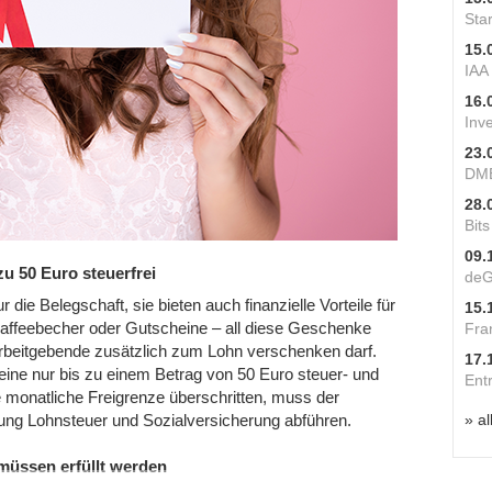
Star
15.
IAA
16.
Inv
23.
DME
28.
Bit
09.
u 50 Euro steuerfrei
deG
ie Belegschaft, sie bieten auch finanzielle Vorteile für
15.
affeebecher oder Gutscheine – all diese Geschenke
Fra
rbeitgebende zusätzlich zum Lohn verschenken darf.
17.
eine nur bis zu einem Betrag von 50 Euro steuer- und
Ent
e monatliche Freigrenze überschritten, muss der
» al
ng Lohnsteuer und Sozialversicherung abführen.
 müssen erfüllt werden