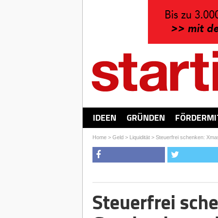
IDEEN
GRÜNDEN
FÖRDERMI
Home
>
Geld
>
Liquidität
>
Steuerfrei schenken: Xmas
Steuerfrei sch