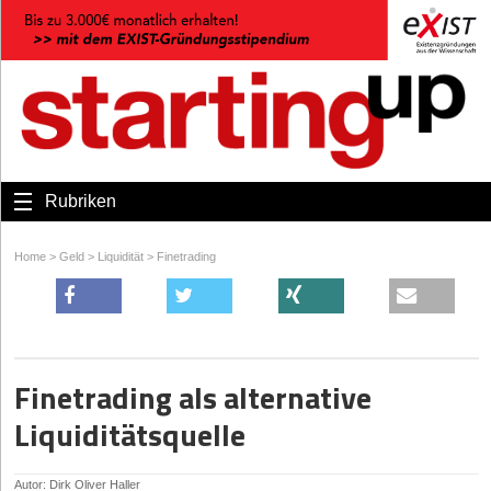
Rubriken
Home
>
Geld
>
Liquidität
>
Finetrading
Finetrading als alternative
Liquiditätsquelle
Autor: Dirk Oliver Haller