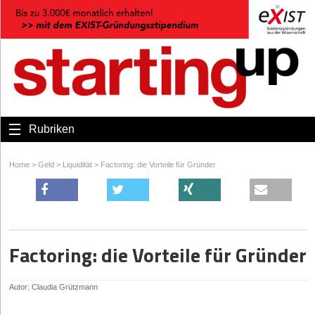
Rubriken
Home
>
Geld
>
Liquidität
>
Factoring: die Vorteile für Gründer
Factoring: die Vorteile für Gründer
Autor: Claudia Grützmann