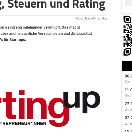
, Steuern und Rating
Autor: Isabel Franzka
euern sind eng miteinander verknüpft. Das macht
r auch steuerliche Vorzüge bieten und die Liquidität
s für Start-ups.
06.
Gre
11.
Skal
27.
Zeb
07.
Ene
15.