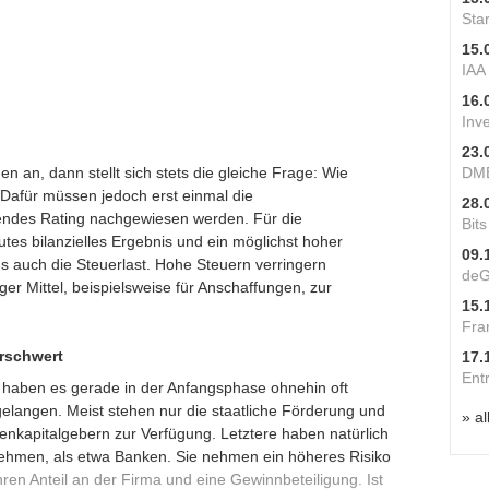
Star
15.
IAA
16.
Inv
23.
an, dann stellt sich stets die gleiche Frage: Wie
DME
. Dafür müssen jedoch erst einmal die
28.
hendes Rating nachgewiesen werden. Für die
Bit
tes bilanzielles Ergebnis und ein möglichst hoher
09.
ngs auch die Steuerlast. Hohe Steuern verringern
deG
ger Mittel, beispielsweise für Anschaffungen, zur
15.
Fra
erschwert
17.
Ent
ie haben es gerade in der Anfangsphase ohnehin oft
elangen. Meist stehen nur die staatliche Förderung und
» al
genkapitalgebern zur Verfügung. Letztere haben natürlich
ehmen, als etwa Banken. Sie nehmen ein höheres Risiko
hren Anteil an der Firma und eine Gewinnbeteiligung. Ist