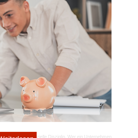
 gemacht. Das wären, wenn wir einmal von einem
000 Euro, die er im Normalfall an das Finanzamt
ant jedoch eine große Anschaffung, beispielsweise eine
osten wird. Da sich der Unternehmer vorher mit seinem
ass er in diesem Fall einen Investitionsabzugsbetrag
aximal 40 Prozent der Anschaffungskosten angesetzt.
ebsergebnis abgezogen werden: Es reduziert sich auf
ausgaben auf nur noch 35.200 Euro. Es stehen also
.
 bei Investitionen in manchen Fällen Vorteile erzielen. Die
hmensvermögens zu einem bestimmten Stichtag.
echnung (GuV) bildet sie den Jahresabschluss.
mmter Rechtsformen wie der GmbH oder der OHG und
über 600.000 Euro Umsatz oder mehr als 60.000 Euro
 ist nicht gleich Bilanz – es gibt die Handels- und die
meisten Unternehmen eine Handelsbilanz. Bei
mständen, die beiden Bilanzarten zu vergleichen und zu
n. So bietet beispielsweise die Steuerbilanz bei
IAB oder bestimmter Rücklagenbildungen. Sollten sich
verlangt aber finanzielle Disziplin. Wer ein Unternehmen