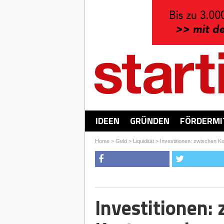
IDEEN
GRÜNDEN
FÖRDERMI
Home
>
Geld
>
Liquidität
>
Investitionen: zwischen K
Investitionen: