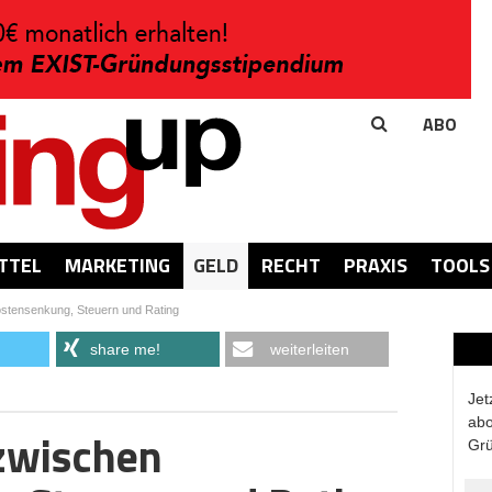
ABO
TTEL
MARKETING
GELD
RECHT
PRAXIS
TOOLS
ostensenkung, Steuern und Rating
share me!
weiterleiten
Jet
abo
 zwischen
Grü