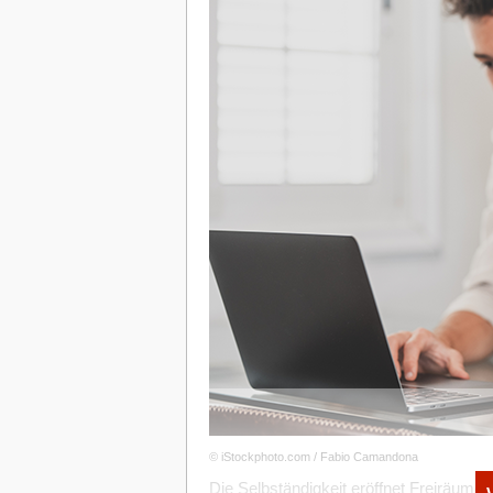
Ergebnis von 150.000 Euro vor Steuern
Steuersatz von 32 Prozent ausgehen, 48.
abführen müsste. Nun plant dieser Mand
Spezialmaschine, die ihn 100.000 Euro k
Steuerberater abgestimmt hat, weiß er, d
bilden kann. Es wird also ein IAB von m
Diese 40.000 Euro können nun vom Betri
110.000 Euro und damit auch die Steuer
12.800 Euro mehr an Eigenmitteln bereit
Die Bilanzart entscheidet
Auch durch die Art der Bilanz lassen sich
Bilanz ist die Aufstellung des Unterne
Gemeinsam mit der Gewinn-und-Verlustr
Bilanzieren müssen Unternehmer besti
auch der gewerbliche Unternehmer mit 
Gewinn, ist dazu verpflichtet. Doch Bilanz
Steuerbilanz. In der Regel machen die 
Investitionen lohnt es sich aber unter U
schauen, ob sich dadurch Vorteile ergebe
© iStockphoto.com / Fabio Camandona
Anschaffungen die Möglichkeit eben des 
Die Selbständigkeit eröffnet Freiräume, 