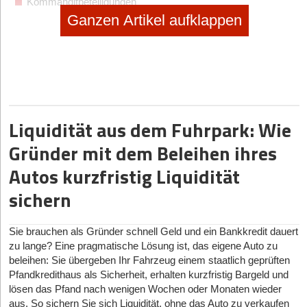
Kommanditbeteiligungen
Ganzen Artikel aufklappen
Vorteile & Nachteile von Mezzanine-Kapital
Wie andere Finanzierungsformen auch besitzt auch das
Mezzanine-Kapital einige Vorteile und einige Nachteile.
Vorteile von Mezzanine-Kapital
Start-ups können sich Kapital beschaffen und müssen nicht
Liquidität aus dem Fuhrpark: Wie
Stimmrechte abgeben
Man ist unabhängiger von Banken und bekommt leichter
Gründer mit dem Beleihen ihres
Zugang zu Bankkrediten durch aufgewertetes Eigenkapital
Autos kurzfristig Liquidität
Da Mezzanine-Kapital wie Eigenkapital behandelt werden
kann, verbessert sich die Bonität und die Liquidität.
sichern
Mezzanine-Kapital kann flexibel rückgezahlt und gekündigt
werden.
Sie brauchen als Gründer schnell Geld und ein Bankkredit dauert
zu lange? Eine pragmatische Lösung ist, das eigene Auto zu
Nachteile von Mezzanine-Kapital
beleihen: Sie übergeben Ihr Fahrzeug einem staatlich geprüften
Kapitalgeber haben ein höheres Risiko (können aber auch
Pfandkredithaus als Sicherheit, erhalten kurzfristig Bargeld und
höhere Renditen bekommen)
lösen das Pfand nach wenigen Wochen oder Monaten wieder
aus. So sichern Sie sich Liquidität, ohne das Auto zu verkaufen
Die Kosten sind in der Regel höher als bei Fremdkapital