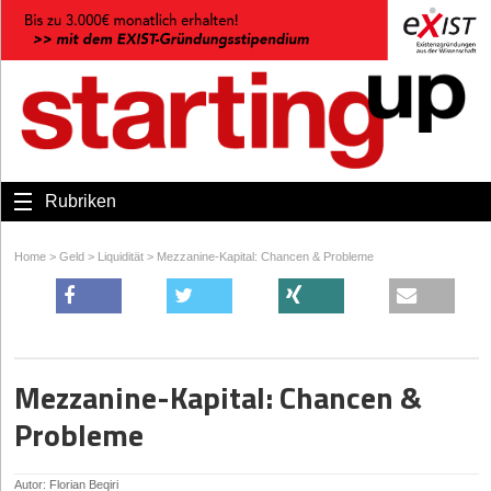
Rubriken
Home
>
Geld
>
Liquidität
>
Mezzanine-Kapital: Chancen & Probleme
Mezzanine-Kapital: Chancen &
Probleme
Autor: Florian Beqiri