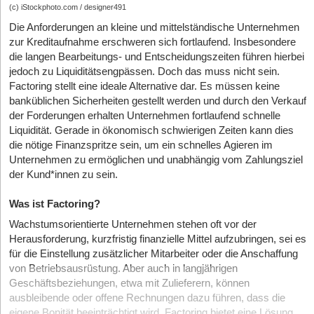
(c) iStockphoto.com / designer491
Die Anforderungen an kleine und mittelständische Unternehmen
zur Kreditaufnahme erschweren sich fortlaufend. Insbesondere
die langen Bearbeitungs- und Entscheidungszeiten führen hierbei
jedoch zu Liquiditätsengpässen. Doch das muss nicht sein.
Factoring stellt eine ideale Alternative dar. Es müssen keine
banküblichen Sicherheiten gestellt werden und durch den Verkauf
der Forderungen erhalten Unternehmen fortlaufend schnelle
Liquidität. Gerade in ökonomisch schwierigen Zeiten kann dies
die nötige Finanzspritze sein, um ein schnelles Agieren im
Unternehmen zu ermöglichen und unabhängig vom Zahlungsziel
der Kund*innen zu sein.
Was ist Factoring?
Wachstumsorientierte Unternehmen stehen oft vor der
Herausforderung, kurzfristig finanzielle Mittel aufzubringen, sei es
für die Einstellung zusätzlicher Mitarbeiter oder die Anschaffung
von Betriebsausrüstung. Aber auch in langjährigen
Geschäftsbeziehungen, etwa mit Zulieferern, können
ausbleibende oder offene Rechnungen dazu führen, dass die
eigene Bonität beeinträchtigt wird. Factoring bietet eine Lösung