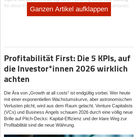
für diese Problematik, da sich die stattfindenden Transaktionen
Ganzen Artikel aufklappen
nicht auf die für die Bonitätsprüfung wichtige Eigenkapitalquote
des Unternehmens auswirken.
Mit Factoring ist die Rechnungsvorfinanzierung gemeint, welche
es Geschäftsführer*innen ermöglicht, ihre ausstehenden
Forderungen im Voraus bei Factoring-Anbieter*innen zu
monetarisieren. So erhält das eigene Unternehmen umgehend
die fehlenden Beträge und lagert zugleich langwierige Prozesse
Profitabilität First: Die 5 KPIs, auf
wie Mahn- und Inkassoverfahren an den geldgebenden Betrieb
die Investor*innen 2026 wirklich
aus. Denn mit dem Forderungsmanagement assoziieren viele,
hinter ausstehenden Rechnungen und damit dem Geld von
achten
Geschäftspartner*innen hinterherzurennen – keine angenehme
Aufgabe. Oft fürchten Unternehmen, ihre Beziehungen damit zu
schädigen. Daher bietet das Factoring auch auf der mentalen
Die Ära von „Growth at all costs“ ist endgültig vorbei. Wer heute
Ebene einen großen Vorteil.
mit einer exponentiellen Wachstumskurve, aber astronomischen
Verlusten pitcht, wird aus dem Raum gelacht. Venture Capitalists
Antragstellung leicht gemacht: Mit 6 Tipps zum
(VCs) und Business Angels schauen 2026 durch eine völlig neue
erfolgreichen Abschluss
Brille auf Pitch-Decks: Kapital-Effizienz und der klare Weg zur
Profitabilität sind die neue Währung.
Um einen Factoring-Antrag erfolgreich zu stellen, sollten
Unternehmen einige wesentliche Aspekte beachten: