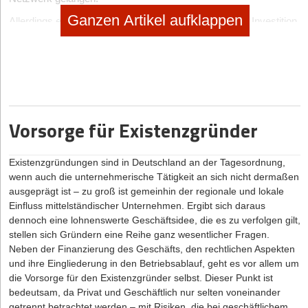
Ganzen Artikel aufklappen
Allerdings erfordert das Bitcoin-Mining eine erhebliche Investition
in die Infrastruktur und die Stromrechnungen. Daher können es
sich viele Menschen nicht leisten, Bitcoin zu schürfen.
Nichtsdestotrotz ermöglichen Plattformen wie
crypto trader
den
Menschen, Bitcoin online zu kaufen und zu verkaufen. Mit einer
solchen Plattform tauschen Sie Fiat-Geld gegen Bitcoin. So
müssen Sie nicht darum kämpfen, einen Käufer für Ihre Bitcoin
Vorsorge für Existenzgründer
zu finden, wenn Sie sich entscheiden, die Kryptowährung
loszuwerden.
Existenzgründungen sind in Deutschland an der Tagesordnung,
Heute verwenden viele Menschen Bitcoin als Währung, wenn sie
wenn auch die unternehmerische Tätigkeit an sich nicht dermaßen
Waren kaufen und verkaufen oder für Dienstleistungen bezahlen.
ausgeprägt ist – zu groß ist gemeinhin der regionale und lokale
Das liegt daran, dass diese Kryptowährung diese Kriterien für
Einfluss mittelständischer Unternehmen. Ergibt sich daraus
Geld erfüllt:
dennoch eine lohnenswerte Geschäftsidee, die es zu verfolgen gilt,
Sie ist eine Werteinheit.
stellen sich Gründern eine Reihe ganz wesentlicher Fragen.
Neben der Finanzierung des Geschäfts, den rechtlichen Aspekten
Sie dient als Tauschmittel
und ihre Eingliederung in den Betriebsablauf, geht es vor allem um
die Vorsorge für den Existenzgründer selbst. Dieser Punkt ist
Es ist ein Wertaufbewahrungsmittel
bedeutsam, da Privat und Geschäftlich nur selten voneinander
getrennt betrachtet werden – mit Risiken, die bei geschäftlichem