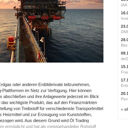
IAA
16.
Inv
23.
DME
28.
Bit
09.
deG
15.
Fra
17.
rdgas oder anderen Erdölderivate teilzunehmen,
Ent
-Plattformen im Netz zur Verfügung. Hier können
20.
s abschließen und ihre Anlagewerte jederzeit im Blick
Per
öl das wichtigste Produkt, das auf den Finanzmärkten
tellung von Treibstoff für verschiedenste Transportmittel
» al
es Heizmittel und zur Erzeugung von Kunststoffen,
gezogen wird. Aus diesem Grund wird Öl Trading
sen ermöglicht und hat als meistgehandelter Rohstoff