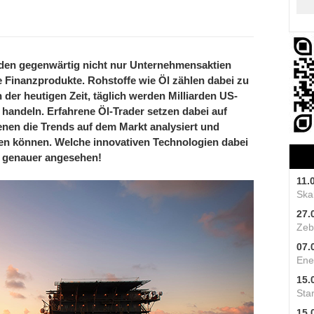
den gegenwärtig nicht nur Unternehmensaktien
e Finanzprodukte. Rohstoffe wie Öl zählen dabei zu
der heutigen Zeit, täglich werden Milliarden US-
u handeln. Erfahrene Öl-Trader setzen dabei auf
enen die Trends auf dem Markt analysiert und
en können. Welche innovativen Technologien dabei
 genauer angesehen!
11.
Skal
27.
Zeb
07.
Ene
15.
Star
15.