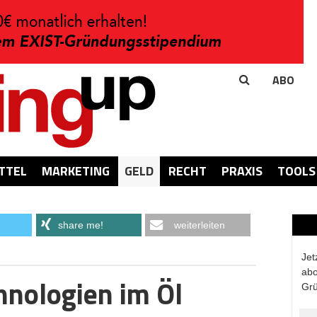
ABO
TTEL
MARKETING
GELD
RECHT
PRAXIS
TOOLS
share me!
weiterleiten
Jet
abo
hnologien im Öl
Grü