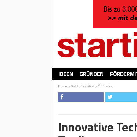
IDEEN
GRÜNDEN
FÖRDERMI
Home
>
Geld
>
Liquidität
>
Öl Trading
Innovative Tec