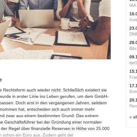
IAA
16.
Inv
23.
DME
28.
Bit
09.
deG
15.
Fra
e
17.
e Rechtsform auch wieder nicht. Schließlich existiert sie
Ent
wurde in erster Linie ins Leben gerufen, um dem GmbH-
20.
rpassen. Doch erst in den vergangenen Jahren, seitdem
Per
fgenommen hat, entscheiden sich auch immer mehr
und zwar aus einem bestimmten Grund: Das extrem
» al
ge Geschäftsführer bei der Gründung einer normalen
 der Regel über finanzielle Reserven in Höhe von 25.000
ion schon ein Euro aus. Zudem geht der