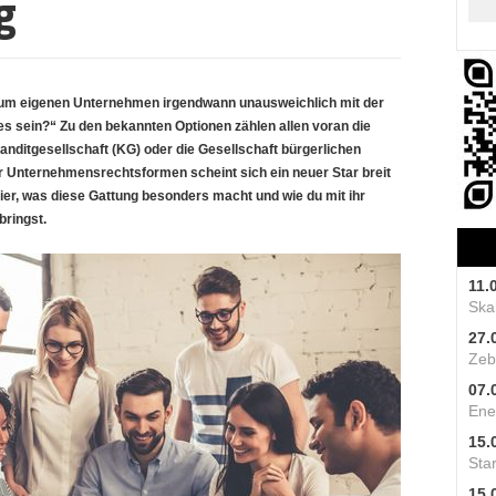
g
 zum eigenen Unternehmen irgendwann unausweichlich mit der
es sein?“ Zu den bekannten Optionen zählen allen voran die
nditgesellschaft (KG) oder die
Gesellschaft bürgerlichen
r Unternehmensrechtsformen scheint sich ein neuer Star breit
ier, was diese Gattung besonders macht und wie du mit ihr
bringst.
11.
Skal
27.
Zeb
07.
Ene
15.
Star
15.