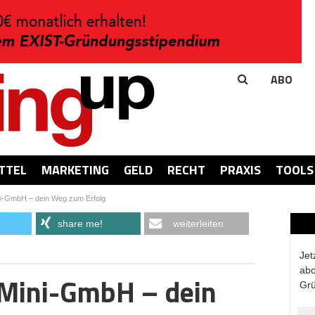
ABO
TTEL
MARKETING
GELD
RECHT
PRAXIS
TOOLS
ni-GmbH – dein Weg zum Erfolg
share me!
weiterleiten
Jet
abo
 Mini-GmbH – dein
Grü