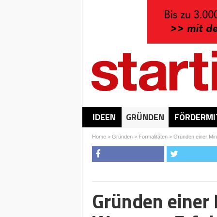
IDEEN
GRÜNDEN
FÖRDERMI
Home
>
Gründen
>
Formalitäten
>
Gründen einer Mi
Gründen einer