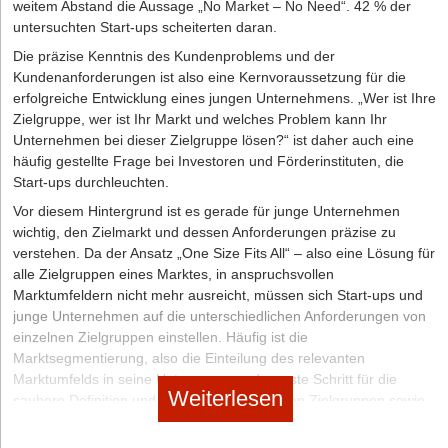
weitem Abstand die Aussage „No Market – No Need“. 42 % der
einreichen
untersuchten Start-ups scheiterten daran.
Sie sind kein Mitglied der IHK oder HWK, daher entfallen die
Die präzise Kenntnis des Kundenproblems und der
Kammergebühren
Kundenanforderungen ist also eine Kernvoraussetzung für die
2. Lassen Sie einen ansprechenden Internetauftritt erstellen
erfolgreiche Entwicklung eines jungen Unternehmens. „Wer ist Ihre
Zielgruppe, wer ist Ihr Markt und welches Problem kann Ihr
Dafür müssen Sie zunächst wohl etwas Geld investieren, eine
Unternehmen bei dieser Zielgruppe lösen?“ ist daher auch eine
moderne Webseite mit ansprechendem und professionellen
häufig gestellte Frage bei Investoren und Förderinstituten, die
Design, welche suchmaschinenoptimiert ist, wird Ihnen jedoch auf
Start-ups durchleuchten.
lange Sicht deutlich mehr nützen, da Sie damit mehr Kund/innen
überzeugen.
Vor diesem Hintergrund ist es gerade für junge Unternehmen
wichtig, den Zielmarkt und dessen Anforderungen präzise zu
3. Gehen Sie mit klarer Struktur an Ihre Aufträge heran und
verstehen. Da der Ansatz „One Size Fits All“ – also eine Lösung für
behalten Sie die Übersicht
alle Zielgruppen eines Marktes, in anspruchsvollen
Effizientes Arbeiten ist Pflicht, denn die Konkurrenz ist groß und
Marktumfeldern nicht mehr ausreicht, müssen sich Start-ups und
viele Arbeitsschritte, die Übersetzer/innen nebenbei erledigen
junge Unternehmen auf die unterschiedlichen Anforderungen von
müssen, werden bei der Preiskalkulation gern vernachlässigt.
einzelnen Zielgruppen einstellen. Häufig ist die
Marktsegmentierung, also die Einteilung des relevanten
Wichtige Kontakte für selbstständige Übersetzer/innen
Marktumfelds in seine Untergruppen, der erste Schritt für die
Weiterlesen
saubere Definition und Analyse der relevanten Zielgruppen sowie
Branchenkontakte:
ihrer Anforderungen.
Bundesverband der Dolmetscher und Übersetzer e.V. (BDÜ)