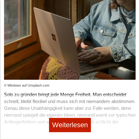
enthalten Vor- und Nachnamen des Inhabers sowie ggfls. eine
„schmückende“ Ergänzung. Einzelunternehmen von
eingetragenen Kaufleuten können Firmennamen mit Zusatz e.K.,
e.Kfr., e.Kfm. tragen.
Rechtsgrundlagen:
HGB, BGB, GewO.
Sie interessieren sich für ein Einzelunternehmen? Nutzen Sie
jetzt
Gründerberater.de
.
Dort erhalten Sie kostenlos u.a.:
Rechtsformen-Analyser zur Überprüfung Ihrer Entscheidung
Step-by-Step Anleitung für Ihre Gründung
© Windows auf Unsplash.com
Fördermittel-Sofort-Check passend zu Ihrem Vorhaben
Solo zu gründen bringt jede Menge Freiheit. Man entscheidet
schnell, bleibt flexibel und muss sich mit niemandem abstimmen.
Genau diese Unabhängigkeit kann aber zur Falle werden, denn
niemand spiegelt die eigenen Ideen, niemand warnt vor typischen
Anfängerfehlern und an manchen Tagen fehlt schlicht der
Weiterlesen
Mensch zum Austauschen. Sobald
man sich selbstständig
macht,
kommen viele Fragen auf
, von der Anmeldung über die