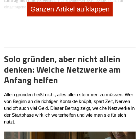
Eintrag ins Handelsregister:
Für Kleingewerbetreibende: nein, für
eingetragene Kaufleute: ja
Ganzen Artikel aufklappen
Wichtigste Anmeldungen bei:
Handelsregister (nur eingetragene
Kaufleute), Gewerbeamt, Finanzamt, IHK bzw. HWK.
Publizitätspflicht:
Keine Pflicht zur Offenlegung des Jahresabschlusses
(außer bei Einzelunternehmen mit erheblichem Umfang, z.B. mehr als 130
Mio. Euro Jahresumsatz).
Kaufmannseigenschaft:
Ja/nein, beide Formen möglich
.
Solo gründen, aber nicht allein
Buchführung:
Kleingewerbetreibende können einfache
denken: Welche Netzwerke am
Buchführung nach der EÜR-Methode betreiben, eingetragene
Kaufleute sind zur doppelten Buchführung und Bilanzierung
Anfang helfen
verpflichtet.
Rechtsfähigkeit:
Ja, der Inhaber ist rechtsfähig.
Allein gründen heißt nicht, alles allein stemmen zu müssen. Wer
Steuern:
Einkommensteuer, Solidaritätszuschlag, Gewerbesteuer
von Beginn an die richtigen Kontakte knüpft, spart Zeit, Nerven
(nicht für Freiberufler und Land- und Forstwirte),
und oft auch viel Geld. Dieser Beitrag zeigt, welche Netzwerke in
Umsatzsteuer, ggfls. Lohnsteuer.
der Startphase wirklich weiterhelfen und wie man sie für sich
Geschäftsleitung:
nutzt.
Inhaber, Bevollmächtigter Angestellter oder
Prokurist.
Bezeichnung:
Einzelunternehmen von Kleingewerbetreibenden