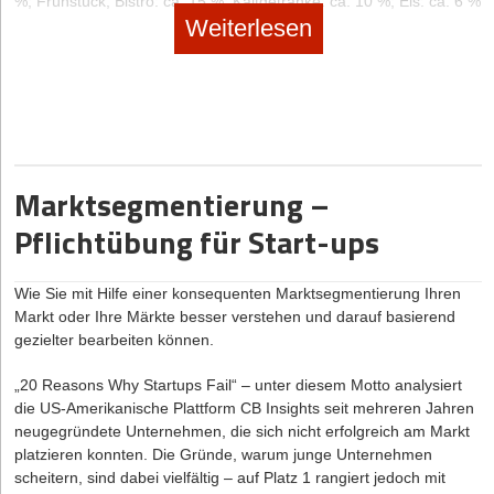
%; Frühstück, Bistro: ca. 15 %; Kaltgetränke: ca. 10 %; Eis: ca. 6 %
Übersetzungsagenturen zusammenarbeiten, nicht in eine
Weiterlesen
Scheinselbstständigkeit zu geraten. Haben Sie hier vertraglich
festgelegte Verpflichtungen, beispielsweise zu festen Arbeitszeiten,
müssen Sie vorsichtig sein. Letztendlich wird das Finanzamt in
diesem Fall individuell beurteilen, ob Sie als Freiberufler gelten.
Hinweis:
Sie sollten eine evtl. Ablehnung durch die
Finanzbehörden nicht einfach hinnehmen, sondern evtl. mit
juristischer Hilfe dagegen vorgehen. Denn die Freiberuflichkeit
Marktsegmentierung –
bietet Ihnen zahlreiche Vorteile, z.B.:
Pflichtübung für Start-ups
Sie müssen kein Gewerbe anmelden
Sie müssen keine Gewerbesteuer zahlen
Wie Sie mit Hilfe einer konsequenten Marktsegmentierung Ihren
Der Eintrag ins Handelsregister fällt weg, sofern Sie keine
Markt oder Ihre Märkte besser verstehen und darauf basierend
Kapitalgesellschaft gründen
gezielter bearbeiten können.
Sie brauchen keine doppelte Buchführung führen und müssen
keinen Jahresabschluss aufstellen
„20 Reasons Why Startups Fail“ – unter diesem Motto analysiert
Sie müssen Angaben über Ihre Gewinne und Verluste nicht
die US-Amerikanische Plattform CB Insights seit mehreren Jahren
publizieren
neugegründete Unternehmen, die sich nicht erfolgreich am Markt
platzieren konnten. Die Gründe, warum junge Unternehmen
Zur Gewinnermittlung ist es ausreichend, wenn Sie eine EÜR
scheitern, sind dabei vielfältig – auf Platz 1 rangiert jedoch mit
(Einnahmen-Überschuss-Rechnung) beim Finanzamt