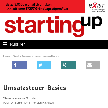
Rubriken
Home
>
Geld
>
Steuern
>
Umsatzsteuer-Basics
Umsatzsteuer-Basics
Steuerwissen für Gründer
Autor: Dr. Bernd Fischl, Thorsten Haßelkus