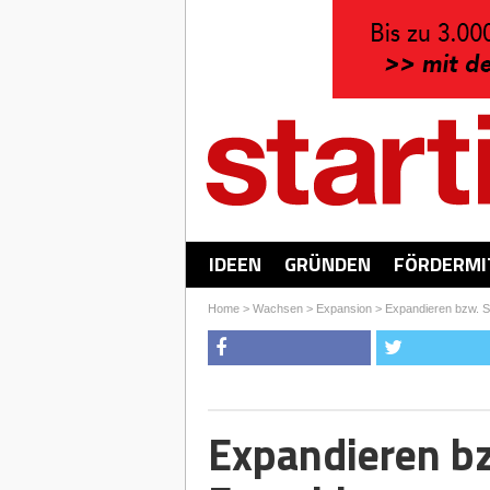
IDEEN
GRÜNDEN
FÖRDERMI
Home
>
Wachsen
>
Expansion
>
Expandieren bzw. Sk
Expandieren bz