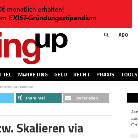
ABO
TTEL
MARKETING
GELD
RECHT
PRAXIS
TOOLS
alieren via Franchise
share me!
weiterleiten
Jet
abo
w. Skalieren via
Grü