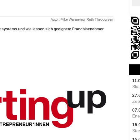
Autor: Mike Warmeling, Ruth Theodorsen
se­systems und wie lassen sich geeignete Franchisenehmer
11.
Skal
27.
Zeb
07.
Ene
15.
Star
15.