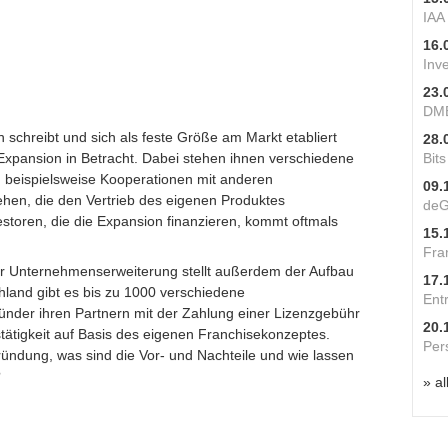
IAA
16.
Inv
23.
DME
chreibt und sich als feste Größe am Markt etabliert
28.
 Expansion in Betracht. Dabei stehen ihnen verschiedene
Bit
n beispielsweise Kooperationen mit anderen
09.
en, die den Vertrieb des eigenen Produktes
deG
toren, die die Expansion finanzieren, kommt oftmals
15.
Fra
der Unternehmenserweiterung stellt außerdem der Aufbau
17.
chland gibt es bis zu 1000 verschiedene
Ent
nder ihren Partnern mit der Zahlung einer Lizenzgebühr
20.
ätigkeit auf Basis des eigenen Franchisekonzeptes.
Per
ründung, was sind die Vor- und Nachteile und wie lassen
?
» al