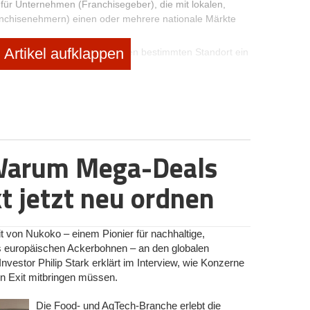
für Unternehmen (Franchisegeber), die mit lokalen,
nchisenehmern) einen oder mehrere nationale Märkte
Artikel aufklappen
dem Franchisenehmer für einen bestimmten Standort ein
 Unternehmenskonzept.
es Unternehmenskonzept und verpflichtet sich, dieses
sowie auf eigenes Risiko in dem ihm überlassenen Markt
tposition zu entwickeln.
ertragsgerechtem Verlauf an diesem Standort in der
ng.
Warum Mega-Deals
senehmer auf die aktive Marktbearbeitung außerhalb
ts.
 jetzt neu ordnen
isenehmer und -geber verbundenen Rechte und Pflichten
andbuch dargestellt sowie für alle Parteien einheitlich
 von Nukoko – einem Pionier für nachhaltige,
s europäischen Ackerbohnen – an den globalen
Investor Philip Stark erklärt im Interview, wie Konzerne
en Exit mitbringen müssen.
Die Food- und AgTech-Branche erlebt die
Betrieb in Form eines Franchisings erweitern. Die