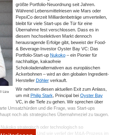
größte Portfolio-Neuordnung seit Jahren.
dort- und personenunabhängiges Geschäftskonzept sowie
Während Lebensmittelriesen wie Mars oder
ebs über einen längeren Zeitraum dar. Während
PepsiCo derzeit Milliardenbeträge umverteilen,
igen Cafés oder einer Bar gut funktionieren kann, ist ein
bleibt für viele Start-ups die Tür für eine
iner Starköchin aus dem Fernsehen überzeugt, für ein
Übernahme fest verschlossen. Dass es in
uss allerdings eine entsprechende überregionale
diesem hochselektiven Markt dennoch
bot eine Nische bedient, sollte sich nicht für ein
herausragende Erfolge gibt, beweist der Food-
n Vertrieb am besten ins Internet legen, da er seine
& Beverage-Investor Oyster Bay VC: Das
uppe dort am besten gesammelt erreicht. Außerdem muss
Portfolio-Start-up
Nukoko
– ein Pionier für
nd problemlos auf andere Standorte übertragbar sein,
nachhaltige, kakaofreie
arkenbild lebt. Die Erwartungen der Kunden an die Marke
Schokoladenalternativen aus europäischen
nt erfüllt werden. Dies funktioniert nur mit festgelegten
Ackerbohnen – wird an den globalen Ingredient-
Hersteller
Döhler
verkauft.
 Pilotbetriebes und reibungslose Abläufe an den neuen
Wir nehmen diesen aktuellen Exit zum Anlass,
isegeber ihre eigenen Prozesse und Grund­lagen deshalb
 © Liza
um mit
Philip Stark
, Principal bei
Oyster Bay
s und dokumentieren sie im Anschluss. Mithilfe dieser
VC, in die Tiefe zu gehen. Wir sprechen über
der Lage sein, die Unternehmensabläufe an ihrem
arte Umsatzhürden und die Frage, was Start-ups
r müssen zudem professionelle Schulungs- und
haupt noch als strategisches Übernahmeziel zu taugen.
 und Management­hilfen erstellen, um Franchisepartner
o das eigene Wachstum zu gewährleisten. Insbesondere
 Nukoko strategisch oder technologisch so
in enger Austausch stattfinden, um festzustellen, ob
uschlagen musste? Und wie verlief der M&A-Prozess im
 einige Aspekte klarer formuliert werden müssen. Dies