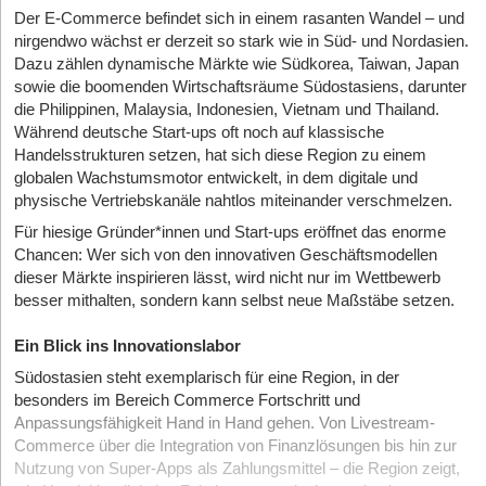
Der E-Commerce befindet sich in einem rasanten Wandel – und
nirgendwo wächst er derzeit so stark wie in Süd- und Nordasien.
Dazu zählen dynamische Märkte wie Südkorea, Taiwan, Japan
sowie die boomenden Wirtschaftsräume Südostasiens, darunter
die Philippinen, Malaysia, Indonesien, Vietnam und Thailand.
Während deutsche Start-ups oft noch auf klassische
Handelsstrukturen setzen, hat sich diese Region zu einem
globalen Wachstumsmotor entwickelt, in dem digitale und
physische Vertriebskanäle nahtlos miteinander verschmelzen.
Für hiesige Gründer*innen und Start-ups eröffnet das enorme
Chancen: Wer sich von den innovativen Geschäftsmodellen
dieser Märkte inspirieren lässt, wird nicht nur im Wettbewerb
besser mithalten, sondern kann selbst neue Maßstäbe setzen.
Ein Blick ins Innovationslabor
Südostasien steht exemplarisch für eine Region, in der
besonders im Bereich Commerce Fortschritt und
Anpassungsfähigkeit Hand in Hand gehen. Von Livestream-
Commerce über die Integration von Finanzlösungen bis hin zur
Nutzung von Super-Apps als Zahlungsmittel – die Region zeigt,