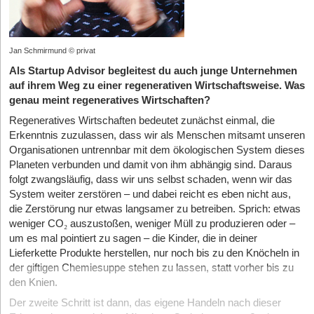
Jan Schmirmund © privat
Als Startup Advisor begleitest du auch junge Unternehmen
auf ihrem Weg zu einer regenerativen Wirtschaftsweise. Was
genau meint regeneratives Wirtschaften?
Regeneratives Wirtschaften bedeutet zunächst einmal, die
Erkenntnis zuzulassen, dass wir als Menschen mitsamt unseren
Organisationen untrennbar mit dem ökologischen System dieses
Planeten verbunden und damit von ihm abhängig sind. Daraus
folgt zwangsläufig, dass wir uns selbst schaden, wenn wir das
System weiter zerstören – und dabei reicht es eben nicht aus,
die Zerstörung nur etwas langsamer zu betreiben. Sprich: etwas
weniger CO
₂
auszustoßen, weniger Müll zu produzieren oder –
um es mal pointiert zu sagen – die Kinder, die in deiner
Lieferkette Produkte herstellen, nur noch bis zu den Knöcheln in
der giftigen Chemiesuppe stehen zu lassen, statt vorher bis zu
den Knien.
Der zweite Schritt ist dann, das eigene Handeln nach dieser