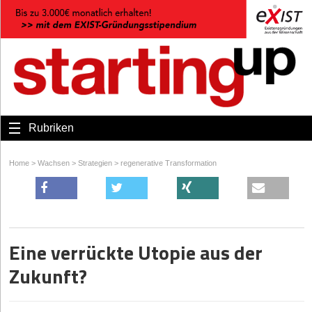
Rubriken
Home
>
Wachsen
>
Strategien
>
regenerative Transformation
Eine verrückte Utopie aus der
Zukunft?