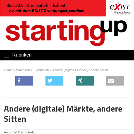
Rubriken
Home
>
Wachsen
>
Expansion
>
Andere (digitale) Märkte, andere Sitten
Andere (digitale) Märkte, andere
Sitten
Autor: Wolfram Grätz