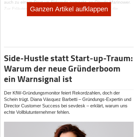
auch zu einem Start-up-Eldorado gemacht, so Claude Marinower.
Ganzen Artikel aufklappen
Zur Erläuterung greift der Beigeordnete der Stadt tief in die
Mentalitätskiste: „Wir haben eine lange Handels- und
Innovationstradition, mit der wir uns immer wieder neue
Wirtschaftszweige erschlossen haben. Diese in globalen
Umfeldern wie dem ­Hafen bewährte Herangehensweise hat dazu
geführt, das Antwerpen seit 2012 auch gezielt auf Start-ups setzt.“
Side-Hustle statt Start-up-Traum:
Warum der neue Gründerboom
ein Warnsignal ist
Der KfW-Gründungsmonitor feiert Rekordzahlen, doch der
Schein trügt. Diana Vásquez Barbetti – Gründungs-Expertin und
Director Customer Success bei sevdesk – erklärt, warum uns
echte Vollblutunternehmer fehlen.
Im Hub The Beacon schlägt das Herz des Antwerpener Start-
up-Ökosystems
Das Start-up-Ökosystem wächst