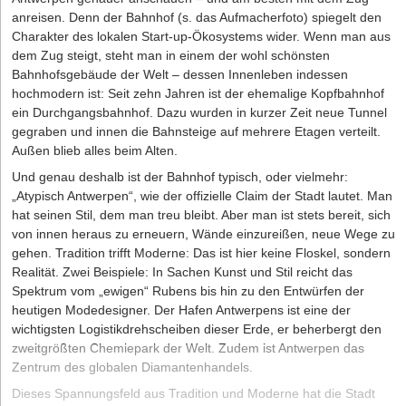
anreisen. Denn der Bahnhof (s. das Aufmacherfoto) spiegelt den
Charakter des lokalen Start-up-Ökosystems wider. Wenn man aus
dem Zug steigt, steht man in einem der wohl schönsten
Bahnhofsgebäude der Welt – dessen Innenleben indessen
hochmodern ist: Seit zehn Jahren ist der ehemalige Kopfbahnhof
ein Durchgangsbahnhof. Dazu wurden in kurzer Zeit neue Tunnel
gegraben und innen die Bahnsteige auf mehrere Etagen verteilt.
Außen blieb alles beim Alten.
Und genau deshalb ist der Bahnhof typisch, oder vielmehr:
„Atypisch Antwerpen“, wie der offizielle Claim der Stadt lautet. Man
hat seinen Stil, dem man treu bleibt. Aber man ist stets bereit, sich
von innen heraus zu erneuern, Wände einzureißen, neue Wege zu
gehen. Tradition trifft Moderne: Das ist hier keine Floskel, sondern
Realität. Zwei Beispiele: In Sachen Kunst und Stil reicht das
Spektrum vom „ewigen“ Rubens bis hin zu den Entwürfen der
heutigen Modedesigner. Der Hafen Antwerpens ist eine der
wichtigsten Logistikdrehscheiben dieser Erde, er beherbergt den
zweitgrößten Chemiepark der Welt. Zudem ist Antwerpen das
Zentrum des globalen Diamantenhandels.
Dieses Spannungsfeld aus ­Tradition und Moderne hat die Stadt