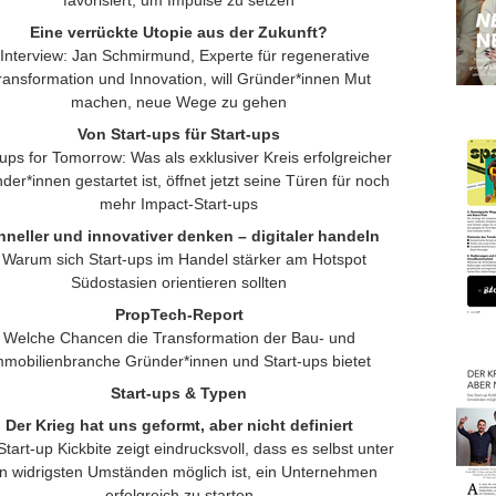
favorisiert, um Impulse zu setzen
Eine verrückte Utopie aus der Zukunft?
Interview: Jan Schmirmund, Experte für regenerative
ransformation und Innovation, will Gründer*innen Mut
machen, neue Wege zu gehen
Von Start-ups für Start-ups
tups for Tomorrow: Was als exklusiver Kreis erfolgreicher
der*innen gestartet ist, öffnet jetzt seine Türen für noch
mehr Impact-Start-ups
hneller und innovativer denken – digitaler handeln
Warum sich Start-ups im Handel stärker am Hotspot
Südostasien orientieren sollten
PropTech-Report
Welche Chancen die Transformation der Bau- und
mmobilienbranche Gründer*innen und Start-ups bietet
Start-ups & Typen
Der Krieg hat uns geformt, aber nicht definiert
tart-up Kickbite zeigt eindrucksvoll, dass es selbst unter
n widrigsten Umständen möglich ist, ein Unternehmen
erfolgreich zu starten