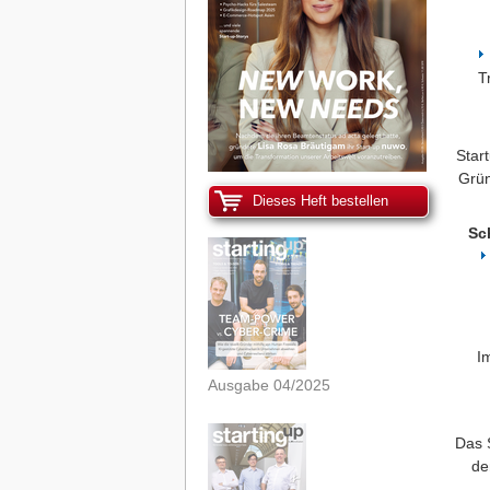
T
Star
Grün
Dieses Heft bestellen
Sc
I
Ausgabe 04/2025
Das S
de