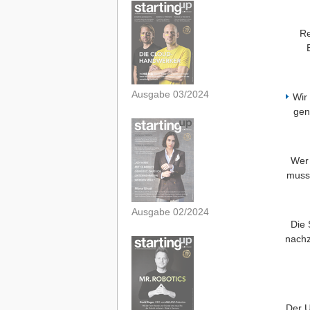
Re
Ausgabe 03/2024
Wir
gen
Wer 
muss 
Ausgabe 02/2024
Die 
nachz
Der U