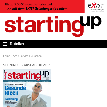
Rubriken
Home
>
Abo / Service
>
Ausgabe
STARTINGUP - AUSGABE 01/2007