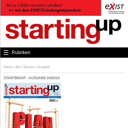
Rubriken
Home
>
Abo / Service
>
Ausgabe
STARTINGUP - AUSGABE 04/2010