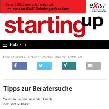
Rubriken
Home
>
Gründen
>
Beratung & Coaching
>
Tipps zur Beratersuche
Tipps zur Beratersuche
So finden Sie den passenden Coach
Autor: Dagmar Rissler