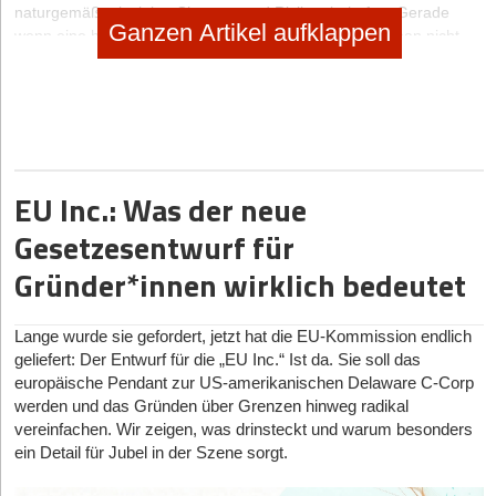
naturgemäß mit vielen Chancen und Risiken behaftet. Gerade
Ganzen Artikel aufklappen
wenn eine hohe Investitionssumme im Spiel ist, sollte man nicht
leichtfertig den Berater wählen. Doch welche Strategie hilft bei der
Suche und welche Möglichkeiten gibt es zur Orientierung? Ein
guter Weg ist es, sich Schritt für Schritt dem Thema zu nähern. Die
nachfolgenden Regeln und Tipps können dabei helfen, die
Auswahl zu erleichtern:
EU Inc.: Was der neue
Regel 1
Gesetzesentwurf für
Verschaffen Sie sich zunächst Klarheit über Ihre Erwartungen.
Gründer*innen wirklich bedeutet
Je klarer Sie wissen, was Sie von Ihrem Berater erwarten und
welchen Beratungsbedarf Sie haben, desto besser können Sie
auswählen. Möchten Sie ein prozessbegleitendes Coaching über
Lange wurde sie gefordert, jetzt hat die EU-Kommission endlich
das Gründungsdatum hinaus oder soll der Berater lediglich ein
geliefert: Der Entwurf für die „EU Inc.“ Ist da. Sie soll das
paar Tipps zum Businessplan geben? Brauchen Sie einen
europäische Pendant zur US-amerikanischen Delaware C-Corp
Businessplan für den Gründungszuschuss oder benötigen Sie
werden und das Gründen über Grenzen hinweg radikal
Branchen-Know-how? Notieren Sie sich Ihre Themen und Fragen
vereinfachen. Wir zeigen, was drinsteckt und warum besonders
vor der Suche bzw. vor dem ersten Gespräch.
ein Detail für Jubel in der Szene sorgt.