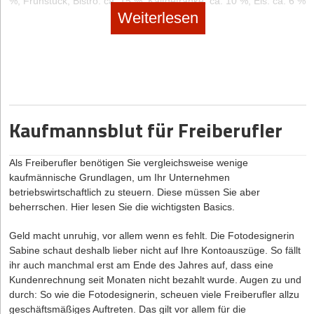
%; Frühstück, Bistro: ca. 15 %; Kaltgetränke: ca. 10 %; Eis: ca. 6 %
Übersetzungsagenturen zusammenarbeiten, nicht in eine
Wichtige Kontakte für selbstständige Design Thinking
Weiterlesen
Scheinselbstständigkeit zu geraten. Haben Sie hier vertraglich
Coaches
festgelegte Verpflichtungen, beispielsweise zu festen Arbeitszeiten,
müssen Sie vorsichtig sein. Letztendlich wird das Finanzamt in
Zum Vernetzen
diesem Fall individuell beurteilen, ob Sie als Freiberufler gelten.
www.xing.com/communities/groups/design-thinking-fuer-berater-
Hinweis:
Sie sollten eine evtl. Ablehnung durch die
und-trainer-6ce5-1080646/posts
Finanzbehörden nicht einfach hinnehmen, sondern evtl. mit
juristischer Hilfe dagegen vorgehen. Denn die Freiberuflichkeit
Kaufmannsblut für Freiberufler
webinale.de/ideation-design-thinking/
bietet Ihnen zahlreiche Vorteile, z.B.:
Sie müssen kein Gewerbe anmelden
www.designthinkingconference.com
Als Freiberufler benötigen Sie vergleichsweise wenige
Sie müssen keine Gewerbesteuer zahlen
kaufmännische Grundlagen, um Ihr Unternehmen
Der Eintrag ins Handelsregister fällt weg, sofern Sie keine
betriebswirtschaftlich zu steuern. Diese müssen Sie aber
Die Autorin
Pauline Tonhauser ist CEO und Gründerin der
Kapitalgesellschaft gründen
beherrschen. Hier lesen Sie die wichtigsten Basics.
DesignThinkingCoach Academy
. Zusammen mit ihrem Team
vermittelt sie Design Thinking und bildet neue Coaches aus.
Sie brauchen keine doppelte Buchführung führen und müssen
Geld macht unruhig, vor allem wenn es fehlt. Die Fotodesignerin
keinen Jahresabschluss aufstellen
Sabine schaut deshalb lieber nicht auf Ihre Kontoauszüge. So fällt
Sie müssen Angaben über Ihre Gewinne und Verluste nicht
ihr auch manchmal erst am Ende des Jahres auf, dass eine
publizieren
Kundenrechnung seit Monaten nicht bezahlt wurde. Augen zu und
Zur Gewinnermittlung ist es ausreichend, wenn Sie eine EÜR
durch: So wie die Fotodesignerin, scheuen viele Freiberufler allzu
(Einnahmen-Überschuss-Rechnung) beim Finanzamt
geschäftsmäßiges Auftreten. Das gilt vor allem für die