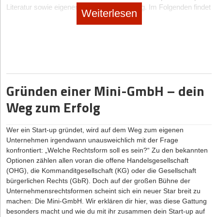
Literatur sowie eigener Gründungserfahrung. Im Folgenden findet
für Finanzierungen oder Fördermittel, sondern gibt auch intern
Weiterlesen
dieses Konzept Anwendung auf PropTech-Gründungen.
Struktur und Orientierung. Neben der Beschreibung der
Geschäftsidee
sollten Zielgruppenanalyse, Angebotsportfolio,
Preisgestaltung, Vertriebswege sowie ein detaillierter Finanzplan
enthalten sein. Darüber hinaus sollten auch Risiken und
alternative Szenarien berücksichtigt werden, etwa bei
Umsatzschwankungen oder saisonalen Engpässen. Ein solider
Plan schafft nicht nur Sicherheit, sondern unterstützt auch bei der
Gründen einer Mini-GmbH – dein
Priorisierung der nächsten Schritte.
Weg zum Erfolg
Schritt 4: Rechtliches & Anmeldung: Der formale Start
Das STARTUP-Modell
Die rechtliche Gründung eines Catering-Unternehmens in
Wer ein Start-up gründet, wird auf dem Weg zum eigenen
Deutschland beginnt mit der Anmeldung beim zuständigen
Unternehmen irgendwann unausweichlich mit der Frage
Gewerbeamt. Zusätzlich sind eine Hygieneschulung
gemäß § 43
konfrontiert: „Welche Rechtsform soll es sein?“ Zu den bekannten
Infektionsschutzgesetz
beim Gesundheitsamt sowie
Optionen zählen allen voran die offene Handelsgesellschaft
gegebenenfalls eine Erlaubnis nach dem Gaststättengesetz
(OHG), die Kommanditgesellschaft (KG) oder die
Gesellschaft
erforderlich, insbesondere bei der Abgabe alkoholischer
bürgerlichen Rechts (GbR)
. Doch auf der großen Bühne der
Getränke. Je nach Unternehmensform und -größe folgen die
Unternehmensrechtsformen scheint sich ein neuer Star breit zu
Registrierung bei der Industrie- und Handelskammer, der
machen: Die Mini-GmbH. Wir erklären dir hier, was diese Gattung
Berufsgenossenschaft sowie beim Finanzamt und – bei
besonders macht und wie du mit ihr zusammen dein Start-up auf
Einstellung von Personal – die Anmeldung zur