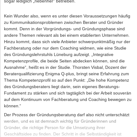
sogar lediglich „nebenher“ betrieben.
Kein Wunder also, wenn es unter diesen Voraussetzungen häufig
zu Kommunikationsproblemen zwischen Berater und Gründer
kommt. Denn in der Vorgründungs- und Gründungsphase sind
andere Themen relevant als bei einem etablierten Unternehmen.
Hinzu kommt, dass sich viele Anbieter schwerpunkt­mäßig nur der
Fachberatung oder nur dem Coaching widmen, wie eine Studie
des Gründungslehrstuhls Lüneburg aufzeigt. „Integrative
Kompetenzprofile, die beide Seiten ab­decken können, sind die
Ausnahme“, heißt es in der Studie. Thorsten Visbal, Dozent der
Beraterqualifizierung
Enigma Q-plus
, bringt seine Erfahrung zum
Thema Kompetenzprofil so auf den Punkt: „Die hohe Kompetenz
des Gründungsberaters liegt da­rin, sein eigenes Beratungs-
Fundament zu stärken und sich tagtäglich bei der Arbeit souverän
auf dem Kontinuum von Fachberatung und Coaching bewegen zu
können.“
Der Prozess der Gründungsberatung darf also nicht unterschätzt
werden, und es ist demnach wichtig für Gründerinnen und
Gründer, die richtige Person für die Umsetzung ihrer
Geschäftsidee zu finden. Der Schritt in die Selbständigkeit ist