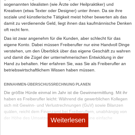
einreichen
sogenannten Idealisten (wie Ärzte oder Heilpraktiker) und
Kreativen (etwa Texter oder Designer) unter ihnen. Da sie ihre
Sie sind kein Mitglied der IHK oder HWK, daher entfallen die
soziale und künstlerische Tätigkeit meist höher bewerten als das
Kammergebühren
damit zu verdienende Geld, liegt ihnen das kaufmännische Denken
2. Lassen Sie einen ansprechenden Internetauftritt erstellen
oft recht fern.
Dafür müssen Sie zunächst wohl etwas Geld investieren, eine
Das ist zwar angenehm für die Kunden, aber schlecht für das
moderne Webseite mit ansprechendem und professionellen
eigene Konto. Dabei müssen Freiberufler nur eine Handvoll Dinge
Design, welche suchmaschinenoptimiert ist, wird Ihnen jedoch auf
verstehen, um den Überblick über das eigene Geschäft zu wahren
lange Sicht deutlich mehr nützen, da Sie damit mehr Kund/innen
und damit die Zügel der unternehmerischen Entwicklung in der
überzeugen.
Hand zu behalten. Hier erfahren Sie, was Sie als Freiberufler an
betriebswirtschaftlichem Wissen haben müssen.
3. Gehen Sie mit klarer Struktur an Ihre Aufträge heran und
behalten Sie die Übersicht
EINNAHMEN-ÜBERSCHUSSRECHNUNG PLANEN
Effizientes Arbeiten ist Pflicht, denn die Konkurrenz ist groß und
Die größte Hürde einmal im Jahr ist die Gewinnermittlung. Mit ihr
viele Arbeitsschritte, die Übersetzer/innen nebenbei erledigen
haben es Freiberufler leicht: Während die gewerblichen Kollegen
müssen, werden bei der Preiskalkulation gern vernachlässigt.
sich mit Gewinn- und Verlustrechnungen (GuV) sowie Bilanzen
quälen, reicht dem Finanzamt bei Freiberuflern, unabhängig von
Wichtige Kontakte für selbstständige Übersetzer/innen
der Höhe des Umsatzes und des Gewinns, eine einfache
Weiterlesen
Branchenkontakte:
Einnahmen- und Überschussrechnung (EÜR). Diese hat zwei
Bundesverband der Dolmetscher und Übersetzer e.V. (BDÜ)
entscheidende Vorteile. Zunächst beruht die EÜR auf einem