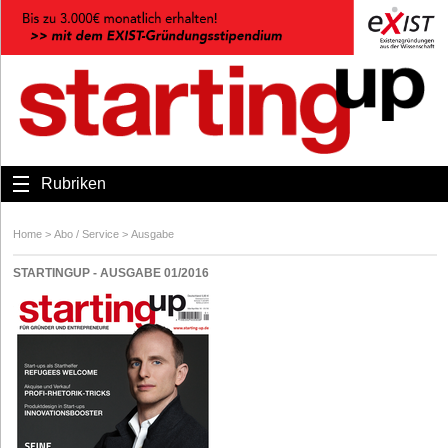
Rubriken
Home
>
Abo / Service
>
Ausgabe
STARTINGUP - AUSGABE 01/2016