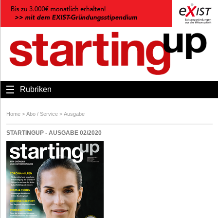
Rubriken
Home
>
Abo / Service
>
Ausgabe
STARTINGUP - AUSGABE 02/2020