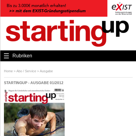
Rubriken
Home
>
Abo / Service
>
Ausgabe
STARTINGUP - AUSGABE 01/2012