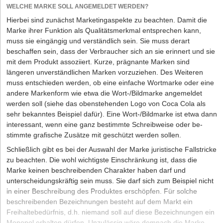
WELCHE MARKE SOLL ANGEMELDET WERDEN?
Hierbei sind zunächst Marketingaspekte zu beachten. Damit die
Marke ihrer Funktion als Qualitätsmerkmal entsprechen kann,
muss sie eingängig und verständlich sein. Sie muss derart
beschaffen sein, dass der Verbraucher sich an sie erinnert und sie
mit dem Produkt assoziiert. Kurze, prägnante Marken sind
längeren unverständlichen Marken vorzuziehen. Des Weiteren
muss entschieden werden, ob eine einfache Wortmarke oder eine
andere Markenform wie etwa die Wort-/Bildmarke angemeldet
werden soll (siehe das obenstehenden Logo von Coca Cola als
sehr bekanntes Beispiel dafür). Eine Wort-/Bildmarke ist etwa dann
interessant, wenn eine ganz bestimmte Schreibweise oder be­
stimmte grafische Zusätze mit ge­schützt werden sollen.
Schließlich gibt es bei der Auswahl der Marke juristische Fallstricke
zu beachten. Die wohl wichtigste Einschränkung ist, dass die
Marke keinen beschreibenden Charakter haben darf und
unterscheidungskräftig sein muss. Sie darf sich zum Beispiel nicht
in einer Beschreibung des Produktes erschöpfen. Für solche
beschreibenden Be­zeichnungen besteht auf dem Markt ein
Freihaltebedürfnis, d.h. niemand soll auf diese Bezeichnungen ein
Monopol erhalten dürfen. Unzulässig wäre demnach die Marke