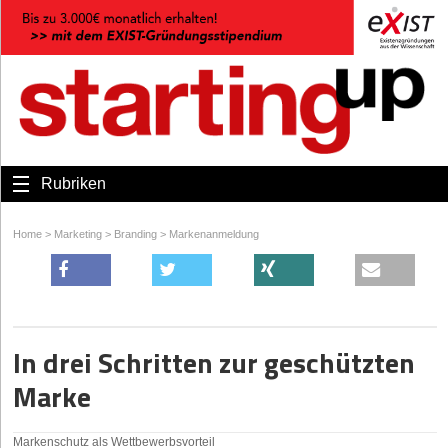
Rubriken
Home
>
Marketing
>
Branding
>
Markenanmeldung
In drei Schritten zur geschützten
Marke
Markenschutz als Wettbewerbsvorteil