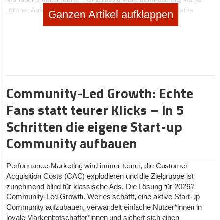
„grüner Apfel“ für Obst. Ebenfalls unzulässig wäre die Marke
Ganzen Artikel aufklappen
„geschmackvoll Essen“ für eine Dienstleistung im
Gastronomiebereich. Schließlich sind auch bloße
Gattungsbezeichnungen wie „Mineralwasser“ für Getränke nicht
eintragungsfähig.
WO SOLL DIE MARKE ANGEMELDET WERDEN?
Community-Led Growth: Echte
Hierbei sind zunächst Marketingaspekte zu beachten. Damit die
Marke ihrer Funktion als Qualitätsmerkmal entsprechen kann,
Fans statt teurer Klicks – In 5
muss sie eingängig und verständlich sein. Sie muss derart
beschaffen sein, dass der Verbraucher sich an sie erinnert und sie
Schritten die eigene Start-up
mit dem Produkt assoziiert. Kurze, prägnante Marken sind
Community aufbauen
längeren unverständlichen Marken vorzuziehen. Des Weiteren
muss entschieden werden, ob eine einfache Wortmarke oder eine
andere Markenform wie etwa die Wort-/Bildmarke angemeldet
Performance-Marketing wird immer teurer, die Customer
werden soll (siehe das nebenstehenden Logo als sehr bekanntes
Acquisition Costs (CAC) explodieren und die Zielgruppe ist
Beispiel dafür). Eine Wort-/Bildmarke ist etwa dann interessant,
zunehmend blind für klassische Ads. Die Lösung für 2026?
wenn eine ganz bestimmte Schreibweise oder be­stimmte grafische
Community-Led Growth. Wer es schafft, eine aktive Start-up
Zusätze mit ge­schützt werden sollen.
Community aufzubauen, verwandelt einfache Nutzer*innen in
Schließlich gibt es bei der Auswahl der Marke juristische Fallstricke
loyale Markenbotschafter*innen und sichert sich einen