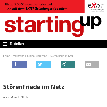
Rubriken
Home
>
Marketing
>
Online-Marketing
>
Störenfriede im Netz
Störenfriede im Netz
Autor: Momcilo Nikolic