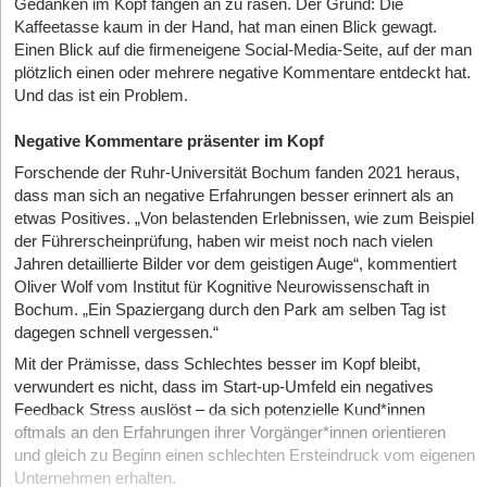
Gedanken im Kopf fangen an zu rasen. Der Grund: Die
Kaffeetasse kaum in der Hand, hat man einen Blick gewagt.
Einen Blick auf die firmeneigene Social-Media-Seite, auf der man
plötzlich einen oder mehrere negative Kommentare entdeckt hat.
Und das ist ein Problem.
Negative Kommentare präsenter im Kopf
Forschende der Ruhr-Universität Bochum fanden 2021 heraus,
dass man sich an negative Erfahrungen besser erinnert als an
etwas Positives. „Von belastenden Erlebnissen, wie zum Beispiel
der Führerscheinprüfung, haben wir meist noch nach vielen
Jahren detaillierte Bilder vor dem geistigen Auge“, kommentiert
Oliver Wolf vom Institut für Kognitive Neurowissenschaft in
Bochum. „Ein Spaziergang durch den Park am selben Tag ist
dagegen schnell vergessen.“
Mit der Prämisse, dass Schlechtes besser im Kopf bleibt,
verwundert es nicht, dass im Start-up-Umfeld ein negatives
Feed­back Stress auslöst – da sich potenzielle Kund*innen
oftmals an den Erfahrungen ihrer Vorgänger*innen orientieren
und gleich zu Beginn einen schlechten Ersteindruck vom eigenen
Unternehmen erhalten.