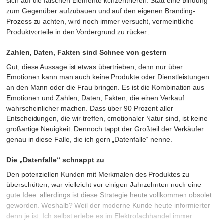
sich auf die falschen Elemente konzentrieren. Statt eine Bindung
zum Gegenüber aufzubauen und auf den eigenen Branding-
Prozess zu achten, wird noch immer versucht, vermeintliche
Produktvorteile in den Vordergrund zu rücken.
Zahlen, Daten, Fakten sind Schnee von gestern
Gut, diese Aussage ist etwas übertrieben, denn nur über
Emotionen kann man auch keine Produkte oder Dienstleistungen
an den Mann oder die Frau bringen. Es ist die Kombination aus
Emotionen und Zahlen, Daten, Fakten, die einen Verkauf
wahrscheinlicher machen. Dass über 90 Prozent aller
Entscheidungen, die wir treffen, emotionaler Natur sind, ist keine
großartige Neuigkeit. Dennoch tappt der Großteil der Verkäufer
genau in diese Falle, die ich gern „Datenfalle“ nenne.
Die „Datenfalle“ schnappt zu
Den potenziellen Kunden mit Merkmalen des Produktes zu
überschütten, war vielleicht vor einigen Jahrzehnten noch eine
gute Idee, allerdings ist diese Strategie heute vollkommen obsolet
geworden. Weshalb? Weil der moderne Kunde heute informierter
denn je ist. Ich selbst erlebe es im Elektrofachhandel immer