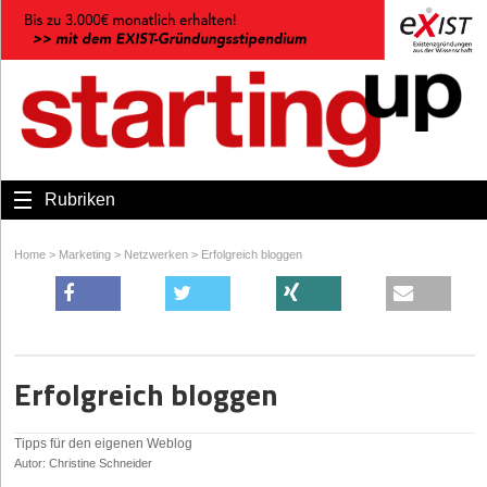
Rubriken
Home
>
Marketing
>
Netzwerken
>
Erfolgreich bloggen
Erfolgreich bloggen
Tipps für den eigenen Weblog
Autor: Christine Schneider