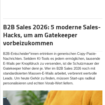
Gründen aus der Arbeitslosigkeit – AVGS und
Aufmerksamkeit holen, ohne dass daraus ein Profilbesuch mit
Einstiegsgeld richtig nutzen
klarer Erwartung wird. Ein Profil kann ordentlich aussehen, ohne
dass sofort verständlich wird, für wen die Marke da ist und
welches Problem sie löst. Und selbst gute Inhalte bringen wenig,
wenn Teams nur Views reporten, aber nicht prüfen, welche
B2B Sales 2026: 5 moderne Sales-
Formate wirklich zu Antworten, Klicks oder qualifizierter Neugier
führen.
Hacks, um am Gatekeeper
Für Gründer und Gründerinnen ist das besonders relevant.
vorbeizukommen
Anders als große Marken können junge Unternehmen
Streuverluste nicht einfach mit Budget zukleistern. Sie brauchen
ein System, das organische Sichtbarkeit erst in Orientierung und
B2B-Entscheider*innen ertrinken in generischen Copy-Paste-
dann in Nachfrage übersetzt. Wer diesen Übergang beherrscht,
Nachrichten. Seitdem KI-Tools es jedem ermöglichen, tausende
kann später auch Paid-Maßnahmen präziser skalieren. Wer ihn
E-Mails per Knopfdruck zu versenden, ist die Schutzmauer der
nicht beherrscht, kauft meist nur mehr Aufmerksamkeit für ein
Gatekeeper höher denn je. Wer im B2B Sales 2026 noch mit
unscharfes Angebot.
standardisierten Massen-E-Mails arbeitet, verbrennt wertvolle
Leads. Um heute Gehör zu finden, müssen Start-ups radikal
Warum Reichweite allein für Start-ups ein schlechter
personalisieren und echten Vorab-Wert liefern.
Steuerwert ist
Reichweite ist kein nutzloser Wert. Sie zeigt, ob ein Inhalt
überhaupt Menschen außerhalb des eigenen Stammpublikums
erreicht. Für sich genommen beantwortet sie aber nicht die