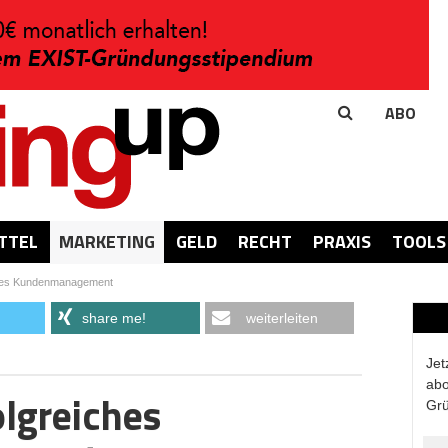
ABO
TTEL
MARKETING
GELD
RECHT
PRAXIS
TOOLS
iches Kundenmanagement
share me!
weiterleiten
Jet
abo
olgreiches
Grü