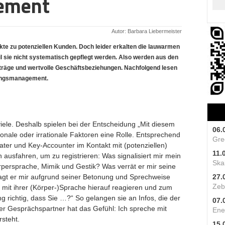
ement
Autor: Barbara Liebermeister
te zu potenziellen Kunden. Doch leider erkalten die lauwarmen
l sie nicht systematisch gepflegt werden. Also werden aus den
träge und wertvolle Geschäftsbeziehungen. Nachfolgend lesen
hungsmanagement.
viele. Deshalb spielen bei der Entscheidung „Mit diesem
06.
ionale oder irrationale Faktoren eine Rolle. Entsprechend
Gre
ater und Key-Accounter im Kontakt mit (potenziellen)
11.
n ausfahren, um zu registrieren: Was signalisiert mir mein
Skal
persprache, Mimik und Gestik? Was verrät er mir seine
gt er mir aufgrund seiner Betonung und Sprechweise
27.
Zeb
mit ihrer (Körper-)Sprache hierauf reagieren und zum
g richtig, dass Sie …?“ So gelangen sie an Infos, die der
07.
er Gesprächspartner hat das Gefühl: Ich spreche mit
Ene
rsteht.
15.