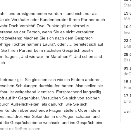
Star
15.
wahr- und ernstgenommen werden – und nicht nur als
IAA
 Sie als Verkäufer oder Kundenberater Ihrem Partner auch
wahr Doch Vorsicht! Zwei Punkte gilt es hierbei zu
16.
teresse an der Person, wenn Sie es nicht verspüren.
Inv
Und zweitens: Machen Sie sich nach dem Gespräch
23.
ährige Tochter namens Laura“, oder „… bereitet sich auf
DME
Sie Ihren Partner beim nächsten Gespräch positiv
28.
hn fragen: „Und wie war Ihr Marathon?“ Und schon sind
Bit
äch.
09.
deG
betreuer gilt: Sie gleichen sich wie ein Ei dem anderen,
15.
dieselben Schulungen durchlaufen haben. Also stellen sie
Fra
bau ist weitgehend identisch. Entsprechend langweilig
17.
oft auf ihr Gegenüber. Versuchen Sie sich von solchen
Ent
rch Äußerlichkeiten, als dadurch, wie Sie sich
 den Kunden überraschende Fragen stellen. Oder indem
» al
erst mal drei, vier Sekunden in die Augen schauen und
d die Gesprächsebene wechseln und ins Gespräch eine
ent einfließen lassen.