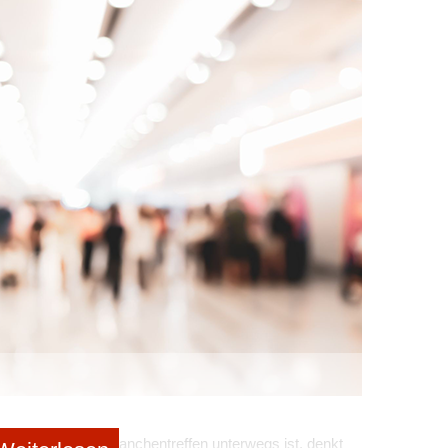
is Investitionsentscheidungen getroffen werden – das
d gelassen reagieren sie, wenn ein (potenzieller) Kunde
 einen Auftrag erteilt. Sie wissen aber auch: „Ich muss am
ltet.“ Also bringen sie sich bei ihren Zielkunden
 indem sie alle zwei, drei Tage anrufen und nerven. Nein,
sitiv in Erinnerung. Zum Beispiel, indem sie ihnen etwas
bietet. Das kann ein Artikel über eine Studie über die
sein oder eine Checkliste ... Indem Sie Ihrem
ist jemand, der an mich denkt und mich als Person
Vertrauen. Also entscheidet sich Ihre Kontaktperson, wenn
er.
xpertin für Business Relationship Management und
ister.com
eren
eintragen
rhalten.
, Messen oder Branchentreffen unterwegs ist, denkt