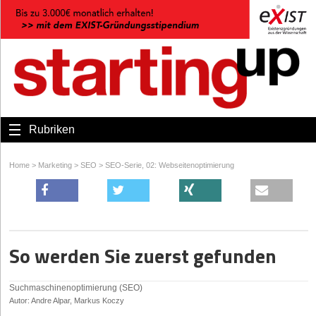
Rubriken
Home
>
Marketing
>
SEO
>
SEO-Serie, 02: Webseitenoptimierung
So werden Sie zuerst gefunden
Suchmaschinenoptimierung (SEO)
Autor: Andre Alpar, Markus Koczy