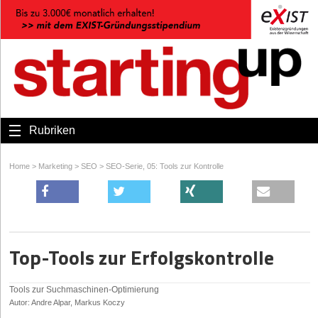
Rubriken
Home
>
Marketing
>
SEO
>
SEO-Serie, 05: Tools zur Kontrolle
Top-Tools zur Erfolgskontrolle
Tools zur Suchmaschinen-Optimierung
Autor: Andre Alpar, Markus Koczy