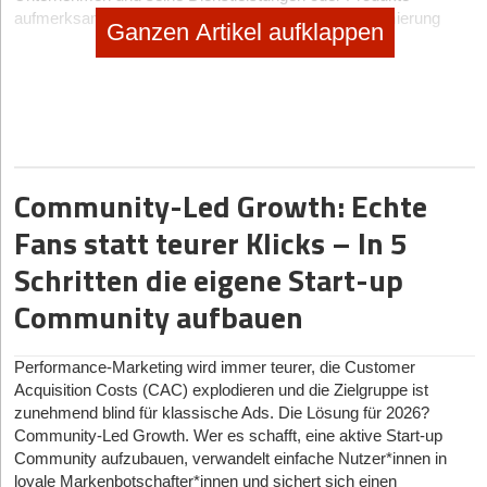
aufmerksam zu machen, ist die Suchmaschinenoptimierung
Ganzen Artikel aufklappen
(SEO). Durch gezielte SEO-Maßnahmen können Startups
langfristig organischen Traffic generieren und ihre Online-
Präsenz stärken.
Die SEO-Grundlagen für Startups
Für einen langfristigen und nachhaltigen Erfolg in den
organischen Suchergebnissen ist es zunächst einmal wichtig, die
Community-Led Growth: Echte
wesentlichen Grundlagen der Suchmaschinenoptimierung zu
Fans statt teurer Klicks – In 5
verstehen und anzuwenden. Im folgenden Abschnitt werden
daher vier zentrale SEO-Grundlagen vorgestellt, die Startups
Schritten die eigene Start-up
dabei unterstützen, ihre organische Sichtbarkeit effektiv zu
Community aufbauen
steigern.
Analyse
Performance-Marketing wird immer teurer, die Customer
Eine gründliche Analyse ist die Basis jeder erfolgreichen SEO-
Acquisition Costs (CAC) explodieren und die Zielgruppe ist
Strategie. Der erste Schritt zu einer effektiven
zunehmend blind für klassische Ads. Die Lösung für 2026?
Suchmaschinenoptimierung ist daher immer eine detaillierte
Community-Led Growth. Wer es schafft, eine aktive Start-up
Analyse. Die folgenden SEO-Analysemethoden helfen dabei,
Community aufzubauen, verwandelt einfache Nutzer*innen in
Optimierungspotenziale für Startups zu identifizieren und die
loyale Markenbotschafter*innen und sichert sich einen